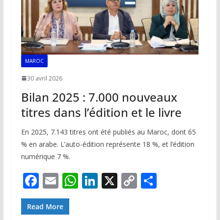
MAROC
30 avril 2026
Bilan 2025 : 7.000 nouveaux
titres dans l’édition et le livre
En 2025, 7.143 titres ont été publiés au Maroc, dont 65
% en arabe. L’auto-édition représente 18 %, et l’édition
numérique 7 %.
F
E
W
Li
X
C
P
ac
m
h
n
o
ar
e
ai
at
k
p
ta
Read More