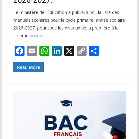
Le ministère de l’Éducation a publié, lundi, la liste des
manuels scolaires pour le cycle primaire, année scolaire
2026-2027, pour tous les niveaux de la première à la
sixième année.
F
E
W
Li
X
C
P
ac
m
h
n
o
ar
e
ai
at
k
p
ta
Read More
b
l
s
e
y
g
o
A
dI
Li
er
o
p
n
n
k
p
k