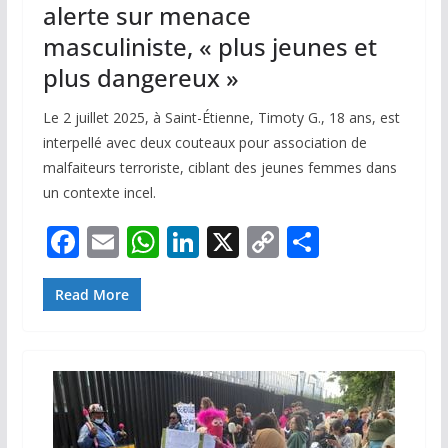
alerte sur menace
masculiniste, « plus jeunes et
plus dangereux »
Le 2 juillet 2025, à Saint-Étienne, Timoty G., 18 ans, est
interpellé avec deux couteaux pour association de
malfaiteurs terroriste, ciblant des jeunes femmes dans
un contexte incel.
F
E
W
Li
X
C
P
ac
m
h
n
o
ar
e
ai
at
k
p
ta
Read More
b
l
s
e
y
g
o
A
dI
Li
er
o
p
n
n
k
p
k