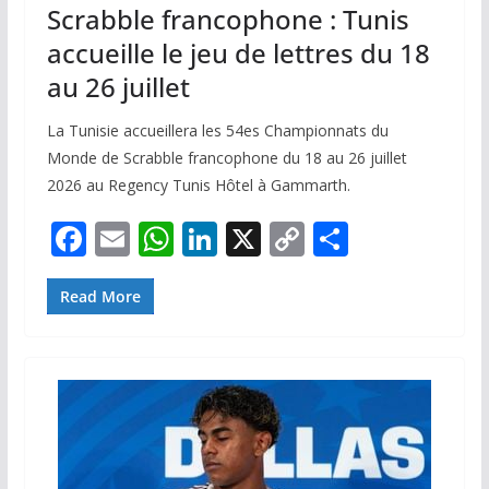
Scrabble francophone : Tunis
accueille le jeu de lettres du 18
au 26 juillet
La Tunisie accueillera les 54es Championnats du
Monde de Scrabble francophone du 18 au 26 juillet
2026 au Regency Tunis Hôtel à Gammarth.
F
E
W
Li
X
C
P
ac
m
h
n
o
ar
e
ai
at
k
p
ta
Read More
b
l
s
e
y
g
o
A
dI
Li
er
o
p
n
n
k
p
k