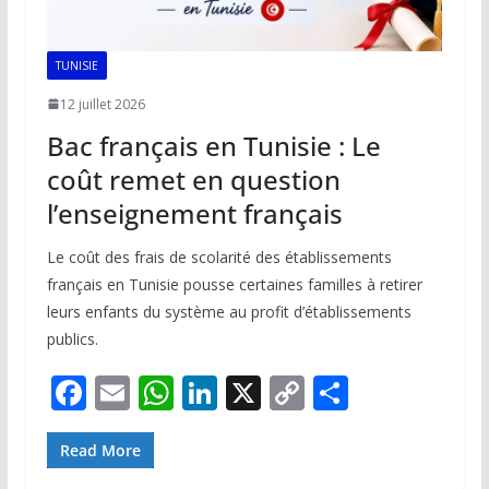
TUNISIE
12 juillet 2026
Bac français en Tunisie : Le
coût remet en question
l’enseignement français
Le coût des frais de scolarité des établissements
français en Tunisie pousse certaines familles à retirer
leurs enfants du système au profit d’établissements
publics.
F
E
W
Li
X
C
P
ac
m
h
n
o
ar
e
ai
at
k
p
ta
Read More