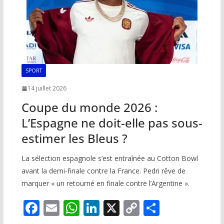
SPORT
14 juillet 2026
Coupe du monde 2026 :
L’Espagne ne doit-elle pas sous-
estimer les Bleus ?
La sélection espagnole s’est entraînée au Cotton Bowl
avant la demi-finale contre la France. Pedri rêve de
marquer « un retourné en finale contre l’Argentine ».
F
E
W
Li
X
C
P
ac
m
h
n
o
ar