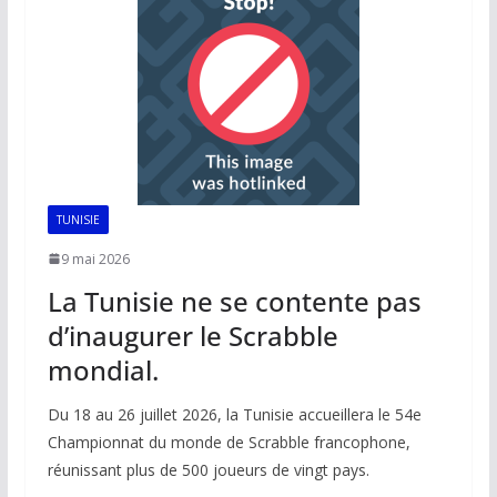
o
p
n
n
k
p
k
TUNISIE
9 mai 2026
La Tunisie ne se contente pas
d’inaugurer le Scrabble
mondial.
Du 18 au 26 juillet 2026, la Tunisie accueillera le 54e
Championnat du monde de Scrabble francophone,
réunissant plus de 500 joueurs de vingt pays.