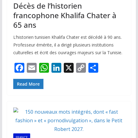
Décès de l’historien
francophone Khalifa Chater à
65 ans
L’historien tunisien Khalifa Chater est décédé à 90 ans.
Professeur émérite, il a dirigé plusieurs institutions
culturelles et écrit des ouvrages majeurs sur la Tunisie.
F
E
W
Li
X
C
P
ac
m
h
n
o
ar
e
ai
at
k
p
ta
Read More
b
l
s
e
y
g
o
A
dI
Li
er
o
p
n
n
k
p
k
FRANCE