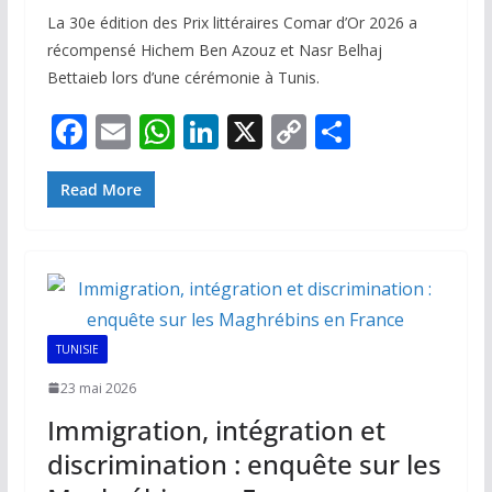
La 30e édition des Prix littéraires Comar d’Or 2026 a
récompensé Hichem Ben Azouz et Nasr Belhaj
Bettaieb lors d’une cérémonie à Tunis.
F
E
W
Li
X
C
P
ac
m
h
n
o
ar
e
ai
at
k
p
ta
Read More
b
l
s
e
y
g
o
A
dI
Li
er
o
p
n
n
k
p
k
TUNISIE
23 mai 2026
Immigration, intégration et
discrimination : enquête sur les