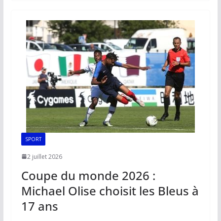
b
l
s
e
y
g
o
A
dI
Li
er
o
p
n
n
k
p
k
SPORT
2 juillet 2026
Coupe du monde 2026 :
Michael Olise choisit les Bleus à
17 ans