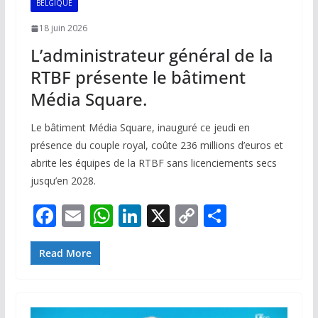
BELGIQUE
18 juin 2026
L’administrateur général de la
RTBF présente le bâtiment
Média Square.
Le bâtiment Média Square, inauguré ce jeudi en
présence du couple royal, coûte 236 millions d’euros et
abrite les équipes de la RTBF sans licenciements secs
jusqu’en 2028.
F
E
W
Li
X
C
P
ac
m
h
n
o
ar
e
ai
at
k
p
ta
Read More
b
l
s
e
y
g
o
A
dI
Li
er