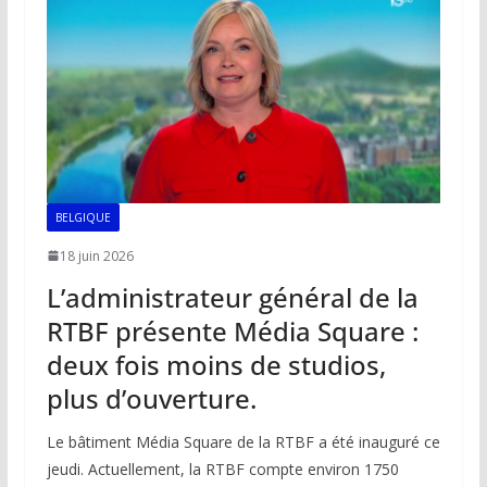
o
p
n
n
k
p
k
BELGIQUE
18 juin 2026
L’administrateur général de la
RTBF présente Média Square :
deux fois moins de studios,
plus d’ouverture.
Le bâtiment Média Square de la RTBF a été inauguré ce
jeudi. Actuellement, la RTBF compte environ 1750