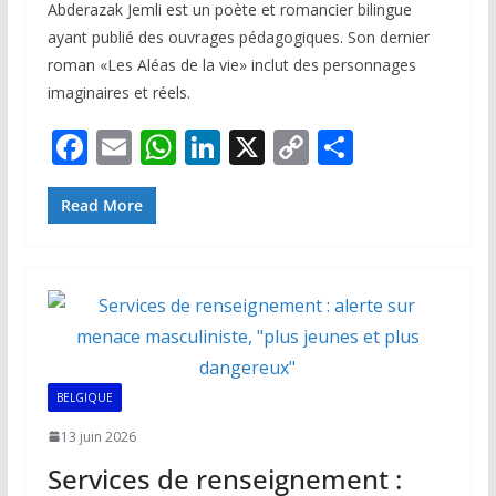
Abderazak Jemli est un poète et romancier bilingue
ayant publié des ouvrages pédagogiques. Son dernier
roman «Les Aléas de la vie» inclut des personnages
imaginaires et réels.
F
E
W
Li
X
C
P
ac
m
h
n
o
ar
e
ai
at
k
p
ta
Read More
b
l
s
e
y
g
o
A
dI
Li
er
o
p
n
n
k
p
k
BELGIQUE
13 juin 2026
Services de renseignement :