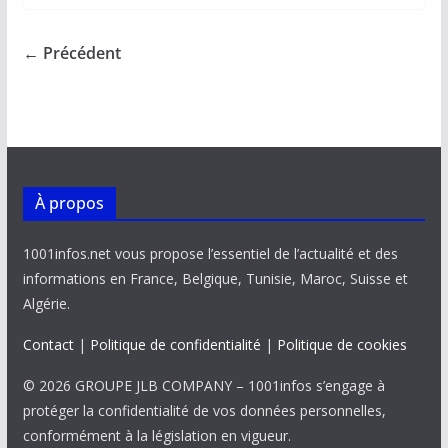
b
l
s
e
y
g
o
A
dI
Li
er
← Précédent
o
p
n
n
k
p
k
À propos
1001infos.net vous propose l’essentiel de l’actualité et des
informations en France, Belgique, Tunisie, Maroc, Suisse et
Algérie.
Contact
|
Politique de confidentialité
|
Politique de cookies
© 2026 GROUPE JLB COMPANY – 1001infos s’engage à
protéger la confidentialité de vos données personnelles,
conformément à la législation en vigueur.