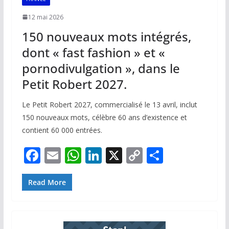
12 mai 2026
150 nouveaux mots intégrés,
dont « fast fashion » et «
pornodivulgation », dans le
Petit Robert 2027.
Le Petit Robert 2027, commercialisé le 13 avril, inclut
150 nouveaux mots, célèbre 60 ans d’existence et
contient 60 000 entrées.
F
E
W
Li
X
C
P
ac
m
h
n
o
ar
e
ai
at
k
p
ta
Read More
b
l
s
e
y
g
o
A
dI
Li
er