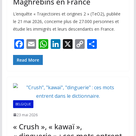
Maghrébins en France
L’enquête « Trajectoires et origines 2 » (TeO2), publiée
le 21 mai 2026, concerne plus de 27.000 personnes et
étudie les immigrés et leurs descendants en France.
F
E
W
Li
X
C
P
ac
m
h
n
o
ar
e
ai
at
k
p
ta
Read More
b
l
s
e
y
g
o
A
dI
Li
er
o
p
n
n
k
p
k
BELGIQUE
23 mai 2026
« Crush », « kawaï »,
« dinguerie » : ces mots entrent