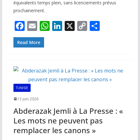
équivalents temps plein, sans licenciements prévus
prochainement.
F
E
W
Li
X
C
P
ac
m
h
n
o
ar
e
ai
at
k
p
ta
Read More
b
l
s
e
y
g
o
A
dI
Li
er
o
p
n
n
k
p
k
TUNISIE
13 juin 2026
Abderazak Jemli à La Presse : «
Les mots ne peuvent pas
remplacer les canons »