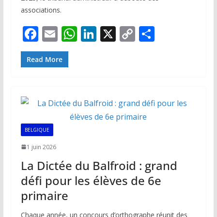
associations.
F
E
W
Li
X
C
P
ac
m
h
n
o
ar
e
ai
at
k
p
ta
Read More
b
l
s
e
y
g
o
A
dI
Li
er
o
p
n
n
k
p
k
BELGIQUE
1 juin 2026
La Dictée du Balfroid : grand
défi pour les élèves de 6e
primaire
Chaque année, un concours d’orthographe réunit des