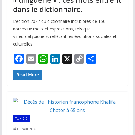
dans le dictionnaire.
L’édition 2027 du dictionnaire inclut près de 150
nouveaux mots et expressions, tels que
« neuroatypique », reflétant les évolutions sociales et
culturelles.
F
E
W
Li
X
C
P
ac
m
h
n
o
ar
e
ai
at
k
p
ta
Read More
b
l
s
e
y
g
o
A
dI
Li
er
o
p
n
n
k
p
k
TUNISIE
13 mai 2026