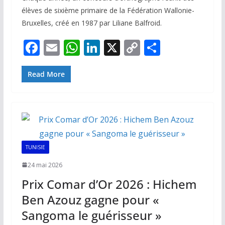
élèves de sixième primaire de la Fédération Wallonie-
Bruxelles, créé en 1987 par Liliane Balfroid.
F
E
W
Li
X
C
P
ac
m
h
n
o
ar
e
ai
at
k
p
ta
Read More
b
l
s
e
y
g
o
A
dI
Li
er
o
p
n
n
k
p
k
TUNISIE
24 mai 2026
Prix Comar d’Or 2026 : Hichem
Ben Azouz gagne pour «
Sangoma le guérisseur »