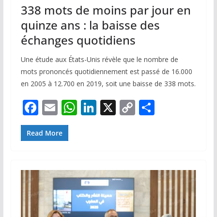
338 mots de moins par jour en
quinze ans : la baisse des
échanges quotidiens
Une étude aux États-Unis révèle que le nombre de
mots prononcés quotidiennement est passé de 16.000
en 2005 à 12.700 en 2019, soit une baisse de 338 mots.
F
E
W
Li
X
C
P
ac
m
h
n
o
ar
e
ai
at
k
p
ta
Read More
b
l
s
e
y
g
o
A
dI
Li
er
o
p
n
n
k
p
k