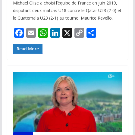
Michael Olise a choisi l’équipe de France en juin 2019,
disputant deux matchs U18 contre le Qatar U23 (2-0) et
le Guatemala U23 (2-1) au tournoi Maurice Revello.
F
E
W
Li
X
C
P
ac
m
h
n
o
ar
e
ai
at
k
p
ta
Read More
b
l
s
e
y
g
o
A
dI
Li
er
o
p
n
n
k
p
k