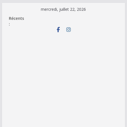
Passer
mercredi, juillet 22, 2026
au
Récents
contenu
: