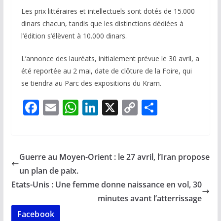
Les prix littéraires et intellectuels sont dotés de 15.000
dinars chacun, tandis que les distinctions dédiées à
l’édition s’élèvent à 10.000 dinars.
L’annonce des lauréats, initialement prévue le 30 avril, a
été reportée au 2 mai, date de clôture de la Foire, qui
se tiendra au Parc des expositions du Kram.
F
E
W
Li
X
C
P
ac
m
h
n
o
ar
e
ai
at
k
p
ta
b
l
s
e
y
g
Guerre au Moyen-Orient : le 27 avril, l’Iran propose
o
A
dI
Li
er
un plan de paix.
o
p
n
n
Etats-Unis : Une femme donne naissance en vol, 30
k
p
k
minutes avant l’atterrissage
Facebook