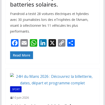
batteries solaires.
Frandroid a testé 28 voitures électriques et hybrides
avec 30 journalistes lors des eTrophées de l’Amam,
visant à sélectionner les 11 véhicules les plus
performants.
F
E
W
Li
X
C
P
ac
m
h
n
o
ar
e
ai
at
k
p
ta
Read More
b
l
s
e
y
g
o
A
dI
Li
er
o
p
n
n
k
p
k
SPORT
10 juin 2026