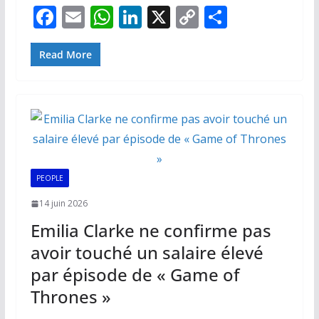
F
E
W
Li
X
C
P
ac
m
h
n
o
ar
e
ai
at
k
p
ta
Read More
b
l
s
e
y
g
o
A
dI
Li
er
o
p
n
n
k
p
k
PEOPLE
14 juin 2026
Emilia Clarke ne confirme pas
avoir touché un salaire élevé
par épisode de « Game of
Thrones »