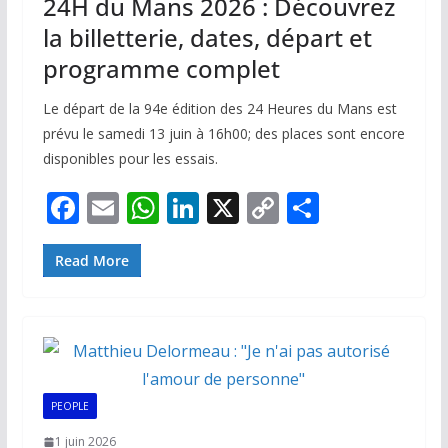
24H du Mans 2026 : Découvrez
la billetterie, dates, départ et
programme complet
Le départ de la 94e édition des 24 Heures du Mans est
prévu le samedi 13 juin à 16h00; des places sont encore
disponibles pour les essais.
F
E
W
Li
X
C
P
ac
m
h
n
o
ar
e
ai
at
k
p
ta
Read More
b
l
s
e
y
g
o
A
dI
Li
er
o
p
n
n
k
p
k
PEOPLE
1 juin 2026