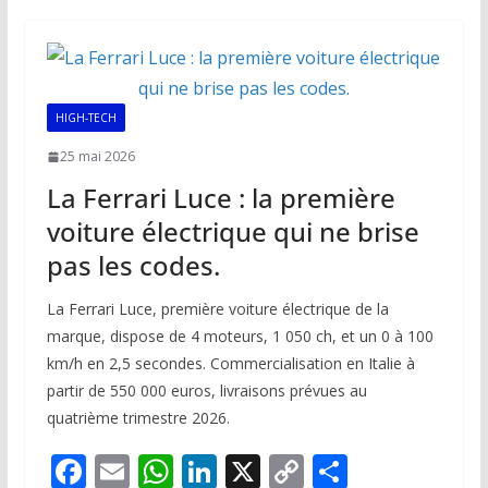
b
l
s
e
y
g
o
A
dI
Li
er
o
p
n
n
k
p
k
HIGH-TECH
25 mai 2026
La Ferrari Luce : la première
voiture électrique qui ne brise
pas les codes.
La Ferrari Luce, première voiture électrique de la
marque, dispose de 4 moteurs, 1 050 ch, et un 0 à 100
km/h en 2,5 secondes. Commercialisation en Italie à
partir de 550 000 euros, livraisons prévues au
quatrième trimestre 2026.
F
E
W
Li
X
C
P