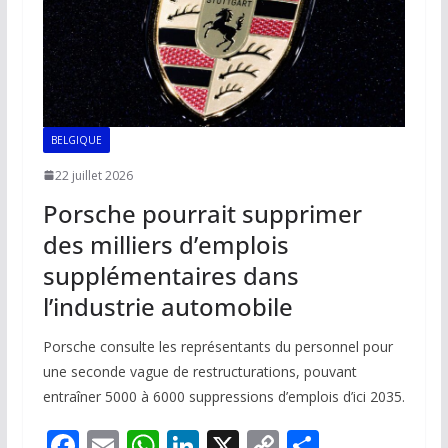
BELGIQUE
22 juillet 2026
Porsche pourrait supprimer
des milliers d’emplois
supplémentaires dans
l’industrie automobile
Porsche consulte les représentants du personnel pour
une seconde vague de restructurations, pouvant
entraîner 5000 à 6000 suppressions d’emplois d’ici 2035.
F
E
W
Li
X
C
P