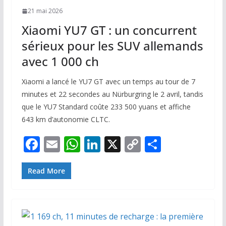
21 mai 2026
Xiaomi YU7 GT : un concurrent
sérieux pour les SUV allemands
avec 1 000 ch
Xiaomi a lancé le YU7 GT avec un temps au tour de 7
minutes et 22 secondes au Nürburgring le 2 avril, tandis
que le YU7 Standard coûte 233 500 yuans et affiche
643 km d’autonomie CLTC.
F
E
W
Li
X
C
P
ac
m
h
n
o
ar
e
ai
at
k
p
ta
Read More
b
l
s
e
y
g
o
A
dI
Li
er
o
p
n
n