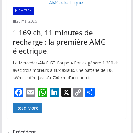
k
p
k
HIGH-TECH
20 mai 2026
1 169 ch, 11 minutes de
recharge : la première AMG
électrique.
La Mercedes-AMG GT Coupé 4 Portes génère 1 200 ch
avec trois moteurs à flux axiaux, une batterie de 106
kWh et offre jusqu’à 700 km d’autonomie.
F
E
W
Li
X
C
P
ac
m
h
n
o
ar
e
ai
at
k
p
ta
Read More
b
l
s
e
y
g
o
A
dI
Li
er
← Précédent