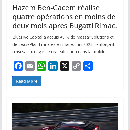
Hazem Ben-Gacem réalise
quatre opérations en moins de
deux mois après Bugatti Rimac.
BlueFive Capital a acquis 49 % de Massar Solutions et
de LeasePlan Emirates en mai et juin 2023, renforçant
ainsi sa stratégie de diversification dans la mobilité.
F
E
W
Li
X
C
P
ac
m
h
n
o
ar
e
ai
at
k
p
ta
Read More
b
l
s
e
y
g
o
A
dI
Li
er
o
p
n
n
k
p
k