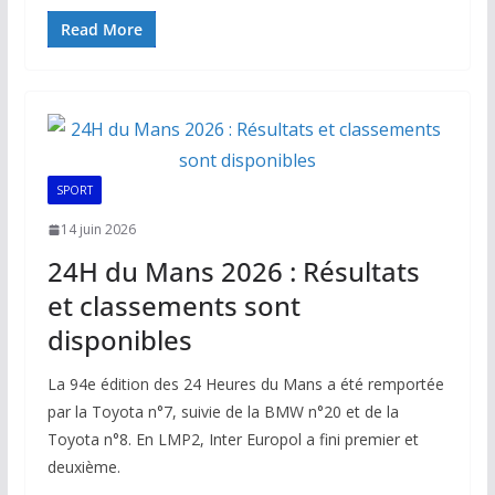
ac
m
h
n
o
ar
e
ai
at
k
p
ta
Read More
b
l
s
e
y
g
o
A
dI
Li
er
o
p
n
n
k
p
k
SPORT
14 juin 2026
24H du Mans 2026 : Résultats
et classements sont
disponibles
La 94e édition des 24 Heures du Mans a été remportée
par la Toyota n°7, suivie de la BMW n°20 et de la
Toyota n°8. En LMP2, Inter Europol a fini premier et
deuxième.