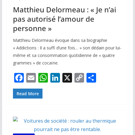
Matthieu Delormeau : « Je n’ai
pas autorisé l’amour de
personne »
Matthieu Delormeau évoque dans sa biographie
« Addictions : Il a suffi d’une fois… » son dédain pour lui-
même et sa consommation quotidienne de « quatre
grammes » de cocaïne.
F
E
W
Li
X
C
P
ac
m
h
n
o
ar
e
ai
at
k
p
ta
Read More
b
l
s
e
y
g
o
A
dI
Li
er
o
p
n
n