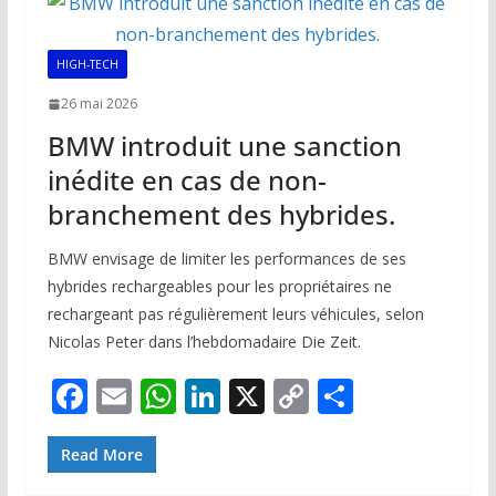
o
p
n
n
k
p
k
HIGH-TECH
26 mai 2026
BMW introduit une sanction
inédite en cas de non-
branchement des hybrides.
BMW envisage de limiter les performances de ses
hybrides rechargeables pour les propriétaires ne
rechargeant pas régulièrement leurs véhicules, selon
Nicolas Peter dans l’hebdomadaire Die Zeit.
F
E
W
Li
X
C
P
ac
m
h
n
o
ar
e
ai
at
k
p
ta
Read More