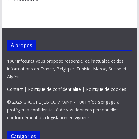
o
p
n
n
k
p
k
À propos
1001infos.net vous propose l’essentiel de l’actualité et des
informations en France, Belgique, Tunisie, Maroc, Suisse et
Algérie.
Contact
|
Politique de confidentialité
|
Politique de cookies
© 2026 GROUPE JLB COMPANY – 1001infos s’engage à
protéger la confidentialité de vos données personnelles,
conformément à la législation en vigueur.
Catégories