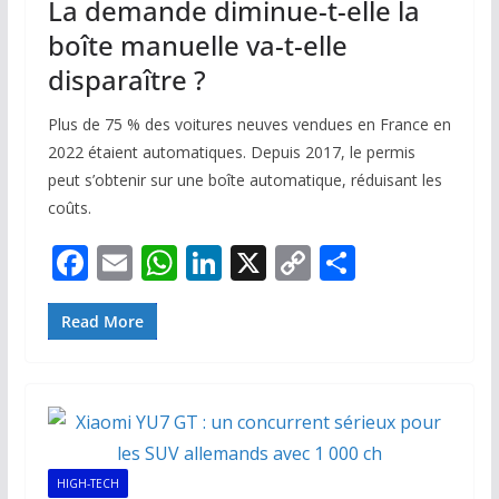
La demande diminue-t-elle la
boîte manuelle va-t-elle
disparaître ?
Plus de 75 % des voitures neuves vendues en France en
2022 étaient automatiques. Depuis 2017, le permis
peut s’obtenir sur une boîte automatique, réduisant les
coûts.
F
E
W
Li
X
C
P
ac
m
h
n
o
ar
e
ai
at
k
p
ta
Read More
b
l
s
e
y
g
o
A
dI
Li
er
o
p
n
n
k
p
k
HIGH-TECH