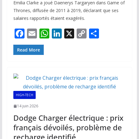
Emilia Clarke a joué Daenerys Targaryen dans Game of
Thrones, diffusée de 2011 à 2019, déclarant que ses
salaires rapportés étaient exagérés.
F
E
W
Li
X
C
P
ac
m
h
n
o
ar
e
ai
at
k
p
ta
Read More
b
l
s
e
y
g
o
A
dI
Li
er
o
p
n
n
k
p
k
HIGH-TECH
14 juin 2026
Dodge Charger électrique : prix
français dévoilés, problème de
recharge identifié