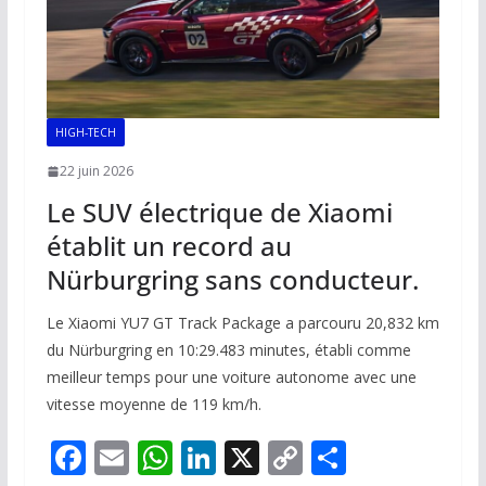
HIGH-TECH
22 juin 2026
Le SUV électrique de Xiaomi
établit un record au
Nürburgring sans conducteur.
Le Xiaomi YU7 GT Track Package a parcouru 20,832 km
du Nürburgring en 10:29.483 minutes, établi comme
meilleur temps pour une voiture autonome avec une
vitesse moyenne de 119 km/h.
F
E
W
Li
X
C
P