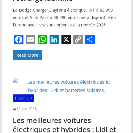
La Dodge Charger Daytona électrique, R/T à 83 990
euros et Scat Pack à 88 490 euros, sera disponible en
Europe avec livraisons prévues à la rentrée 2026.
F
E
W
Li
X
C
P
ac
m
h
n
o
ar
e
ai
at
k
p
ta
Read More
b
l
s
e
y
g
o
A
dI
Li
er
o
p
n
n
k
p
k
HIGH-TECH
13 juin 2026
Les meilleures voitures
électriques et hybrides : Lidl et