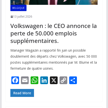
BELGIQUE
13 juillet 2026
Volkswagen : le CEO annonce la
perte de 50.000 emplois
supplémentaires.
Manager Magazin a rapporté fin juin un possible
doublement des départs chez Volkswagen, avec 50 000
postes supplémentaires mentionnés par M. Blume et la
fermeture de quatre usines.
F
E
W
Li
X
C
P
ac
m
h
n
o
ar
e
ai
at
k
p
ta
Read More
b
l
s
e
y
g