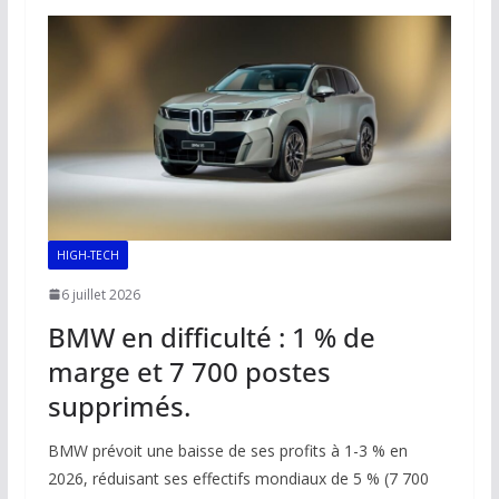
o
A
dI
Li
er
o
p
n
n
k
p
k
HIGH-TECH
6 juillet 2026
BMW en difficulté : 1 % de
marge et 7 700 postes
supprimés.
BMW prévoit une baisse de ses profits à 1-3 % en
2026, réduisant ses effectifs mondiaux de 5 % (7 700