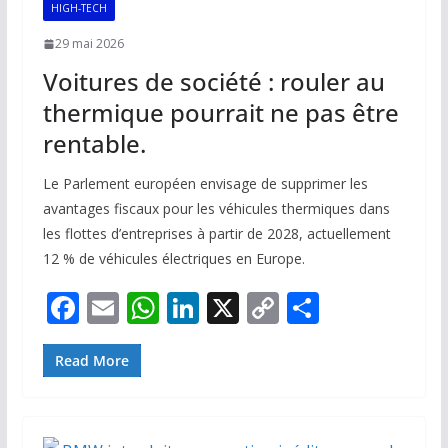
k
p
k
HIGH-TECH
29 mai 2026
Voitures de société : rouler au
thermique pourrait ne pas être
rentable.
Le Parlement européen envisage de supprimer les
avantages fiscaux pour les véhicules thermiques dans
les flottes d’entreprises à partir de 2028, actuellement
12 % de véhicules électriques en Europe.
F
E
W
Li
X
C
P
ac
m
h
n
o
ar
e
ai
at
k
p
ta
Read More
b
l
s
e
y
g
o
A
dI
Li
er