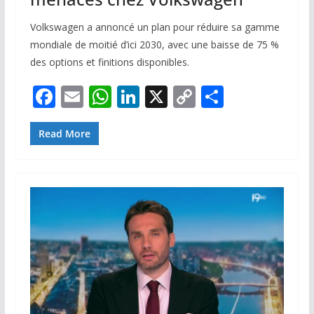
Volkswagen a annoncé un plan pour réduire sa gamme
mondiale de moitié d’ici 2030, avec une baisse de 75 %
des options et finitions disponibles.
F
E
W
Li
X
C
P
ac
m
h
n
o
ar
e
ai
at
k
p
ta
Read More
b
l
s
e
y
g
o
A
dI
Li
er
o
p
n
n
k
p
k