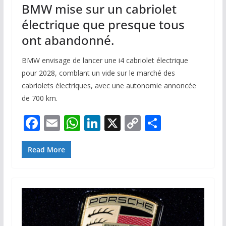
BMW mise sur un cabriolet
électrique que presque tous
ont abandonné.
BMW envisage de lancer une i4 cabriolet électrique
pour 2028, comblant un vide sur le marché des
cabriolets électriques, avec une autonomie annoncée
de 700 km.
F
E
W
Li
X
C
P
ac
m
h
n
o
ar
e
ai
at
k
p
ta
Read More
b
l
s
e
y
g
o
A
dI
Li
er
o
p
n
n
k
p
k