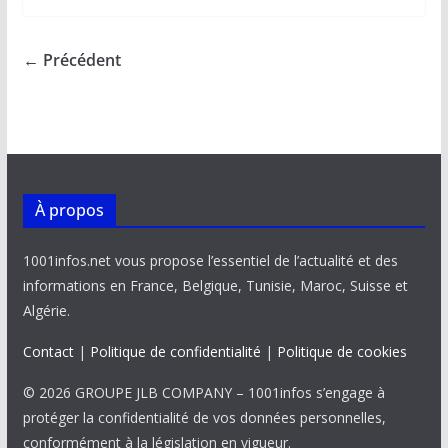
b
l
s
e
y
g
o
A
dI
Li
er
← Précédent
o
p
n
n
k
p
k
À propos
1001infos.net vous propose l’essentiel de l’actualité et des
informations en France, Belgique, Tunisie, Maroc, Suisse et
Algérie.
Contact
|
Politique de confidentialité
|
Politique de cookies
© 2026 GROUPE JLB COMPANY – 1001infos s’engage à
protéger la confidentialité de vos données personnelles,
conformément à la législation en vigueur.