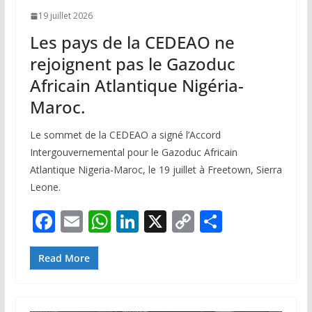
19 juillet 2026
Les pays de la CEDEAO ne
rejoignent pas le Gazoduc
Africain Atlantique Nigéria-
Maroc.
Le sommet de la CEDEAO a signé l’Accord
Intergouvernemental pour le Gazoduc Africain
Atlantique Nigeria-Maroc, le 19 juillet à Freetown, Sierra
Leone.
F
E
W
Li
X
C
P
ac
m
h
n
o
ar
e
ai
at
k
p
ta
Read More
b
l
s
e
y
g
o
A
dI
Li
er