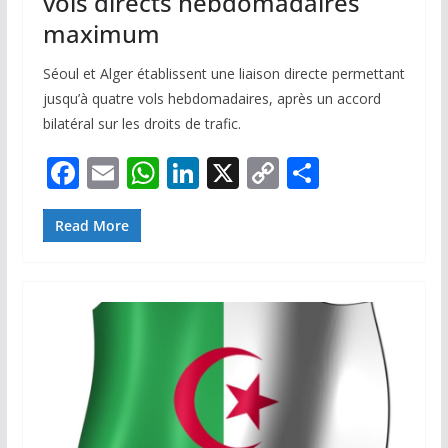
vols directs hebdomadaires
maximum
Séoul et Alger établissent une liaison directe permettant
jusqu’à quatre vols hebdomadaires, après un accord
bilatéral sur les droits de trafic.
F
E
W
Li
X
C
P
ac
m
h
n
o
ar
e
ai
at
k
p
ta
Read More
b
l
s
e
y
g
o
A
dI
Li
er
o
p
n
n
k
p
k