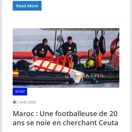
e
ai
at
k
p
ta
Read More
b
l
s
e
y
g
o
A
dI
Li
er
o
p
n
n
k
p
k
SPORT
2 août 2026
Maroc : Une footballeuse de 20
ans se noie en cherchant Ceuta