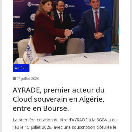
o
p
n
n
k
p
k
ALGÉRIE
17 juillet 2026
AYRADE, premier acteur du
Cloud souverain en Algérie,
entre en Bourse.
La première cotation du titre d’AYRADE à la SGBV a eu
lieu le 15 juillet 2026, avec une souscription clôturée le