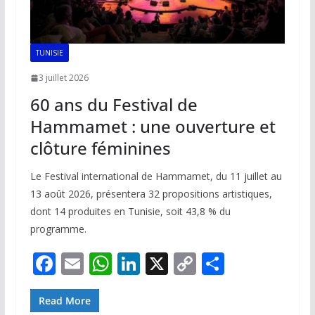
TUNISIE
3 juillet 2026
60 ans du Festival de
Hammamet : une ouverture et
clôture féminines
Le Festival international de Hammamet, du 11 juillet au
13 août 2026, présentera 32 propositions artistiques,
dont 14 produites en Tunisie, soit 43,8 % du
programme.
F
E
W
Li
X
C
P
ac
m
h
n
o
ar
e
ai
at
k
p
ta
Read More