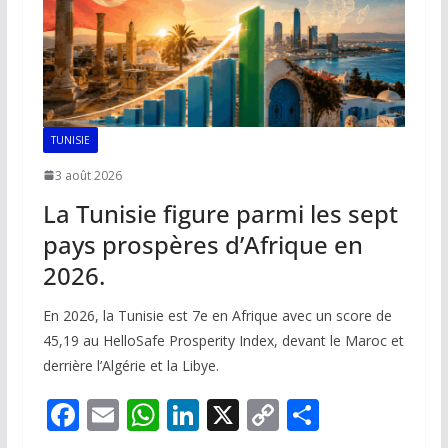
TUNISIE
3 août 2026
La Tunisie figure parmi les sept
pays prospères d’Afrique en
2026.
En 2026, la Tunisie est 7e en Afrique avec un score de
45,19 au HelloSafe Prosperity Index, devant le Maroc et
derrière l’Algérie et la Libye.
F
E
W
Li
X
C
P
ac
m
h
n
o
ar