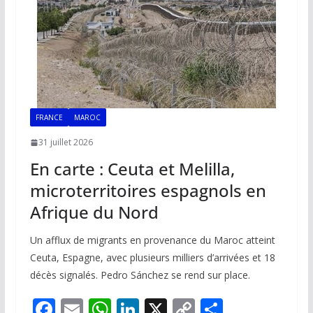
FRANCE
MAROC
31 juillet 2026
En carte : Ceuta et Melilla,
microterritoires espagnols en
Afrique du Nord
Un afflux de migrants en provenance du Maroc atteint
Ceuta, Espagne, avec plusieurs milliers d’arrivées et 18
décès signalés. Pedro Sánchez se rend sur place.
F
E
W
Li
X
C
P