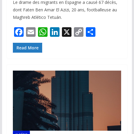
Le drame des migrants en Espagne a causé 67 décès,
dont Faten Ben Amar El Azizi, 20 ans, footballeuse au
Maghreb Atlético Tetuán.
F
E
W
Li
X
C
P
ac
m
h
n
o
ar
e
ai
at
k
p
ta
Read More
b
l
s
e
y
g
o
A
dI
Li
er
o
p
n
n
k
p
k