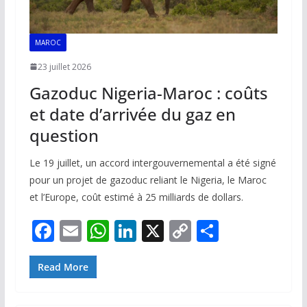
MAROC
23 juillet 2026
Gazoduc Nigeria-Maroc : coûts
et date d’arrivée du gaz en
question
Le 19 juillet, un accord intergouvernemental a été signé
pour un projet de gazoduc reliant le Nigeria, le Maroc
et l’Europe, coût estimé à 25 milliards de dollars.
F
E
W
Li
X
C
P
ac
m
h
n
o
ar
e
ai
at
k
p
ta
Read More
b
l
s
e
y
g