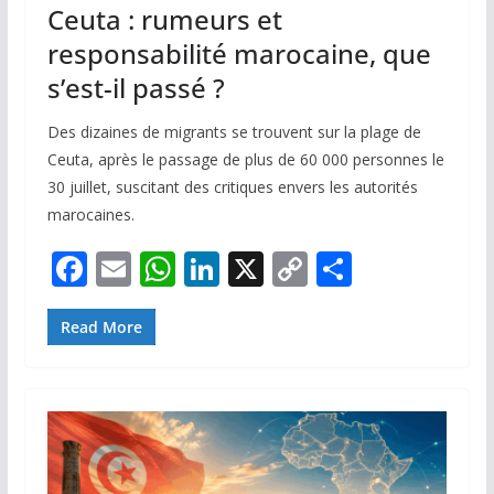
Ceuta : rumeurs et
responsabilité marocaine, que
s’est-il passé ?
Des dizaines de migrants se trouvent sur la plage de
Ceuta, après le passage de plus de 60 000 personnes le
30 juillet, suscitant des critiques envers les autorités
marocaines.
F
E
W
Li
X
C
P
ac
m
h
n
o
ar
e
ai
at
k
p
ta
Read More
b
l
s
e
y
g
o
A
dI
Li
er
o
p
n
n
k
p
k