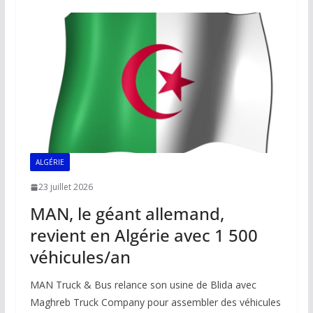
o
A
dI
Li
er
o
p
n
n
k
p
k
ALGÉRIE
23 juillet 2026
MAN, le géant allemand,
revient en Algérie avec 1 500
véhicules/an
MAN Truck & Bus relance son usine de Blida avec
Maghreb Truck Company pour assembler des véhicules