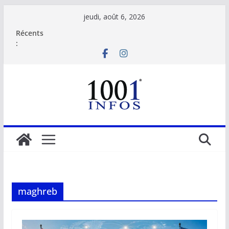
Passer
jeudi, août 6, 2026
au
Récents
contenu
:
maghreb