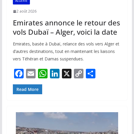
ALGÉRIE
2 août 2026
Emirates annonce le retour des
vols Dubaï – Alger, voici la date
Emirates, basée à Dubaï, relance des vols vers Alger et
d’autres destinations, tout en maintenant les liaisons
vers Téhéran et Damas suspendues.
F
E
W
Li
X
C
P
ac
m
h
n
o
ar
e
ai
at
k
p
ta
Read More
b
l
s
e
y
g
o
A
dI
Li
er
o
p
n
n
k
p
k