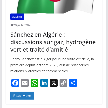
ALGÉRIE
20 juillet 2026
Sánchez en Algérie :
discussions sur gaz, hydrogène
vert et traité d’amitié
Pedro Sánchez est à Alger pour une visite officielle, la
première depuis octobre 2020, afin de relancer les
relations bilatérales et commerciales.
F
E
W
Li
X
C
P
ac
m
h
n
o
ar
e
ai
at
k
p
ta
Read More
b
l
s
e
y
g