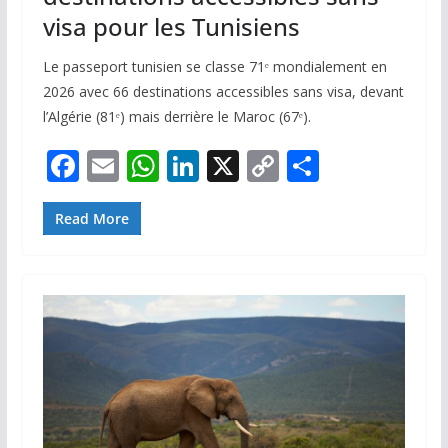
visa pour les Tunisiens
Le passeport tunisien se classe 71ᵉ mondialement en
2026 avec 66 destinations accessibles sans visa, devant
l’Algérie (81ᵉ) mais derrière le Maroc (67ᵉ).
F
E
W
Li
X
C
P
ac
m
h
n
o
ar
e
ai
at
k
p
ta
Read More
b
l
s
e
y
g
o
A
dI
Li
er
o
p
n
n
k
p
k