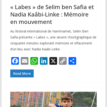
« Labes » de Selim ben Safia et
Nadia Kaâbi-Linke : Mémoire
en mouvement
Au festival international de Hammamet, Selim Ben
Safia présente « Labes », une œuvre chorégraphique de
cinquante minutes explorant mémoire et effacement
d’un lieu avec Nadia Kaabi-Linke.
F
E
W
Li
X
C
P
ac
m
h
n
o
ar
e
ai
at
k
p
ta
Read More
b
l
s
e
y
g
o
A
dI
Li
er
o
p
n
n
k
p
k