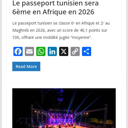
Le passeport tunisien sera
6ème en Afrique en 2026
Le passeport tunisien se classe 6ᵉ en Afrique et 2ᵉ au
Maghreb en 2026, avec un score de 46,1 points sur
100, offrant une mobilité jugée “moyenne”.
F
E
W
Li
X
C
P
ac
m
h
n
o
ar
e
ai
at
k
p
ta
Read More
b
l
s
e
y
g
o
A
dI
Li
er
o
p
n
n
k
p
k