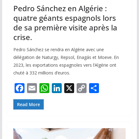
Pedro Sánchez en Algérie :
quatre géants espagnols lors
de sa première visite après la
crise.
Pedro Sánchez se rendra en Algérie avec une
délégation de Naturgy, Repsol, Enagás et Moeve. En
2023, les exportations espagnoles vers l’Algérie ont
chuté à 332 millions d’euros.
F
E
W
Li
X
C
P
ac
m
h
n
o
ar
e
ai
at
k
p
ta
Read More
b
l
s
e
y
g
o
A
dI
Li
er
o
p
n
n