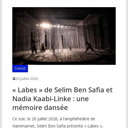
o
A
dI
Li
er
o
p
n
n
k
p
k
TUNISIE
20 juillet 2026
« Labes » de Selim Ben Safia et
Nadia Kaabi-Linke : une
mémoire dansée
Ce soir, le 20 juillet 2026, à l’amphithéâtre de
Hammamet, Selim Ben Safia présente « Labes »,