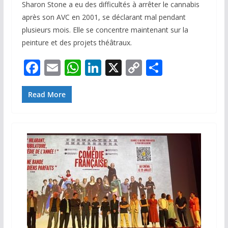
Sharon Stone a eu des difficultés à arrêter le cannabis
après son AVC en 2001, se déclarant mal pendant
plusieurs mois. Elle se concentre maintenant sur la
peinture et des projets théâtraux.
F
E
W
Li
X
C
P
ac
m
h
n
o
ar
e
ai
at
k
p
ta
Read More
b
l
s
e
y
g
o
A
dI
Li
er
o
p
n
n
k
p
k