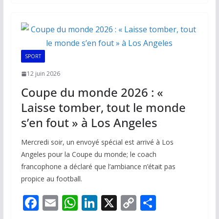
b
l
s
e
y
g
o
A
dI
Li
er
o
p
n
n
k
p
k
SPORT
12 juin 2026
Coupe du monde 2026 : «
Laisse tomber, tout le monde
s’en fout » à Los Angeles
Mercredi soir, un envoyé spécial est arrivé à Los
Angeles pour la Coupe du monde; le coach
francophone a déclaré que l’ambiance n’était pas
propice au football.
F
E
W
Li
X
C
P
ac
m
h
n
o
ar