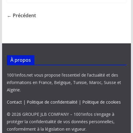
b
l
s
e
y
g
o
A
dI
Li
er
← Précédent
o
p
n
n
k
p
k
À propos
1001infos.net vous propose l’essentiel de l’actualité et des
informations en France, Belgique, Tunisie, Maroc, Suisse et
Algérie.
Contact
|
Politique de confidentialité
|
Politique de cookies
© 2026 GROUPE JLB COMPANY – 1001infos s’engage à
protéger la confidentialité de vos données personnelles,
conformément à la législation en vigueur.