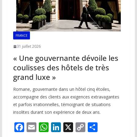
FRANCE
31 juillet 2026
« Une gouvernante dévoile les
coulisses des hôtels de très
grand luxe »
Romane, gouvernante dans un hôtel cinq étoiles,
accompagne des clients aux exigences extravagantes
et parfois irrationnelles, témoignant de situations
insolites durant son expérience de deux ans.
F
E
W
Li
X
C
P
ac
m
h
n
o
ar