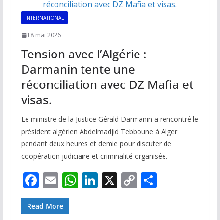
k
p
k
INTERNATIONAL
18 mai 2026
Tension avec l’Algérie :
Darmanin tente une
réconciliation avec DZ Mafia et
visas.
Le ministre de la Justice Gérald Darmanin a rencontré le
président algérien Abdelmadjid Tebboune à Alger
pendant deux heures et demie pour discuter de
coopération judiciaire et criminalité organisée.
F
E
W
Li
X
C
P
ac
m
h
n
o
ar
e
ai
at
k
p
ta
Read More