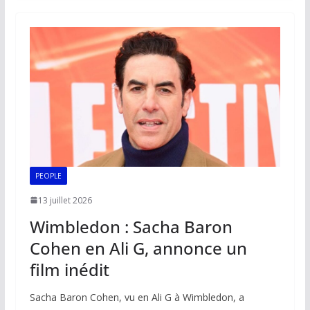
b
l
s
e
y
g
o
A
dI
Li
er
o
p
n
n
k
p
k
PEOPLE
13 juillet 2026
Wimbledon : Sacha Baron
Cohen en Ali G, annonce un
film inédit
Sacha Baron Cohen, vu en Ali G à Wimbledon, a