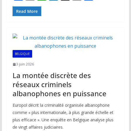
ac
m
h
n
o
ar
e
ai
at
k
p
ta
Read More
b
l
s
e
y
g
o
A
dI
Li
er
o
p
n
n
k
p
k
BELGIQUE
3 juin 2026
La montée discrète des
réseaux criminels
albanophones en puissance
Europol décrit la criminalité organisée albanophone
comme « plus internationale, à plus grande échelle et
plus efficace ». Une enquête en Belgique analyse plus
de vingt affaires judiciaires.