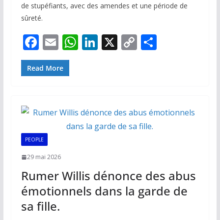
de stupéfiants, avec des amendes et une période de
sûreté.
F
E
W
Li
X
C
P
ac
m
h
n
o
ar
e
ai
at
k
p
ta
Read More
b
l
s
e
y
g
o
A
dI
Li
er
o
p
n
n
k
p
k
PEOPLE
29 mai 2026
Rumer Willis dénonce des abus
émotionnels dans la garde de
sa fille.