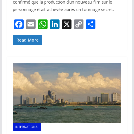
confirmé que la production d’un nouveau film sur le
personnage était achevée après un tournage secret.
F
E
W
Li
X
C
P
ac
m
h
n
o
ar
e
ai
at
k
p
ta
Read More
b
l
s
e
y
g
o
A
dI
Li
er
o
p
n
n
k
p
k
INTERNATIONAL