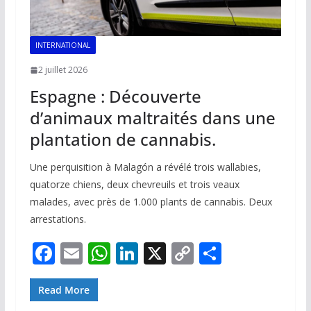
INTERNATIONAL
2 juillet 2026
Espagne : Découverte
d’animaux maltraités dans une
plantation de cannabis.
Une perquisition à Malagón a révélé trois wallabies,
quatorze chiens, deux chevreuils et trois veaux
malades, avec près de 1.000 plants de cannabis. Deux
arrestations.
F
E
W
Li
X
C
P
ac
m
h
n
o
ar
e
ai
at
k
p
ta
Read More