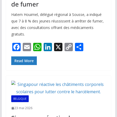
de fumer
Hatem Houimel, délégué régional à Sousse, a indiqué
que 7 à 8 % des jeunes réussissent à arrêter de fumer,
avec des consultations offrant des médicaments
gratuits.
F
E
W
Li
X
C
P
ac
m
h
n
o
ar
e
ai
at
k
p
ta
Read More
b
l
s
e
y
g
o
A
dI
Li
er
o
p
n
n
k
p
k
BELGIQUE
23 mai 2026