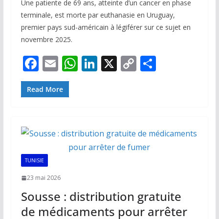
Une patiente de 69 ans, atteinte d’un cancer en phase
terminale, est morte par euthanasie en Uruguay,
premier pays sud-américain à légiférer sur ce sujet en
novembre 2025.
F
E
W
Li
X
C
P
ac
m
h
n
o
ar
e
ai
at
k
p
ta
Read More
b
l
s
e
y
g
o
A
dI
Li
er
o
p
n
n
k
p
k
TUNISIE
23 mai 2026
Sousse : distribution gratuite
de médicaments pour arrêter