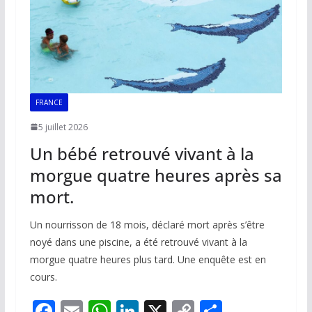
FRANCE
5 juillet 2026
Un bébé retrouvé vivant à la
morgue quatre heures après sa
mort.
Un nourrisson de 18 mois, déclaré mort après s’être
noyé dans une piscine, a été retrouvé vivant à la
morgue quatre heures plus tard. Une enquête est en
cours.
F
E
W
Li
X
C
P