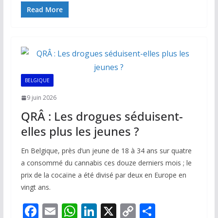
e
ai
at
k
p
ta
Read More
b
l
s
e
y
g
o
A
dI
Li
er
o
p
n
n
k
p
k
BELGIQUE
9 juin 2026
QRÂ : Les drogues séduisent-
elles plus les jeunes ?
En Belgique, près d’un jeune de 18 à 34 ans sur quatre
a consommé du cannabis ces douze derniers mois ; le
prix de la cocaïne a été divisé par deux en Europe en
vingt ans.
F
E
W
Li
X
C
P