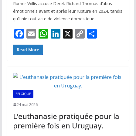
Rumer Willis accuse Derek Richard Thomas d’abus
émotionnels avant et après leur rupture en 2024, tandis
qu’il nie tout acte de violence domestique.
F
E
W
Li
X
C
P
ac
m
h
n
o
ar
e
ai
at
k
p
ta
Read More
b
l
s
e
y
g
o
A
dI
Li
er
o
p
n
n
k
p
k
BELGIQUE
24 mai 2026
L’euthanasie pratiquée pour la
première fois en Uruguay.