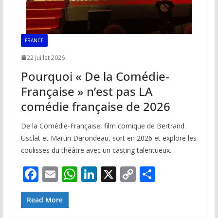
FRANCE
22 juillet 2026
Pourquoi « De la Comédie-
Française » n’est pas LA
comédie française de 2026
De la Comédie-Française, film comique de Bertrand
Usclat et Martin Darondeau, sort en 2026 et explore les
coulisses du théâtre avec un casting talentueux.
F
E
W
Li
X
C
P
ac
m
h
n
o
ar
e
ai
at
k
p
ta
Read More