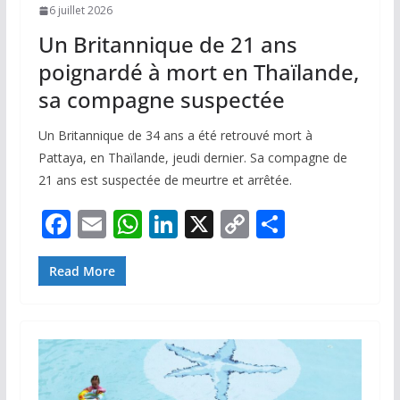
6 juillet 2026
Un Britannique de 21 ans
poignardé à mort en Thaïlande,
sa compagne suspectée
Un Britannique de 34 ans a été retrouvé mort à
Pattaya, en Thaïlande, jeudi dernier. Sa compagne de
21 ans est suspectée de meurtre et arrêtée.
F
E
W
Li
X
C
P
ac
m
h
n
o
ar
e
ai
at
k
p
ta
Read More
b
l
s
e
y
g
o
A
dI
Li
er
o
p
n
n
k
p
k