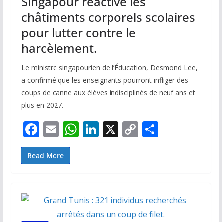
Singapour réactive les
châtiments corporels scolaires
pour lutter contre le
harcèlement.
Le ministre singapourien de l’Éducation, Desmond Lee,
a confirmé que les enseignants pourront infliger des
coups de canne aux élèves indisciplinés de neuf ans et
plus en 2027.
F
E
W
Li
X
C
P
ac
m
h
n
o
ar
e
ai
at
k
p
ta
Read More
b
l
s
e
y
g
o
A
dI
Li
er
o
p
n
n