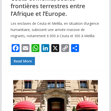
frontières terrestres entre
l’Afrique et l’Europe.
Les enclaves de Ceuta et Melilla, en situation d’urgence
humanitaire, subissent une arrivée massive de
migrants, notamment 6 000 à Ceuta et 300 à Melilla.
F
E
W
Li
X
C
P
ac
m
h
n
o
ar
e
ai
at
k
p
ta
Read More
b
l
s
e
y
g
o
A
dI
Li
er
o
p
n
n
k
p
k