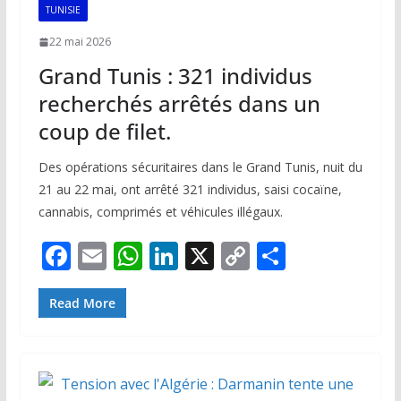
k
p
k
TUNISIE
22 mai 2026
Grand Tunis : 321 individus
recherchés arrêtés dans un
coup de filet.
Des opérations sécuritaires dans le Grand Tunis, nuit du
21 au 22 mai, ont arrêté 321 individus, saisi cocaïne,
cannabis, comprimés et véhicules illégaux.
F
E
W
Li
X
C
P
ac
m
h
n
o
ar
e
ai
at
k
p
ta
Read More
b
l
s
e
y
g
o
A
dI
Li
er
o
p
n
n