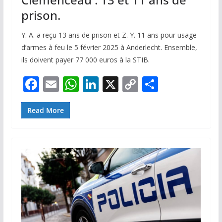
prison.
Y. A. a reçu 13 ans de prison et Z. Y. 11 ans pour usage
d’armes à feu le 5 février 2025 à Anderlecht. Ensemble,
ils doivent payer 77 000 euros à la STIB.
F
E
W
Li
X
C
P
ac
m
h
n
o
ar
e
ai
at
k
p
ta
Read More
b
l
s
e
y
g
o
A
dI
Li
er
o
p
n
n
k
p
k