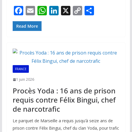
F
E
W
Li
X
C
P
ac
m
h
n
o
ar
e
ai
at
k
p
ta
Read More
b
l
s
e
y
g
o
A
dI
Li
er
o
p
n
n
k
p
k
FRANCE
1 juin 2026
Procès Yoda : 16 ans de prison
requis contre Félix Bingui, chef
de narcotrafic
Le parquet de Marseille a requis jusqu’à seize ans de
prison contre Félix Bingui, chef du clan Yoda, pour trafic