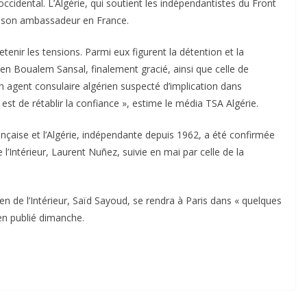
ccidental. L’Algérie, qui soutient les indépendantistes du Front
t son ambassadeur en France.
enir les tensions. Parmi eux figurent la détention et la
ien Boualem Sansal, finalement gracié, ainsi que celle de
un agent consulaire algérien suspecté d’implication dans
 est de rétablir la confiance », estime le média TSA Algérie.
ançaise et l’Algérie, indépendante depuis 1962, a été confirmée
e l’Intérieur, Laurent Nuñez, suivie en mai par celle de la
en de l’Intérieur, Saïd Sayoud, se rendra à Paris dans « quelques
en publié dimanche.