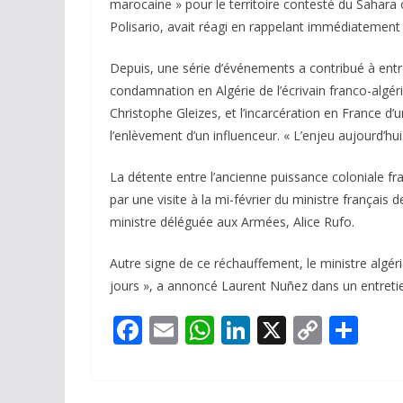
marocaine » pour le territoire contesté du Sahara o
Polisario, avait réagi en rappelant immédiatemen
Depuis, une série d’événements a contribué à entret
condamnation en Algérie de l’écrivain franco-algér
Christophe Gleizes, et l’incarcération en France d’
l’enlèvement d’un influenceur. « L’enjeu aujourd’hui
La détente entre l’ancienne puissance coloniale fr
par une visite à la mi-février du ministre français d
ministre déléguée aux Armées, Alice Rufo.
Autre signe de ce réchauffement, le ministre algéri
jours », a annoncé Laurent Nuñez dans un entreti
F
E
W
Li
X
C
P
ac
m
h
n
o
ar
e
ai
at
k
p
ta