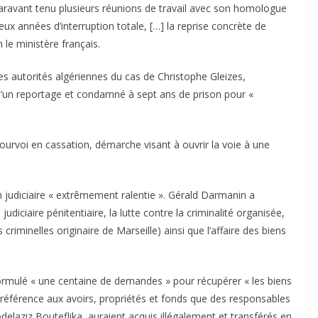
uparavant tenu plusieurs réunions de travail avec son homologue
ux années d’interruption totale, […] la reprise concrète de
 le ministère français.
es autorités algériennes du cas de Christophe Gleizes,
e d’un reportage et condamné à sept ans de prison pour «
pourvoi en cassation, démarche visant à ouvrir la voie à une
on judiciaire « extrêmement ralentie ». Gérald Darmanin a
iciaire pénitentiaire, la lutte contre la criminalité organisée,
 criminelles originaire de Marseille) ainsi que l’affaire des biens
 formulé « une centaine de demandes » pour récupérer « les biens
 référence aux avoirs, propriétés et fonds que des responsables
elaziz Bouteflika, auraient acquis illégalement et transférés en