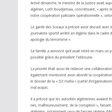
Arrivé dimanche, le ministre de la Justice avait a
algérien, Lotfi Boudjemaa, concrétisant, « après de
notre coopération judiciaire opérationnelle », selon
Le garde des Sceaux a précisé avoir discuté avec l
journaliste sportif arrêté en Algérie dans le cadr
apologie du terrorisme ».
Sa famille a annoncé qu’il avait retiré en mars un 
possible grâce du président Tebboune.
La priorité était aussi de relancer une collaborati
également mentionné avoir abordé la coopération jud
le dossier de la « DZ mafia » (cartel d’organisations
mal acquis.
Il a précisé que les autorités algériennes avaient
nés, malheureusement, de la corruption », faisant
algériens, notamment ceux de l’ancien régime d’Abd