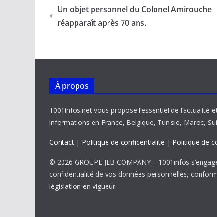
b
l
s
e
y
g
Un objet personnel du Colonel Amirouche
o
A
dI
Li
er
réapparaît après 70 ans.
o
p
n
n
k
p
k
À propos
1001infos.net vous propose l’essentiel de l’actualité e
informations en France, Belgique, Tunisie, Maroc, Sui
Contact
|
Politique de confidentialité
|
Politique de c
© 2026 GROUPE JLB COMPANY – 1001infos s’engage 
confidentialité de vos données personnelles, confor
législation en vigueur.