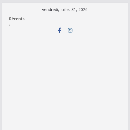
Passer
vendredi, juillet 31, 2026
au
Récents
contenu
: