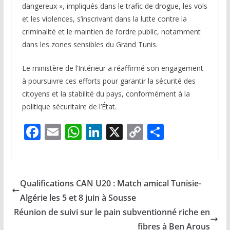
dangereux », impliqués dans le trafic de drogue, les vols
et les violences, s’inscrivant dans la lutte contre la
criminalité et le maintien de l’ordre public, notamment
dans les zones sensibles du Grand Tunis.
Le ministère de l’Intérieur a réaffirmé son engagement
à poursuivre ces efforts pour garantir la sécurité des
citoyens et la stabilité du pays, conformément à la
politique sécuritaire de l’État.
F
E
W
Li
X
C
P
ac
m
h
n
o
ar
e
ai
at
k
p
ta
b
l
s
e
y
g
Qualifications CAN U20 : Match amical Tunisie-
o
A
dI
Li
er
Algérie les 5 et 8 juin à Sousse
o
p
n
n
Réunion de suivi sur le pain subventionné riche en
fibres à Ben Arous