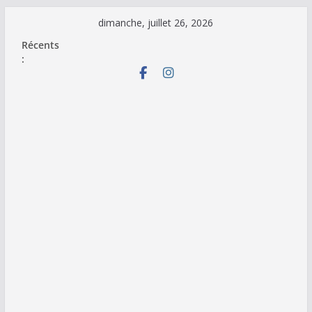
Passer
dimanche, juillet 26, 2026
au
Récents
contenu
: