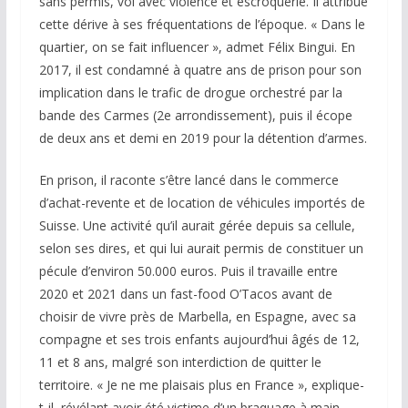
sans permis, vol avec violence et escroquerie. Il attribue
cette dérive à ses fréquentations de l’époque. « Dans le
quartier, on se fait influencer », admet Félix Bingui. En
2017, il est condamné à quatre ans de prison pour son
implication dans le trafic de drogue orchestré par la
bande des Carmes (2e arrondissement), puis il écope
de deux ans et demi en 2019 pour la détention d’armes.
En prison, il raconte s’être lancé dans le commerce
d’achat-revente et de location de véhicules importés de
Suisse. Une activité qu’il aurait gérée depuis sa cellule,
selon ses dires, et qui lui aurait permis de constituer un
pécule d’environ 50.000 euros. Puis il travaille entre
2020 et 2021 dans un fast-food O’Tacos avant de
choisir de vivre près de Marbella, en Espagne, avec sa
compagne et ses trois enfants aujourd’hui âgés de 12,
11 et 8 ans, malgré son interdiction de quitter le
territoire. « Je ne me plaisais plus en France », explique-
t-il, révélant avoir été victime d’un braquage à main