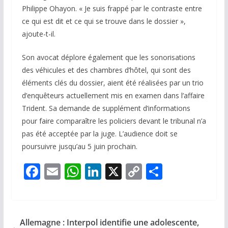
Philippe Ohayon. « Je suis frappé par le contraste entre
ce qui est dit et ce qui se trouve dans le dossier »,
ajoute-t-il.
Son avocat déplore également que les sonorisations
des véhicules et des chambres d’hôtel, qui sont des
éléments clés du dossier, aient été réalisées par un trio
d’enquêteurs actuellement mis en examen dans l’affaire
Trident. Sa demande de supplément d’informations
pour faire comparaître les policiers devant le tribunal n’a
pas été acceptée par la juge. L’audience doit se
poursuivre jusqu’au 5 juin prochain.
F
E
W
Li
X
C
P
ac
m
h
n
o
ar
e
ai
at
k
p
ta
b
l
s
e
y
g
Allemagne : Interpol identifie une adolescente,