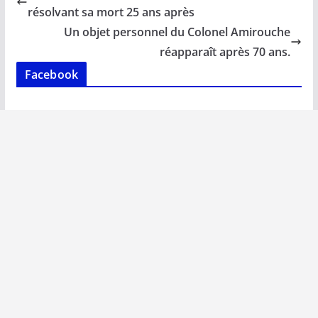
o
A
dI
Li
er
résolvant sa mort 25 ans après
o
p
n
n
Un objet personnel du Colonel Amirouche
k
p
k
réapparaît après 70 ans.
Facebook