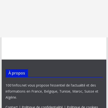
À propos
1001infos.net vous propose l’essentiel de l’actualité et des
informations en France, Belgique, Tunisie, Maroc, Suisse et
Algérie.
Contact
|
Politique de confidentialité
|
Politique de cookies