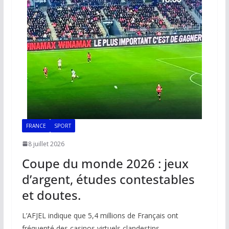
o
p
n
n
k
p
k
FRANCE
SPORT
8 juillet 2026
Coupe du monde 2026 : jeux
d’argent, études contestables
et doutes.
L’AFJEL indique que 5,4 millions de Français ont
fréquenté des casinos virtuels clandestins,