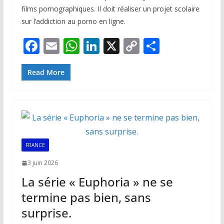
films pornographiques. Il doit réaliser un projet scolaire
sur l’addiction au porno en ligne.
F
E
W
Li
X
C
P
ac
m
h
n
o
ar
e
ai
at
k
p
ta
Read More
b
l
s
e
y
g
o
A
dI
Li
er
o
p
n
n
k
p
k
FRANCE
3 juin 2026
La série « Euphoria » ne se
termine pas bien, sans
surprise.