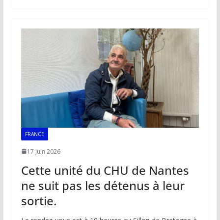
b
l
s
e
y
g
o
A
dI
Li
er
o
p
n
n
k
p
k
FRANCE
17 juin 2026
Cette unité du CHU de Nantes
ne suit pas les détenus à leur
sortie.