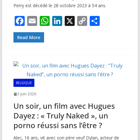
Perry est décédé le 28 octobre 2023 à 54 ans.
F
E
W
Li
X
C
P
ac
m
h
n
o
ar
e
ai
at
k
p
ta
Read More
b
l
s
e
y
g
o
A
dI
Li
er
o
p
n
n
k
p
k
BELGIQUE
3 juin 2026
Un soir, un film avec Hugues
Dayez : « Truly Naked », un
porno réussi sans l’être ?
Alec, 16 ans, vit avec son père veuf Dylan, acteur de