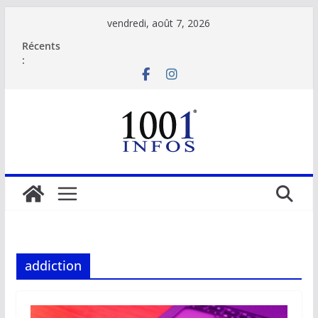
Passer
vendredi, août 7, 2026
au
Récents
contenu
:
addiction