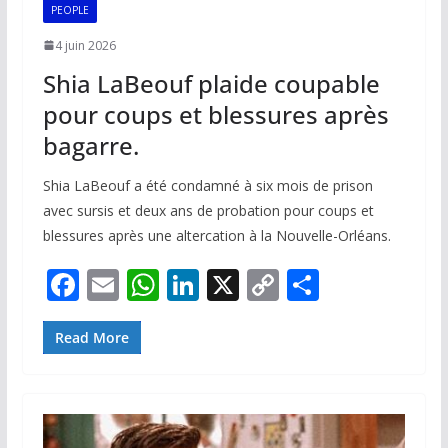
k
p
k
PEOPLE
4 juin 2026
Shia LaBeouf plaide coupable
pour coups et blessures après
bagarre.
Shia LaBeouf a été condamné à six mois de prison
avec sursis et deux ans de probation pour coups et
blessures après une altercation à la Nouvelle-Orléans.
F
E
W
Li
X
C
P
ac
m
h
n
o
ar
e
ai
at
k
p
ta
Read More
b
l
s
e
y
g
o
A
dI
Li
er
o
p
n
n