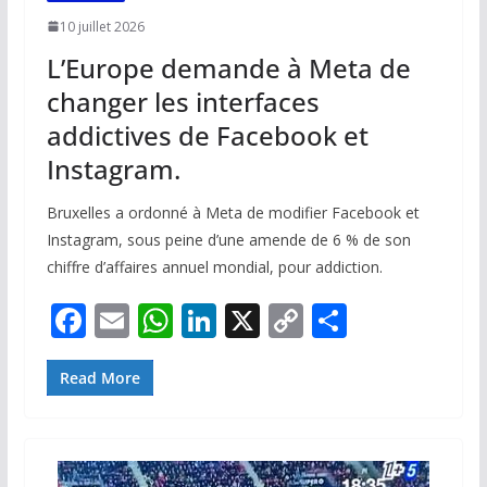
10 juillet 2026
L’Europe demande à Meta de
changer les interfaces
addictives de Facebook et
Instagram.
Bruxelles a ordonné à Meta de modifier Facebook et
Instagram, sous peine d’une amende de 6 % de son
chiffre d’affaires annuel mondial, pour addiction.
F
E
W
Li
X
C
P
ac
m
h
n
o
ar
e
ai
at
k
p
ta
Read More
b
l
s
e
y
g
o
A
dI
Li
er