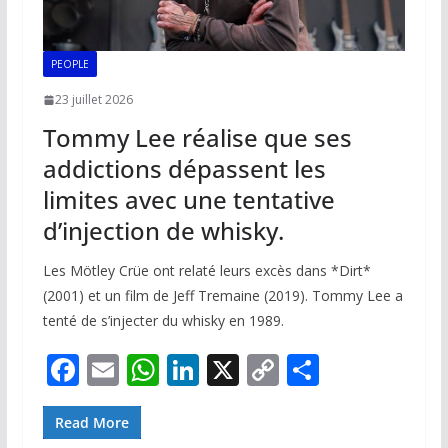
PEOPLE
23 juillet 2026
Tommy Lee réalise que ses
addictions dépassent les
limites avec une tentative
d’injection de whisky.
Les Mötley Crüe ont relaté leurs excès dans *Dirt*
(2001) et un film de Jeff Tremaine (2019). Tommy Lee a
tenté de s’injecter du whisky en 1989.
F
E
W
Li
X
C
P
ac
m
h
n
o
ar
e
ai
at
k
p
ta
Read More