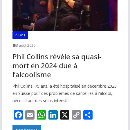
PEOPLE
3 août 2026
Phil Collins révèle sa quasi-
mort en 2024 due à
l’alcoolisme
Phil Collins, 75 ans, a été hospitalisé en décembre 2023
en Suisse pour des problèmes de santé liés à l’alcool,
nécessitant des soins intensifs.
F
E
W
Li
X
C
P
ac
m
h
n
o
ar