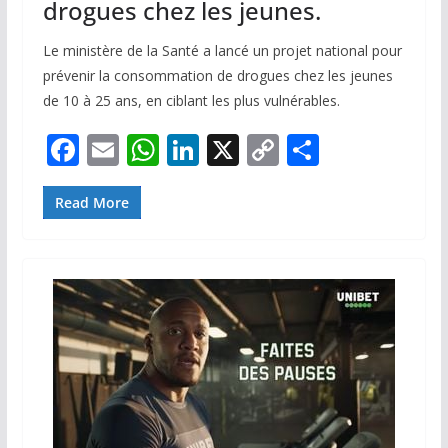
drogues chez les jeunes.
Le ministère de la Santé a lancé un projet national pour
prévenir la consommation de drogues chez les jeunes
de 10 à 25 ans, en ciblant les plus vulnérables.
F
E
W
Li
X
C
P
ac
m
h
n
o
ar
e
ai
at
k
p
ta
Read More
b
l
s
e
y
g
o
A
dI
Li
er
o
p
n
n
k
p
k