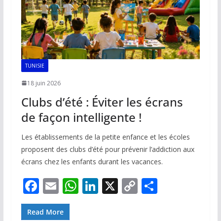
TUNISIE
18 juin 2026
Clubs d’été : Éviter les écrans
de façon intelligente !
Les établissements de la petite enfance et les écoles
proposent des clubs d’été pour prévenir l’addiction aux
écrans chez les enfants durant les vacances.
F
E
W
Li
X
C
P
ac
m
h
n
o
ar
e
ai
at
k
p
ta
Read More