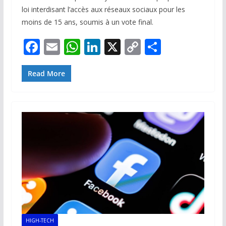
loi interdisant l’accès aux réseaux sociaux pour les
moins de 15 ans, soumis à un vote final.
F
E
W
Li
X
C
P
ac
m
h
n
o
ar
e
ai
at
k
p
ta
Read More
b
l
s
e
y
g
o
A
dI
Li
er
o
p
n
n
k
p
k
HIGH-TECH