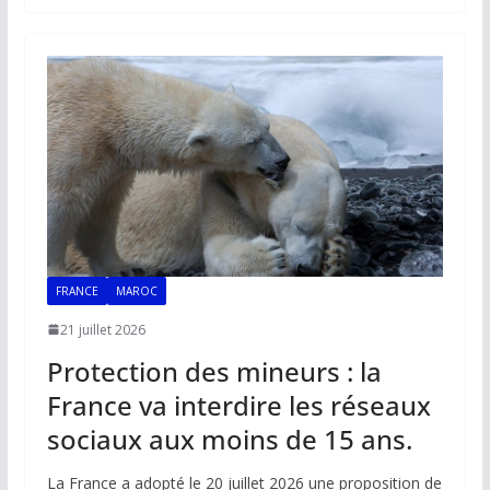
b
l
s
e
y
g
o
A
dI
Li
er
o
p
n
n
k
p
k
FRANCE
MAROC
21 juillet 2026
Protection des mineurs : la
France va interdire les réseaux
sociaux aux moins de 15 ans.
La France a adopté le 20 juillet 2026 une proposition de