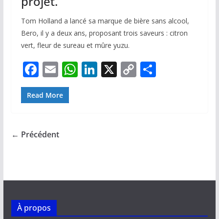
projet.
Tom Holland a lancé sa marque de bière sans alcool,
Bero, il y a deux ans, proposant trois saveurs : citron
vert, fleur de sureau et mûre yuzu.
F
E
W
Li
X
C
P
ac
m
h
n
o
ar
e
ai
at
k
p
ta
Read More
b
l
s
e
y
g
o
A
dI
Li
er
← Précédent
o
p
n
n
k
p
k
À propos