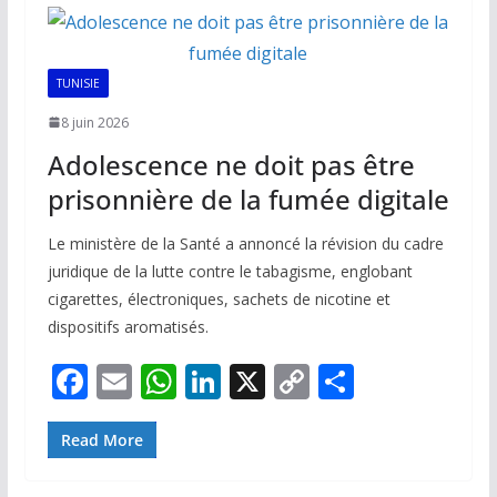
o
A
dI
Li
er
o
p
n
n
k
p
k
TUNISIE
8 juin 2026
Adolescence ne doit pas être
prisonnière de la fumée digitale
Le ministère de la Santé a annoncé la révision du cadre
juridique de la lutte contre le tabagisme, englobant
cigarettes, électroniques, sachets de nicotine et
dispositifs aromatisés.
F
E
W
Li
X
C
P
ac
m
h
n
o
ar
e
ai
at
k
p
ta
Read More
b
l
s
e
y
g