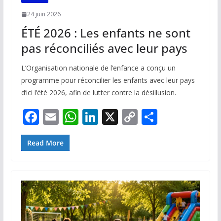
24 juin 2026
ÉTÉ 2026 : Les enfants ne sont
pas réconciliés avec leur pays
L’Organisation nationale de l’enfance a conçu un
programme pour réconcilier les enfants avec leur pays
d’ici l’été 2026, afin de lutter contre la désillusion.
F
E
W
Li
X
C
P
ac
m
h
n
o
ar
e
ai
at
k
p
ta
Read More
b
l
s
e
y
g
o
A
dI
Li
er
o
p
n
n
k
p
k