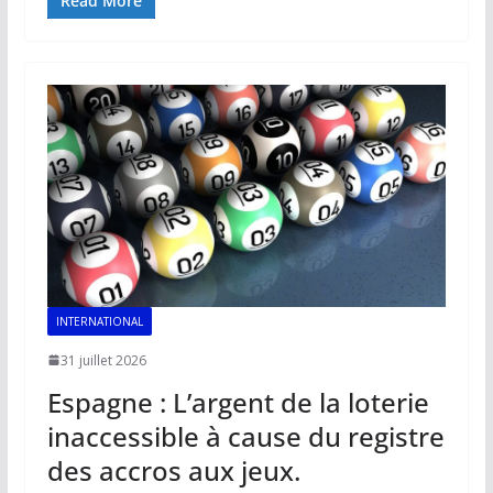
e
ai
at
k
p
ta
Read More
b
l
s
e
y
g
o
A
dI
Li
er
o
p
n
n
k
p
k
INTERNATIONAL
31 juillet 2026
Espagne : L’argent de la loterie
inaccessible à cause du registre
des accros aux jeux.