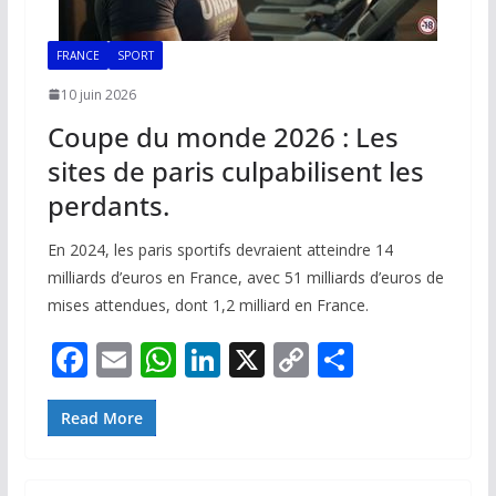
FRANCE
SPORT
10 juin 2026
Coupe du monde 2026 : Les
sites de paris culpabilisent les
perdants.
En 2024, les paris sportifs devraient atteindre 14
milliards d’euros en France, avec 51 milliards d’euros de
mises attendues, dont 1,2 milliard en France.
F
E
W
Li
X
C
P
ac
m
h
n
o
ar
e
ai
at
k
p
ta
Read More
b
l
s
e
y
g