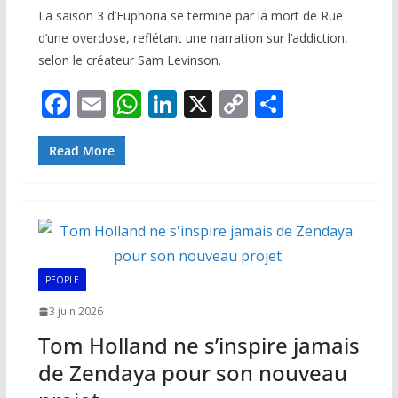
La saison 3 d’Euphoria se termine par la mort de Rue
d’une overdose, reflétant une narration sur l’addiction,
selon le créateur Sam Levinson.
F
E
W
Li
X
C
P
ac
m
h
n
o
ar
e
ai
at
k
p
ta
Read More
b
l
s
e
y
g
o
A
dI
Li
er
o
p
n
n
k
p
k
PEOPLE
3 juin 2026
Tom Holland ne s’inspire jamais
de Zendaya pour son nouveau