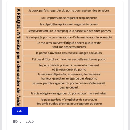
o
A
dI
Li
er
o
p
n
n
k
p
k
FRANCE
5 juin 2026