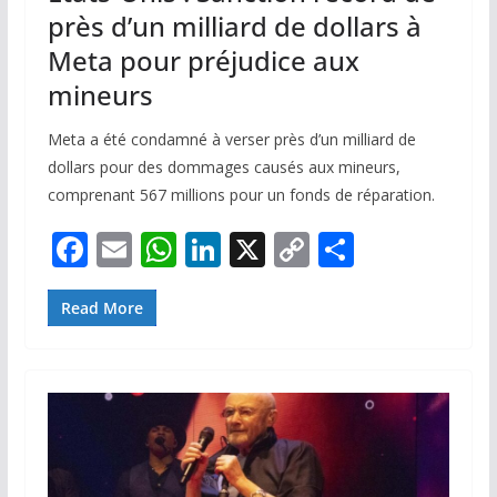
près d’un milliard de dollars à
Meta pour préjudice aux
mineurs
Meta a été condamné à verser près d’un milliard de
dollars pour des dommages causés aux mineurs,
comprenant 567 millions pour un fonds de réparation.
F
E
W
Li
X
C
P
ac
m
h
n
o
ar
e
ai
at
k
p
ta
Read More
b
l
s
e
y
g
o
A
dI
Li
er
o
p
n
n
k
p
k