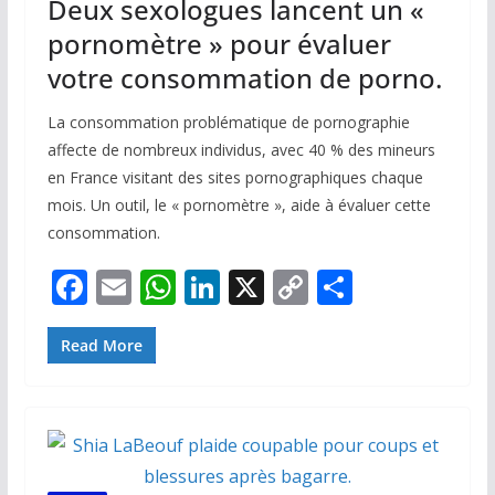
Deux sexologues lancent un «
pornomètre » pour évaluer
votre consommation de porno.
La consommation problématique de pornographie
affecte de nombreux individus, avec 40 % des mineurs
en France visitant des sites pornographiques chaque
mois. Un outil, le « pornomètre », aide à évaluer cette
consommation.
F
E
W
Li
X
C
P
ac
m
h
n
o
ar
e
ai
at
k
p
ta
Read More
b
l
s
e
y
g
o
A
dI
Li
er
o
p
n
n