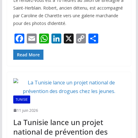
Le rendez-vous est à 10 heures au Sillon de Bretagne à
Saint-Herblain. Robert, ancien détenu, est accompagné
par Caroline de Charette vers une galerie marchande
pour des photos d’identité.
F
E
W
Li
X
C
P
ac
m
h
n
o
ar
e
ai
at
k
p
ta
Read More
b
l
s
e
y
g
o
A
dI
Li
er
o
p
n
n
k
p
k
TUNISIE
11 juin 2026
La Tunisie lance un projet
national de prévention des