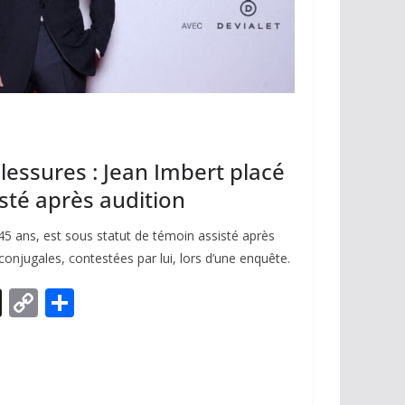
lessures : Jean Imbert placé
sté après audition
 45 ans, est sous statut de témoin assisté après
onjugales, contestées par lui, lors d’une enquête.
X
C
P
o
ar
p
ta
y
g