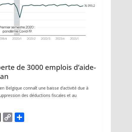
 perte de 3000 emplois d’aide-
 an
 en Belgique connaît une baisse d’activité due à
suppression des déductions fiscales et au
X
C
P
o
ar