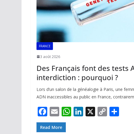
FRANCE
3 août 2026
Des Français font des tests
interdiction : pourquoi ?
Lors d’un salon de la généalogie à Paris, une femm
ADN inaccessibles au public en France, contrairem
F
E
W
Li
X
C
P
ac
m
h
n
o
ar
e
ai
at
k
p
ta
Read More