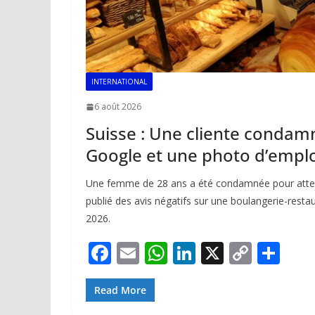
INTERNATIONAL
6 août 2026
Suisse : Une cliente condam
Google et une photo d’empl
Une femme de 28 ans a été condamnée pour atteint
publié des avis négatifs sur une boulangerie-restau
2026.
F
E
W
Li
X
C
P
ac
m
h
n
o
ar
e
ai
at
k
p
ta
Read More