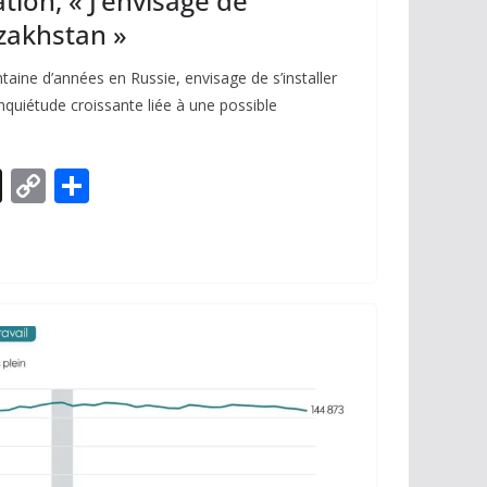
tion, « J’envisage de
azakhstan »
aine d’années en Russie, envisage de s’installer
nquiétude croissante liée à une possible
X
C
P
o
ar
p
ta
y
g
Li
er
n
k