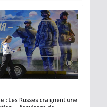
Li
er
n
k
e : Les Russes craignent une