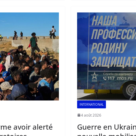
o
A
dI
o
p
n
k
p
INTERNATIONAL
4 août 2026
rme avoir alerté
Guerre en Ukrain