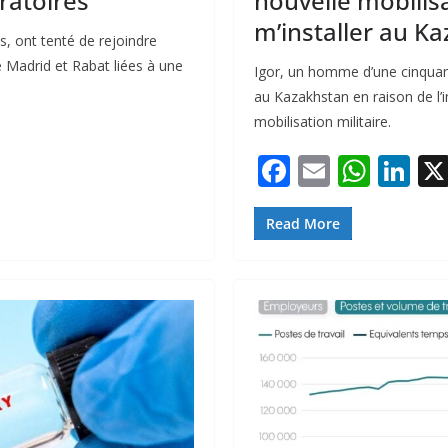
ratoires
nouvelle mobilisa
m’installer au K
, ont tenté de rejoindre
 Madrid et Rabat liées à une
Igor, un homme d’une cinquant
au Kazakhstan en raison de l’i
mobilisation militaire.
F
E
W
Li
ac
m
h
n
e
ai
at
k
Read More
b
l
s
e
o
A
dI
o
p
n
k
p