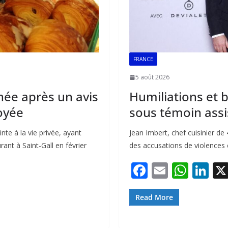
FRANCE
5 août 2026
née après un avis
Humiliations et b
oyée
sous témoin assi
e à la vie privée, ayant
Jean Imbert, chef cuisinier de
rant à Saint-Gall en février
des accusations de violences c
F
E
W
Li
ac
m
h
n
e
ai
at
k
Read More
b
l
s
e