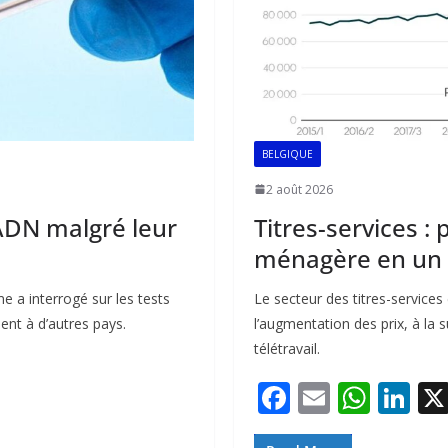
BELGIQUE
2 août 2026
 ADN malgré leur
Titres-services :
ménagère en un
e a interrogé sur les tests
Le secteur des titres-services
ent à d’autres pays.
l’augmentation des prix, à la 
télétravail.
F
E
W
Li
ac
m
h
n