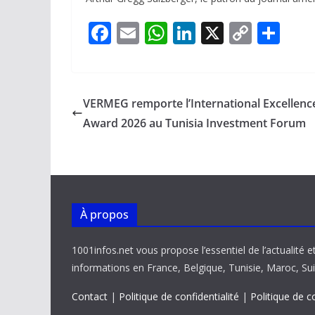
F
E
W
Li
X
C
P
ac
m
h
n
o
ar
e
ai
at
k
p
ta
b
l
s
e
y
g
VERMEG remporte l’International Excellenc
o
A
dI
Li
er
Award 2026 au Tunisia Investment Forum
o
p
n
n
k
p
k
À propos
1001infos.net vous propose l’essentiel de l’actualité e
informations en France, Belgique, Tunisie, Maroc, Sui
Contact
|
Politique de confidentialité
|
Politique de c