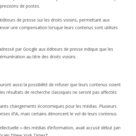
pressions de postes.
diteurs de presse sur les droits voisins, permettant aux
voir une compensation lorsque leurs contenus sont utilisés
 adressé par Google aux éditeurs de presse indique que les
munération au titre des droits voisins.
ront aussi la possibilité de refuser que leurs contenus soient
 les résultats de recherche classiques ne seront pas affectés.
ortants changements économiques pour les médias. Plusieurs
rises d’IA, mais certains dénoncent le vol de leurs contenus.
ellectuelle » des médias d’information, avait accusé début juin
éricain *New York Times*.