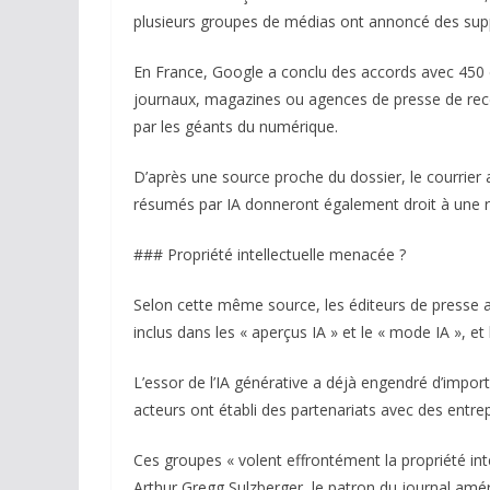
plusieurs groupes de médias ont annoncé des sup
En France, Google a conclu des accords avec 450 é
journaux, magazines ou agences de presse de rece
par les géants du numérique.
D’après une source proche du dossier, le courrier
résumés par IA donneront également droit à une ré
### Propriété intellectuelle menacée ?
Selon cette même source, les éditeurs de presse au
inclus dans les « aperçus IA » et le « mode IA », et
L’essor de l’IA générative a déjà engendré d’imp
acteurs ont établi des partenariats avec des entrep
Ces groupes « volent effrontément la propriété int
Arthur Gregg Sulzberger, le patron du journal am