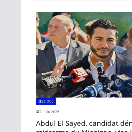
o
A
dI
Li
er
o
p
n
n
k
p
k
BELGIQUE
7 août 2026
Abdul El-Sayed, candidat d