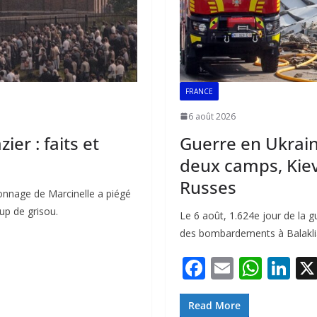
FRANCE
6 août 2026
er : faits et
Guerre en Ukrai
deux camps, Kiev 
Russes
onnage de Marcinelle a piégé
up de grisou.
Le 6 août, 1.624e jour de la 
des bombardements à Balaklia 
F
E
W
Li
ac
m
h
n
e
ai
at
k
Read More