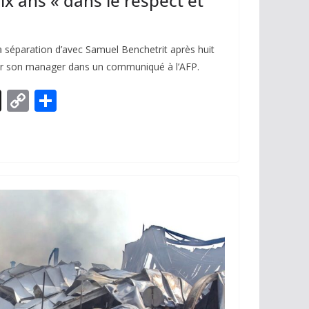
x ans « dans le respect et
 séparation d’avec Samuel Benchetrit après huit
ar son manager dans un communiqué à l’AFP.
X
C
P
o
ar
p
ta
y
g
Li
er
n
k