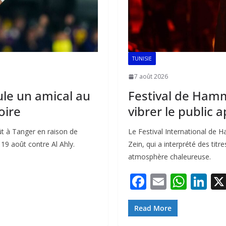
TUNISIE
7 août 2026
ule un amical au
Festival de Ham
oire
vibrer le public 
t à Tanger en raison de
Le Festival International de
 19 août contre Al Ahly.
Zein, qui a interprété des ti
atmosphère chaleureuse.
F
E
W
Li
ac
m
h
n
e
ai
at
k
Read More