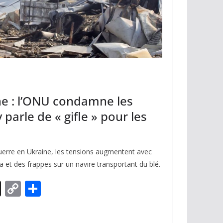
ne : l’ONU condamne les
parle de « gifle » pour les
guerre en Ukraine, les tensions augmentent avec
et des frappes sur un navire transportant du blé.
X
C
P
o
ar
p
ta