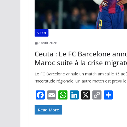
SPORT
7 août 2026
Ceuta : Le FC Barcelone ann
Maroc suite à la crise migrat
Le FC Barcelone annule un match amical le 15 aoû
l’incertitude régionale. Un autre match est prévu le
F
E
W
Li
X
C
P
ac
m
h
n
o
ar
e
ai
at
k
p
ta
Read More
b
l
s
e
y
g