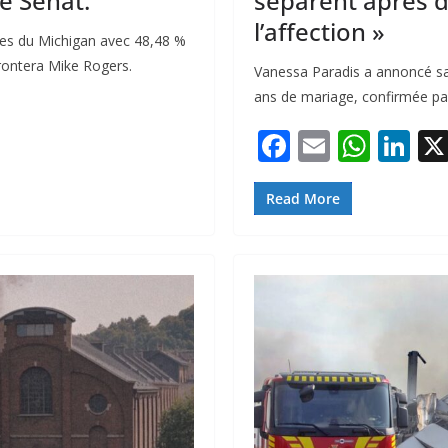
e Sénat.
séparent après di
l’affection »
tes du Michigan avec 48,48 %
rontera Mike Rogers.
Vanessa Paradis a annoncé sa
ans de mariage, confirmée p
F
E
W
Li
ac
m
h
n
e
ai
at
k
Read More
b
l
s
e
o
A
dI
o
p
n
k
p