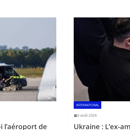
b
l
s
e
o
A
dI
o
p
n
k
p
INTERNATIONAL
6 août 2026
 l’aéroport de
Ukraine : L’ex-a