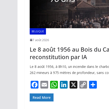
BELGIQUE
7 août 2026
Le 8 août 1956 au Bois du Cazi
reconstitution par IA
Le 8 août 1956, à 8h10, un incendie dans le charb
262 mineurs à 975 mètres de profondeur, sans co
F
E
W
Li
X
C
P
ac
m
h
n
o
ar
e
ai
at
k
p
ta
Read More
b
l
s
e
y
g