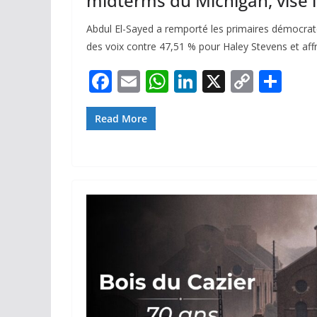
midterms du Michigan, vise l
Abdul El-Sayed a remporté les primaires démocra
des voix contre 47,51 % pour Haley Stevens et aff
F
E
W
Li
X
C
P
ac
m
h
n
o
ar
e
ai
at
k
p
ta
Read More
b
l
s
e
y
g
o
A
dI
Li
er
o
p
n
n
k
p
k