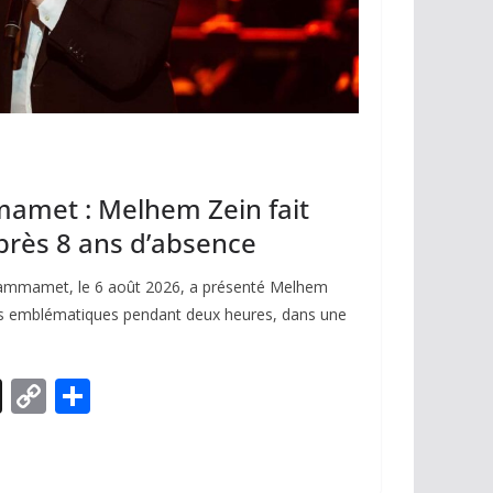
mamet : Melhem Zein fait
après 8 ans d’absence
 Hammamet, le 6 août 2026, a présenté Melhem
tres emblématiques pendant deux heures, dans une
X
C
P
o
ar
p
ta