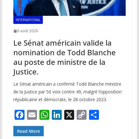
INTERNATIONAL
8 août 2026
Le Sénat américain valide la
nomination de Todd Blanche
au poste de ministre de la
Justice.
Le Sénat américain a confirmé Todd Blanche ministre
de la Justice par 50 voix contre 49, malgré l’opposition
républicaine et démocrate, le 28 octobre 2023.
F
E
W
Li
X
C
P
ac
m
h
n
o
ar
e
ai
at
k
p
ta
Read More