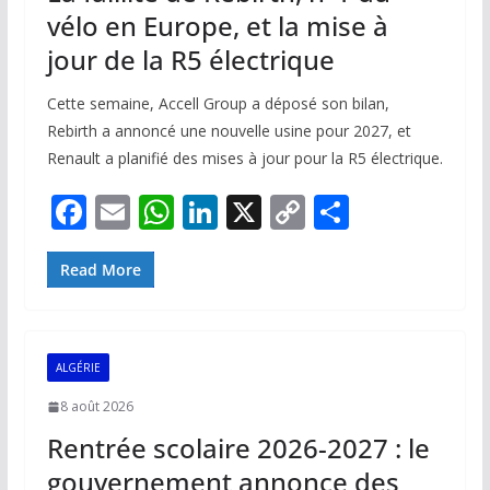
vélo en Europe, et la mise à
jour de la R5 électrique
Cette semaine, Accell Group a déposé son bilan,
Rebirth a annoncé une nouvelle usine pour 2027, et
Renault a planifié des mises à jour pour la R5 électrique.
F
E
W
Li
X
C
P
ac
m
h
n
o
ar
e
ai
at
k
p
ta
Read More
b
l
s
e
y
g
o
A
dI
Li
er
ALGÉRIE
o
p
n
n
8 août 2026
k
p
k
Rentrée scolaire 2026-2027 : le
gouvernement annonce des