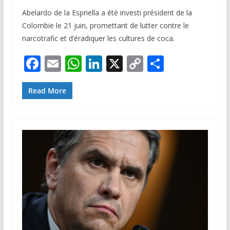
Abelardo de la Espriella a été investi président de la
Colombie le 21 juin, promettant de lutter contre le
narcotrafic et d’éradiquer les cultures de coca.
F
E
W
Li
X
C
P
ac
m
h
n
o
ar
e
ai
at
k
p
ta
Read More
b
l
s
e
y
g
o
A
dI
Li
er
o
p
n
n
k
p
k