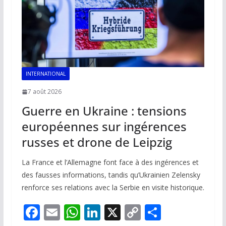
INTERNATIONAL
7 août 2026
Guerre en Ukraine : tensions
européennes sur ingérences
russes et drone de Leipzig
La France et l’Allemagne font face à des ingérences et
des fausses informations, tandis qu’Ukrainien Zelensky
renforce ses relations avec la Serbie en visite historique.
F
E
W
Li
X
C
P