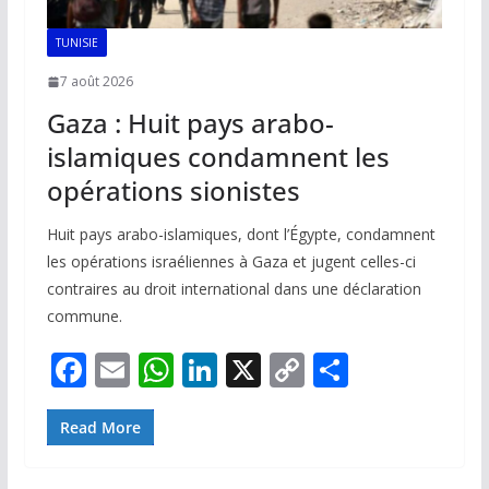
TUNISIE
7 août 2026
Gaza : Huit pays arabo-
islamiques condamnent les
opérations sionistes
Huit pays arabo-islamiques, dont l’Égypte, condamnent
les opérations israéliennes à Gaza et jugent celles-ci
contraires au droit international dans une déclaration
commune.
F
E
W
Li
X
C
P
ac
m
h
n
o
ar
e
ai
at
k
p
ta
Read More
b
l
s
e
y
g