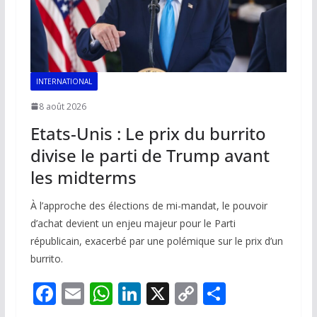
INTERNATIONAL
8 août 2026
Etats-Unis : Le prix du burrito
divise le parti de Trump avant
les midterms
À l’approche des élections de mi-mandat, le pouvoir
d’achat devient un enjeu majeur pour le Parti
républicain, exacerbé par une polémique sur le prix d’un
burrito.
F
E
W
Li
X
C
P
ac
m
h
n
o
ar