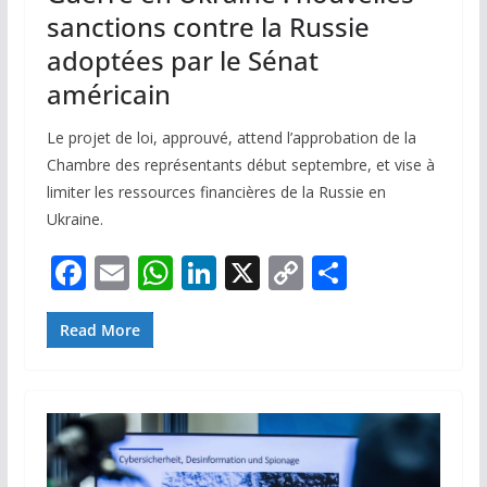
sanctions contre la Russie
adoptées par le Sénat
américain
Le projet de loi, approuvé, attend l’approbation de la
Chambre des représentants début septembre, et vise à
limiter les ressources financières de la Russie en
Ukraine.
F
E
W
Li
X
C
P
ac
m
h
n
o
ar
e
ai
at
k
p
ta
Read More
b
l
s
e
y
g
o
A
dI
Li
er
o
p
n
n
k
p
k