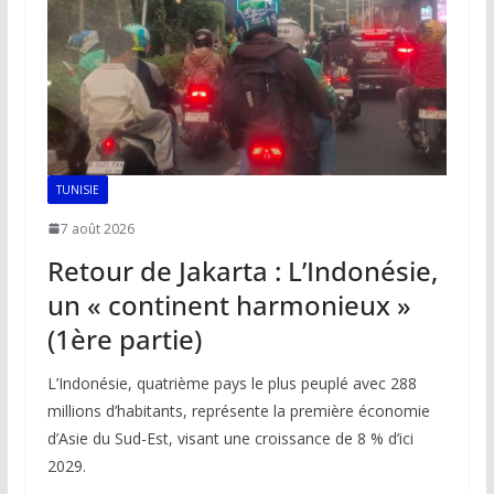
k
p
k
TUNISIE
7 août 2026
Retour de Jakarta : L’Indonésie,
un « continent harmonieux »
(1ère partie)
L’Indonésie, quatrième pays le plus peuplé avec 288
millions d’habitants, représente la première économie
d’Asie du Sud-Est, visant une croissance de 8 % d’ici
2029.