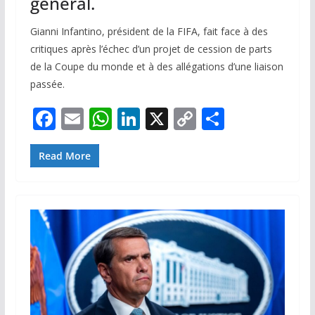
général.
Gianni Infantino, président de la FIFA, fait face à des
critiques après l’échec d’un projet de cession de parts
de la Coupe du monde et à des allégations d’une liaison
passée.
F
E
W
Li
X
C
P
ac
m
h
n
o
ar
e
ai
at
k
p
ta
Read More
b
l
s
e
y
g
o
A
dI
Li
er
o
p
n
n
k
p
k