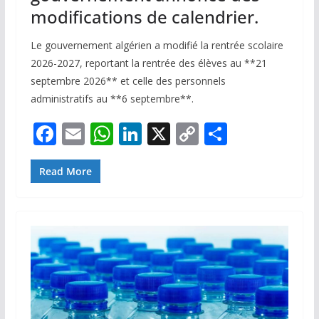
modifications de calendrier.
Le gouvernement algérien a modifié la rentrée scolaire
2026-2027, reportant la rentrée des élèves au **21
septembre 2026** et celle des personnels
administratifs au **6 septembre**.
F
E
W
Li
X
C
P
ac
m
h
n
o
ar
e
ai
at
k
p
ta
Read More
b
l
s
e
y
g
o
A
dI
Li
er
o
p
n
n
k
p
k