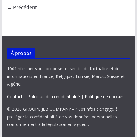
o
A
dI
Li
er
← Précédent
o
p
n
n
k
p
k
À propos
1001infos.net vous propose l’essentiel de l’actualité et des
informations en France, Belgique, Tunisie, Maroc, Suisse et
Algérie.
Contact
|
Politique de confidentialité
|
Politique de cookies
© 2026 GROUPE JLB COMPANY – 1001infos s’engage à
protéger la confidentialité de vos données personnelles,
conformément à la législation en vigueur.