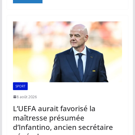
e
ai
at
k
p
ta
b
l
s
e
y
g
o
A
dI
Li
er
o
p
n
n
k
p
k
SPORT
8 août 2026
L’UEFA aurait favorisé la
maîtresse présumée
d’Infantino, ancien secrétaire