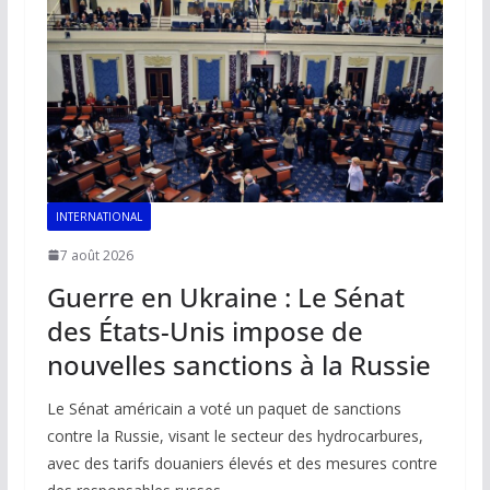
o
p
n
n
k
p
k
INTERNATIONAL
7 août 2026
Guerre en Ukraine : Le Sénat
des États-Unis impose de
nouvelles sanctions à la Russie
Le Sénat américain a voté un paquet de sanctions
contre la Russie, visant le secteur des hydrocarbures,
avec des tarifs douaniers élevés et des mesures contre