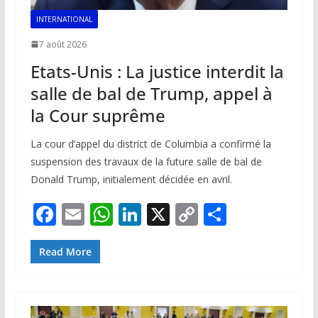
INTERNATIONAL
7 août 2026
Etats-Unis : La justice interdit la
salle de bal de Trump, appel à
la Cour suprême
La cour d’appel du district de Columbia a confirmé la
suspension des travaux de la future salle de bal de
Donald Trump, initialement décidée en avril.
F
E
W
Li
X
C
P
ac
m
h
n
o
ar
e
ai
at
k
p
ta
Read More
b
l
s
e
y
g
o
A
dI
Li
er