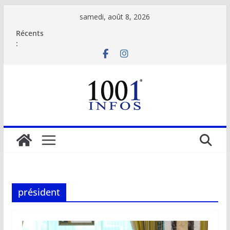
Passer
samedi, août 8, 2026
au
Récents
contenu
:
président