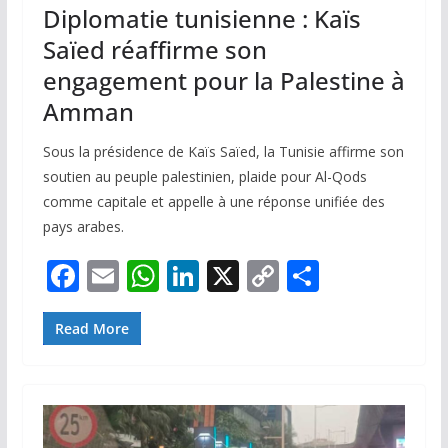
Diplomatie tunisienne : Kaïs
Saïed réaffirme son
engagement pour la Palestine à
Amman
Sous la présidence de Kaïs Saïed, la Tunisie affirme son
soutien au peuple palestinien, plaide pour Al-Qods
comme capitale et appelle à une réponse unifiée des
pays arabes.
F
E
W
Li
X
C
P
ac
m
h
n
o
ar
e
ai
at
k
p
ta
Read More
b
l
s
e
y
g
o
A
dI
Li
er
o
p
n
n