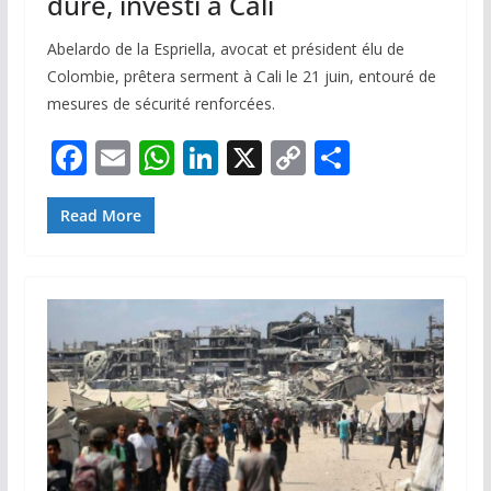
dure, investi à Cali
Abelardo de la Espriella, avocat et président élu de
Colombie, prêtera serment à Cali le 21 juin, entouré de
mesures de sécurité renforcées.
F
E
W
Li
X
C
P
ac
m
h
n
o
ar
e
ai
at
k
p
ta
Read More
b
l
s
e
y
g
o
A
dI
Li
er
o
p
n
n
k
p
k