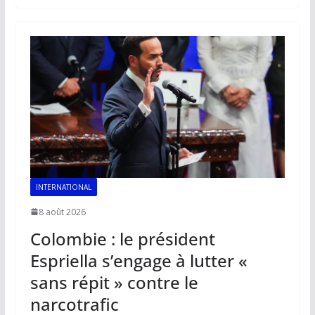
b
l
s
e
y
g
o
A
dI
Li
er
o
p
n
n
k
p
k
INTERNATIONAL
8 août 2026
Colombie : le président
Espriella s’engage à lutter «
sans répit » contre le
narcotrafic