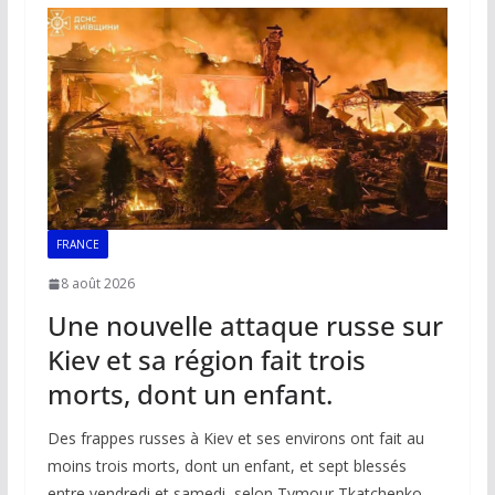
o
A
dI
Li
er
o
p
n
n
k
p
k
FRANCE
8 août 2026
Une nouvelle attaque russe sur
Kiev et sa région fait trois
morts, dont un enfant.
Des frappes russes à Kiev et ses environs ont fait au
moins trois morts, dont un enfant, et sept blessés
entre vendredi et samedi, selon Tymour Tkatchenko.