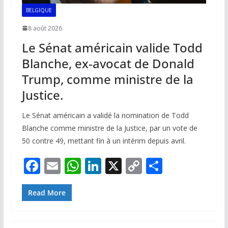
BELGIQUE
8 août 2026
Le Sénat américain valide Todd
Blanche, ex-avocat de Donald
Trump, comme ministre de la
Justice.
Le Sénat américain a validé la nomination de Todd
Blanche comme ministre de la Justice, par un vote de
50 contre 49, mettant fin à un intérim depuis avril.
F
E
W
Li
X
C
P
ac
m
h
n
o
ar
e
ai
at
k
p
ta
Read More
b
l
s
e
y
g