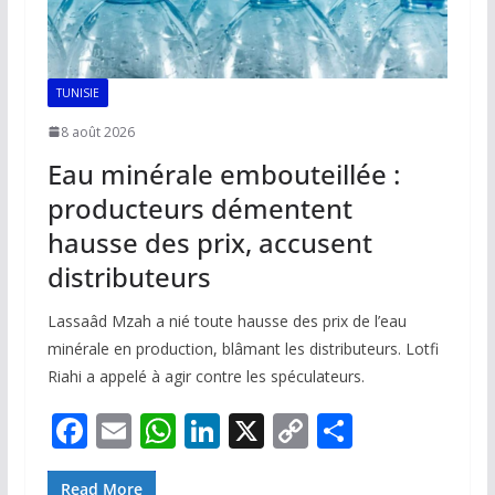
TUNISIE
8 août 2026
Eau minérale embouteillée :
producteurs démentent
hausse des prix, accusent
distributeurs
Lassaâd Mzah a nié toute hausse des prix de l’eau
minérale en production, blâmant les distributeurs. Lotfi
Riahi a appelé à agir contre les spéculateurs.
F
E
W
Li
X
C
P
ac
m
h
n
o
ar
Read More