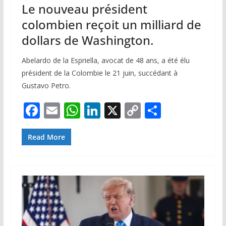
Le nouveau président
colombien reçoit un milliard de
dollars de Washington.
Abelardo de la Espriella, avocat de 48 ans, a été élu
président de la Colombie le 21 juin, succédant à
Gustavo Petro.
F
E
W
Li
X
C
P
ac
m
h
n
o
ar
e
ai
at
k
p
ta
Read More
b
l
s
e
y
g
o
A
dI
Li
er
o
p
n
n
k
p
k