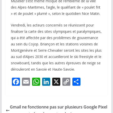
Muselier s’est même moqué de l’emblème de la ville
des Alpes-Maritimes, l’aigle, le qualifiant de « poulet frit
» et de poulet « plumé », selon le quotidien
Nice Matin
.
Vendredi, les acteurs concernés se réunissent pour
finaliser la carte des sites olympiques et paralympiques,
qui a été affectée par des problèmes de gouvernance
au sein du Cojop. Briançon et les stations voisines de
Montgenèvre et Serre-Chevalier seront les sites les plus
au sud d’Alpes 2030 et accueilleront le ski freestyle et le
snowboard, tandis que les autres épreuves de neige se
dérouleront en Savoie et Haute-Savoie.
F
E
W
Li
X
C
P
ac
m
h
n
o
ar
e
ai
at
k
p
ta
b
l
s
e
y
g
Gmail ne fonctionne pas sur plusieurs Google Pixel