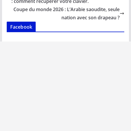
o
A
dI
Li
er
: comment récupérer votre clavier.
o
p
n
n
Coupe du monde 2026 : L’Arabie saoudite, seule
k
p
k
nation avec son drapeau ?
Facebook