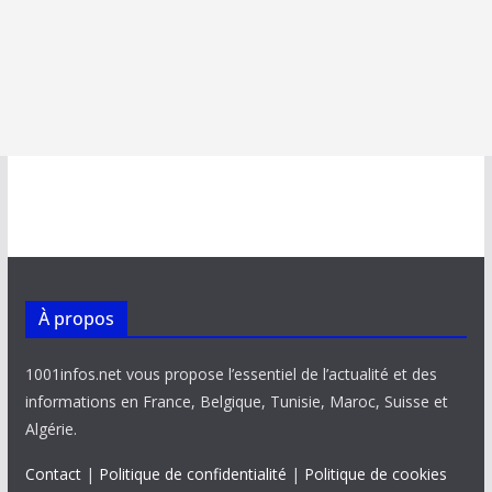
À propos
1001infos.net vous propose l’essentiel de l’actualité et des
informations en France, Belgique, Tunisie, Maroc, Suisse et
Algérie.
Contact
|
Politique de confidentialité
|
Politique de cookies