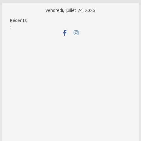
Passer
vendredi, juillet 24, 2026
au
Récents
contenu
: