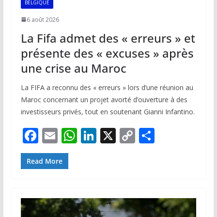
BELGIQUE
6 août 2026
La Fifa admet des « erreurs » et
présente des « excuses » après
une crise au Maroc
La FIFA a reconnu des « erreurs » lors d’une réunion au
Maroc concernant un projet avorté d’ouverture à des
investisseurs privés, tout en soutenant Gianni Infantino.
F
E
W
Li
X
C
P
ac
m
h
n
o
ar
e
ai
at
k
p
ta
Read More
b
l
s
e
y
g
o
A
dI
Li
er
o
p
n
n