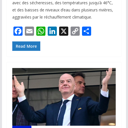
avec des sécheresses, des températures jusqu’à 46°C,
et des baisses de niveaux d’eau dans plusieurs rivières,
aggravées par le réchauffement climatique.
F
E
W
Li
X
C
P
ac
m
h
n
o
ar
e
ai
at
k
p
ta
Read More
b
l
s
e
y
g
o
A
dI
Li
er
o
p
n
n
k
p
k