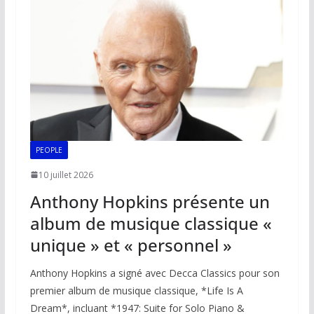
o
p
n
n
k
p
k
PEOPLE
10 juillet 2026
Anthony Hopkins présente un
album de musique classique «
unique » et « personnel »
Anthony Hopkins a signé avec Decca Classics pour son
premier album de musique classique, *Life Is A
Dream*, incluant *1947: Suite for Solo Piano &