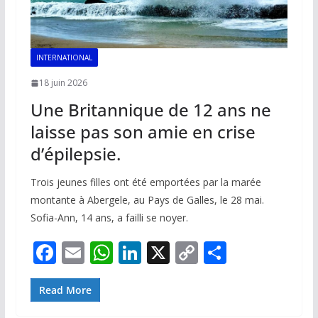
INTERNATIONAL
18 juin 2026
Une Britannique de 12 ans ne
laisse pas son amie en crise
d’épilepsie.
Trois jeunes filles ont été emportées par la marée
montante à Abergele, au Pays de Galles, le 28 mai.
Sofia-Ann, 14 ans, a failli se noyer.
F
E
W
Li
X
C
P
ac
m
h
n
o
ar
e
ai
at
k
p
ta
Read More