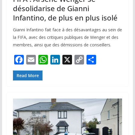
désolidarise de Gianni
Infantino, de plus en plus isolé
Gianni Infantino fait face à des désavantages au sein de
la FIFA, avec des critiques publiques de Wenger et des
membres, ainsi que des démissions de conseillers.
F
E
W
Li
X
C
P
ac
m
h
n
o
ar
e
ai
at
k
p
ta
Read More
b
l
s
e
y
g
o
A
dI
Li
er
o
p
n
n
k
p
k