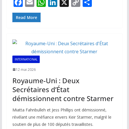
F
E
W
Li
X
C
P
ac
m
h
n
o
ar
e
ai
at
k
p
ta
Read More
b
l
s
e
y
g
o
A
dI
Li
er
o
p
n
n
k
p
k
INTERNATIONAL
12 mai 2026
Royaume-Uni : Deux
Secrétaires d’État
démissionnent contre Starmer
Miatta Fahnbulleh et Jess Phillips ont démissionné,
révélant une méfiance envers Keir Starmer, malgré le
soutien de plus de 100 députés travaillistes.