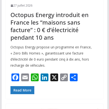
27 juillet 2026
Octopus Energy introduit en
France les “maisons sans
facture” : 0 € d’électricité
pendant 10 ans
Octopus Energy propose un programme en France,
« Zero Bills Homes », garantissant une facture
d’électricité de 0 euro pendant cinq à dix ans, hors
recharge de véhicules.
F
E
W
Li
X
C
P
ac
m
h
n
o
ar
e
ai
at
k
p
ta
Read More
b
l
s
e
y
g
o
A
dI
Li
er