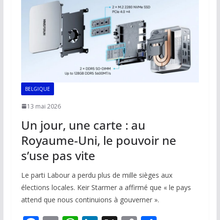
o
p
n
n
k
p
k
BELGIQUE
13 mai 2026
Un jour, une carte : au
Royaume-Uni, le pouvoir ne
s’use pas vite
Le parti Labour a perdu plus de mille sièges aux
élections locales. Keir Starmer a affirmé que « le pays
attend que nous continuions à gouverner ».