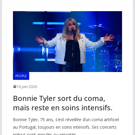
b
l
s
e
y
g
o
A
dI
Li
er
o
p
n
n
k
p
k
PEOPLE
16 juin 2026
Bonnie Tyler sort du coma,
mais reste en soins intensifs.
Bonnie Tyler, 75 ans, s’est réveillée d’un coma artificiel
au Portugal, toujours en soins intensifs. Ses concerts
prévus sont annulés ou reportés.