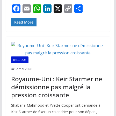
F
E
W
Li
X
C
P
ac
m
h
n
o
ar
e
ai
at
k
p
ta
Read More
b
l
s
e
y
g
o
A
dI
Li
er
o
p
n
n
k
p
k
BELGIQUE
12 mai 2026
Royaume-Uni : Keir Starmer ne
démissionne pas malgré la
pression croissante
Shabana Mahmood et Yvette Cooper ont demandé à
Keir Starmer de fixer un calendrier pour son départ,