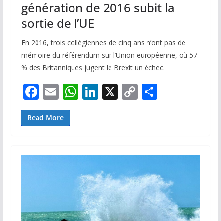
génération de 2016 subit la
sortie de l’UE
En 2016, trois collégiennes de cinq ans n’ont pas de
mémoire du référendum sur l’Union européenne, où 57
% des Britanniques jugent le Brexit un échec.
F
E
W
Li
X
C
P
ac
m
h
n
o
ar
e
ai
at
k
p
ta
Read More
b
l
s
e
y
g
o
A
dI
Li
er
o
p
n
n
k
p
k