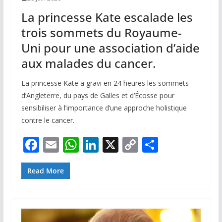
La princesse Kate escalade les
trois sommets du Royaume-
Uni pour une association d’aide
aux malades du cancer.
La princesse Kate a gravi en 24 heures les sommets
d’Angleterre, du pays de Galles et d’Écosse pour
sensibiliser à l’importance d’une approche holistique
contre le cancer.
F
E
W
Li
X
C
P
ac
m
h
n
o
ar
e
ai
at
k
p
ta
Read More
b
l
s
e
y
g
o
A
dI
Li
er