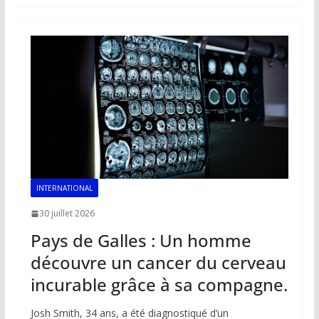
b
l
s
e
y
g
o
A
dI
Li
er
o
p
n
n
k
p
k
INTERNATIONAL
30 juillet 2026
Pays de Galles : Un homme
découvre un cancer du cerveau
incurable grâce à sa compagne.
Josh Smith, 34 ans, a été diagnostiqué d’un