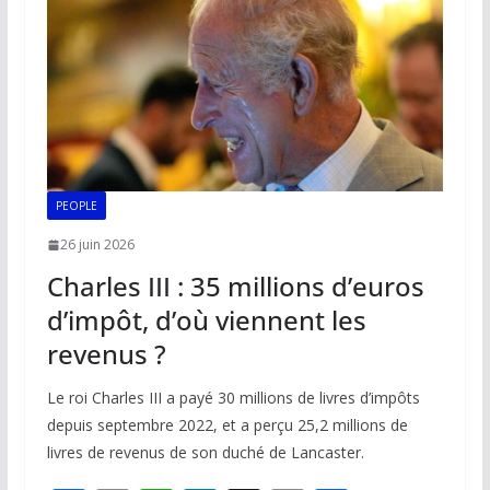
o
p
n
n
k
p
k
PEOPLE
26 juin 2026
Charles III : 35 millions d’euros
d’impôt, d’où viennent les
revenus ?
Le roi Charles III a payé 30 millions de livres d’impôts
depuis septembre 2022, et a perçu 25,2 millions de
livres de revenus de son duché de Lancaster.