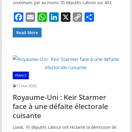
soutenues par au moins 70 députés Labour sur 403.
F
E
W
Li
X
C
P
ac
m
h
n
o
ar
e
ai
at
k
p
ta
Read More
b
l
s
e
y
g
o
A
dI
Li
er
o
p
n
n
k
p
k
FRANCE
12 mai 2026
Royaume-Uni : Keir Starmer
face à une défaite électorale
cuisante
Lundi, 70 députés Labour ont réclamé la démission de