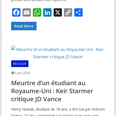
F
E
W
Li
X
C
P
ac
m
h
n
o
ar
e
ai
at
k
p
ta
Read More
b
l
s
e
y
g
o
A
dI
Li
er
o
p
n
n
k
p
k
BELGIQUE
5 juin 2026
Meurtre d’un étudiant au
Royaume-Uni : Keir Starmer
critique JD Vance
Henry Nowak, étudiant de 18 ans, a été tué par Vickrum
Digwa, 23 ans, condamné à la prison à vie avec une