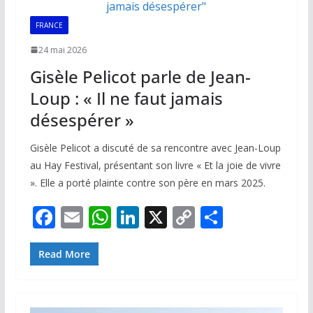
k
p
k
FRANCE
24 mai 2026
Gisèle Pelicot parle de Jean-
Loup : « Il ne faut jamais
désespérer »
Gisèle Pelicot a discuté de sa rencontre avec Jean-Loup
au Hay Festival, présentant son livre « Et la joie de vivre
». Elle a porté plainte contre son père en mars 2025.
F
E
W
Li
X
C
P
ac
m
h
n
o
ar
e
ai
at
k
p
ta
Read More
b
l
s
e
y
g
o
A
dI
Li
er