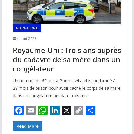
INTERNATIONAL
4 août 2026
Royaume-Uni : Trois ans auprès
du cadavre de sa mère dans un
congélateur
Un homme de 60 ans à Porthcawl a été condamné à
28 mois de prison pour avoir caché le corps de sa mère
dans un congélateur pendant trois ans.
F
E
W
Li
X
C
P
ac
m
h
n
o
ar
e
ai
at
k
p
ta
Read More