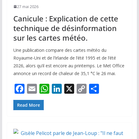
27 mai 2026
Canicule : Explication de cette
technique de désinformation
sur les cartes météo.
Une publication compare des cartes météo du
Royaume-Uni et de l’Irlande de l’été 1995 et de l’été
2026, alors qu’il est encore au printemps. Le Met Office
annonce un record de chaleur de 35,1 °C le 26 mai.
F
E
W
Li
X
C
P
ac
m
h
n
o
ar
e
ai
at
k
p
ta
Read More
b
l
s
e
y
g
o
A
dI
Li
er
o
p
n
n