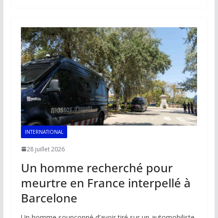
b
l
s
e
y
g
o
A
dI
Li
er
o
p
n
n
k
p
k
INTERNATIONAL
28 juillet 2026
Un homme recherché pour
meurtre en France interpellé à
Barcelone
Un homme soupçonné d’avoir tiré sur un automobiliste