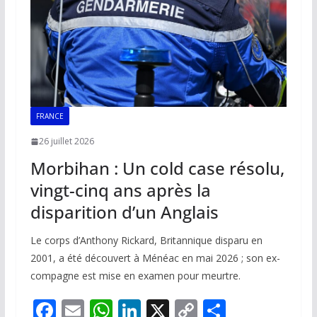
k
p
k
FRANCE
26 juillet 2026
Morbihan : Un cold case résolu,
vingt-cinq ans après la
disparition d’un Anglais
Le corps d’Anthony Rickard, Britannique disparu en
2001, a été découvert à Ménéac en mai 2026 ; son ex-
compagne est mise en examen pour meurtre.
F
E
W
Li
X
C
P