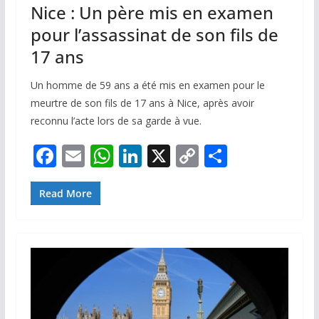
Nice : Un père mis en examen
pour l’assassinat de son fils de
17 ans
Un homme de 59 ans a été mis en examen pour le
meurtre de son fils de 17 ans à Nice, après avoir
reconnu l’acte lors de sa garde à vue.
F
E
W
Li
X
C
P
ac
m
h
n
o
ar
e
ai
at
k
p
ta
Read More
b
l
s
e
y
g
o
A
dI
Li
er
o
p
n
n
k
p
k