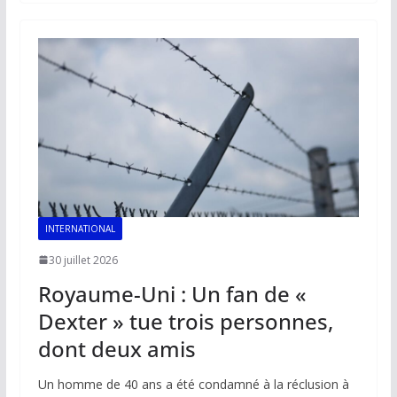
b
l
s
e
y
g
o
A
dI
Li
er
o
p
n
n
k
p
k
INTERNATIONAL
30 juillet 2026
Royaume-Uni : Un fan de «
Dexter » tue trois personnes,
dont deux amis
Un homme de 40 ans a été condamné à la réclusion à