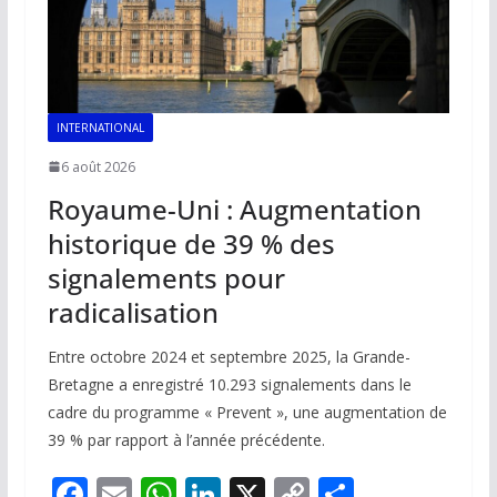
INTERNATIONAL
6 août 2026
Royaume-Uni : Augmentation
historique de 39 % des
signalements pour
radicalisation
Entre octobre 2024 et septembre 2025, la Grande-
Bretagne a enregistré 10.293 signalements dans le
cadre du programme « Prevent », une augmentation de
39 % par rapport à l’année précédente.
F
E
W
Li
X
C
P