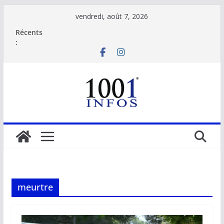
Passer
vendredi, août 7, 2026
au
Récents
contenu
:
meurtre