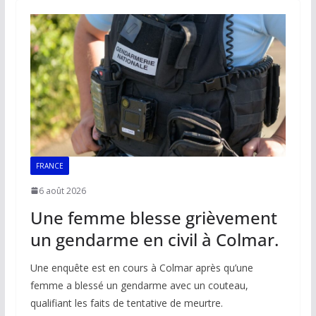
o
A
dI
Li
er
o
p
n
n
k
p
k
FRANCE
6 août 2026
Une femme blesse grièvement
un gendarme en civil à Colmar.
Une enquête est en cours à Colmar après qu’une
femme a blessé un gendarme avec un couteau,
qualifiant les faits de tentative de meurtre.