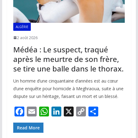
ALGÉRIE
2 août 2026
Médéa : Le suspect, traqué
après le meurtre de son frère,
se tire une balle dans le thorax.
Un homme d’une cinquantaine d’années est au cœur
d’une enquête pour homicide à Meghraoua, suite à une
dispute sur un héritage, faisant un mort et un blessé.
F
E
W
Li
X
C
P
ac
m
h
n
o
ar
e
ai
at
k
p
ta
Read More