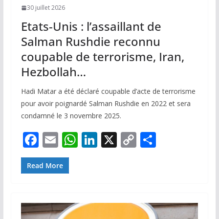
30 juillet 2026
Etats-Unis : l’assaillant de
Salman Rushdie reconnu
coupable de terrorisme, Iran,
Hezbollah…
Hadi Matar a été déclaré coupable d’acte de terrorisme
pour avoir poignardé Salman Rushdie en 2022 et sera
condamné le 3 novembre 2025.
F
E
W
Li
X
C
P
ac
m
h
n
o
ar
e
ai
at
k
p
ta
Read More
b
l
s
e
y
g
o
A
dI
Li
er
o
p
n
n