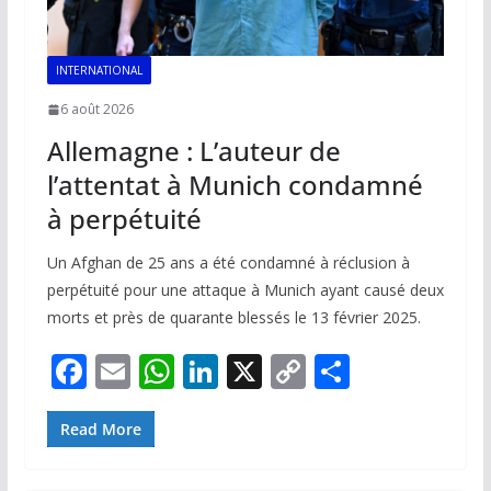
INTERNATIONAL
6 août 2026
Allemagne : L’auteur de
l’attentat à Munich condamné
à perpétuité
Un Afghan de 25 ans a été condamné à réclusion à
perpétuité pour une attaque à Munich ayant causé deux
morts et près de quarante blessés le 13 février 2025.
F
E
W
Li
X
C
P
ac
m
h
n
o
ar
e
ai
at
k
p
ta
Read More
b
l
s
e
y
g