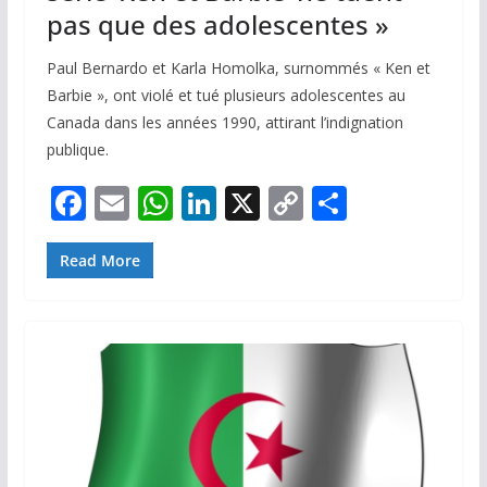
pas que des adolescentes »
Paul Bernardo et Karla Homolka, surnommés « Ken et
Barbie », ont violé et tué plusieurs adolescentes au
Canada dans les années 1990, attirant l’indignation
publique.
F
E
W
Li
X
C
P
ac
m
h
n
o
ar
e
ai
at
k
p
ta
Read More
b
l
s
e
y
g
o
A
dI
Li
er
o
p
n
n
k
p
k