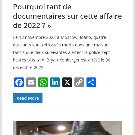
Pourquoi tant de
documentaires sur cette affaire
de 2022 ? »
Le 13 novembre 2022 à Moscow, Idaho, quatre
étudiants sont retrouvés morts dans une maison,
tandis que deux survivantes alertent la police sept
heures plus tard. Bryan Kohberger est arrêté le 30
décembre 2022.
F
E
W
Li
X
C
P
ac
m
h
n
o
ar
e
ai
at
k
p
ta
Read More
b
l
s
e
y
g
o
A
dI
Li
er
o
p
n
n