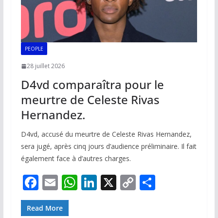
PEOPLE
28 juillet 2026
D4vd comparaîtra pour le
meurtre de Celeste Rivas
Hernandez.
D4vd, accusé du meurtre de Celeste Rivas Hernandez,
sera jugé, après cinq jours d’audience préliminaire. Il fait
également face à d’autres charges.
F
E
W
Li
X
C
P
ac
m
h
n
o
ar
e
ai
at
k
p
ta
Read More