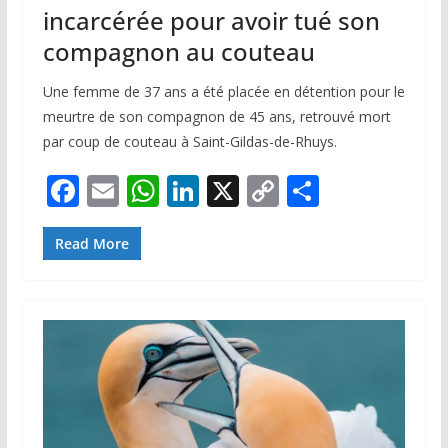
incarcérée pour avoir tué son
compagnon au couteau
Une femme de 37 ans a été placée en détention pour le
meurtre de son compagnon de 45 ans, retrouvé mort
par coup de couteau à Saint-Gildas-de-Rhuys.
F
E
W
Li
X
C
P
ac
m
h
n
o
ar
e
ai
at
k
p
ta
Read More
b
l
s
e
y
g
o
A
dI
Li
er
o
p
n
n
k
p
k