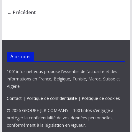
b
l
s
e
y
g
o
A
dI
Li
er
← Précédent
o
p
n
n
k
p
k
À propos
1001infos.net vous propose l’essentiel de l’actualité et des
informations en France, Belgique, Tunisie, Maroc, Suisse et
Algérie.
Contact
|
Politique de confidentialité
|
Politique de cookies
© 2026 GROUPE JLB COMPANY – 1001infos s’engage à
protéger la confidentialité de vos données personnelles,
conformément à la législation en vigueur.