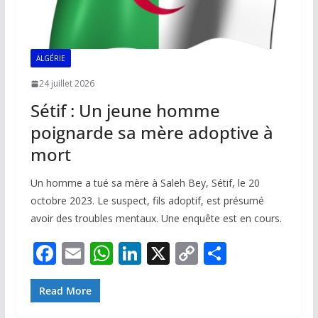
ALGÉRIE
24 juillet 2026
Sétif : Un jeune homme
poignarde sa mère adoptive à
mort
Un homme a tué sa mère à Saleh Bey, Sétif, le 20
octobre 2023. Le suspect, fils adoptif, est présumé
avoir des troubles mentaux. Une enquête est en cours.
F
E
W
Li
X
C
P
ac
m
h
n
o
ar
e
ai
at
k
p
ta
Read More