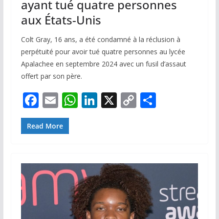
ayant tué quatre personnes
aux États-Unis
Colt Gray, 16 ans, a été condamné à la réclusion à
perpétuité pour avoir tué quatre personnes au lycée
Apalachee en septembre 2024 avec un fusil d’assaut
offert par son père.
F
E
W
Li
X
C
P
ac
m
h
n
o
ar
e
ai
at
k
p
ta
Read More
b
l
s
e
y
g
o
A
dI
Li
er
o
p
n
n
k
p
k