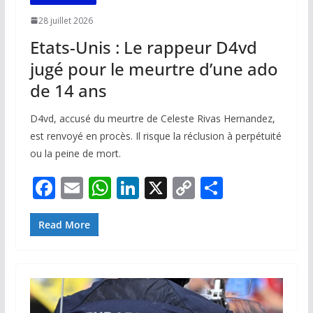
28 juillet 2026
Etats-Unis : Le rappeur D4vd
jugé pour le meurtre d’une ado
de 14 ans
D4vd, accusé du meurtre de Celeste Rivas Hernandez,
est renvoyé en procès. Il risque la réclusion à perpétuité
ou la peine de mort.
F
E
W
Li
X
C
P
ac
m
h
n
o
ar
e
ai
at
k
p
ta
Read More
b
l
s
e
y
g
o
A
dI
Li
er
o
p
n
n