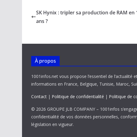
e
ai
at
k
p
ta
b
l
s
e
y
g
SK Hynix : tripler sa production de RAM en 
o
A
dI
Li
er
ans ?
o
p
n
n
k
p
k
À propos
1001infos.net vous propose l’essentiel de l’actualité e
informations en France, Belgique, Tunisie, Maroc, Sui
Contact
|
Politique de confidentialité
|
Politique de c
© 2026 GROUPE JLB COMPANY – 1001infos s’engage 
confidentialité de vos données personnelles, confor
législation en vigueur.