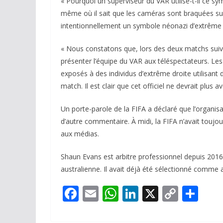
« Pourquoi un superviseur du VAR utilise-t-il ce 
même où il sait que les caméras sont braquées sur lu
intentionnellement un symbole néonazi d’extrême 
« Nous constatons que, lors des deux matchs suiva
présenter l’équipe du VAR aux téléspectateurs. Le
exposés à des individus d’extrême droite utilisant 
match. Il est clair que cet officiel ne devrait plu
Un porte-parole de la FIFA a déclaré que l’organisa
d’autre commentaire. À midi, la FIFA n’avait toujou
aux médias.
Shaun Evans est arbitre professionnel depuis 2016 
australienne. Il avait déjà été sélectionné comme 
F
E
W
Li
X
C
P
ac
m
h
n
o
ar