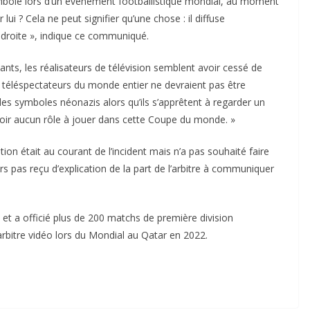
symbole lors d’un événement footballistique mondial, au moment
i ? Cela ne peut signifier qu’une chose : il diffuse
droite », indique ce communiqué.
nts, les réalisateurs de télévision semblent avoir cessé de
s téléspectateurs du monde entier ne devraient pas être
des symboles néonazis alors qu’ils s’apprêtent à regarder un
s avoir aucun rôle à jouer dans cette Coupe du monde. »
tion était au courant de l’incident mais n’a pas souhaité faire
rs pas reçu d’explication de la part de l’arbitre à communiquer
et a officié plus de 200 matchs de première division
arbitre vidéo lors du Mondial au Qatar en 2022.