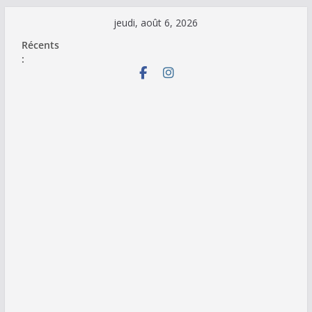
Passer
jeudi, août 6, 2026
au
Récents
contenu
: