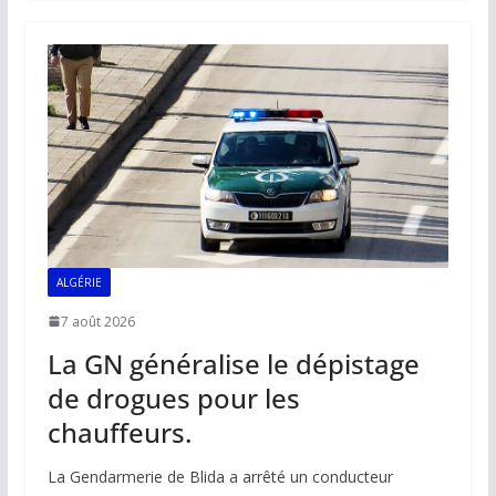
b
l
s
e
y
g
o
A
dI
Li
er
o
p
n
n
k
p
k
ALGÉRIE
7 août 2026
La GN généralise le dépistage
de drogues pour les
chauffeurs.
La Gendarmerie de Blida a arrêté un conducteur