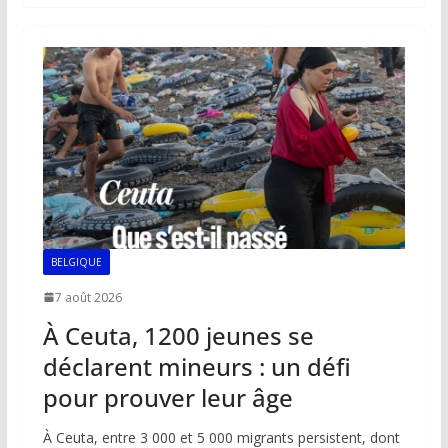
b
l
s
e
y
g
o
A
dI
Li
er
o
p
n
n
k
p
k
BELGIQUE
7 août 2026
À Ceuta, 1200 jeunes se
déclarent mineurs : un défi
pour prouver leur âge
À Ceuta, entre 3 000 et 5 000 migrants persistent, dont