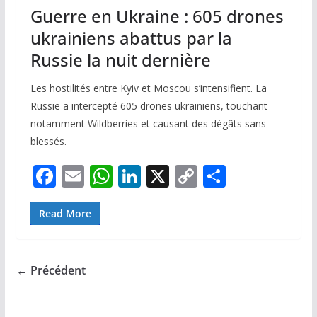
Guerre en Ukraine : 605 drones
ukrainiens abattus par la
Russie la nuit dernière
Les hostilités entre Kyiv et Moscou s’intensifient. La
Russie a intercepté 605 drones ukrainiens, touchant
notamment Wildberries et causant des dégâts sans
blessés.
F
E
W
Li
X
C
P
ac
m
h
n
o
ar
e
ai
at
k
p
ta
Read More
b
l
s
e
y
g
o
A
dI
Li
er
← Précédent
o
p
n
n
k
p
k