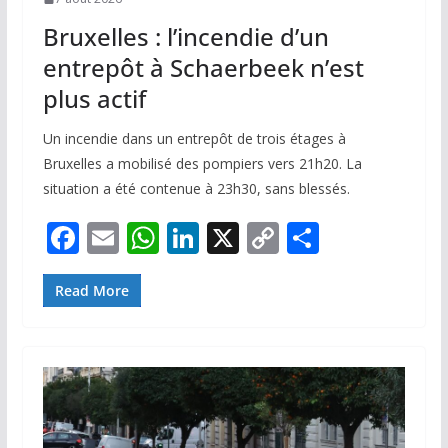
Bruxelles : l’incendie d’un
entrepôt à Schaerbeek n’est
plus actif
Un incendie dans un entrepôt de trois étages à
Bruxelles a mobilisé des pompiers vers 21h20. La
situation a été contenue à 23h30, sans blessés.
F
E
W
Li
X
C
P
ac
m
h
n
o
ar
e
ai
at
k
p
ta
Read More
b
l
s
e
y
g
o
A
dI
Li
er
o
p
n
n
k
p
k