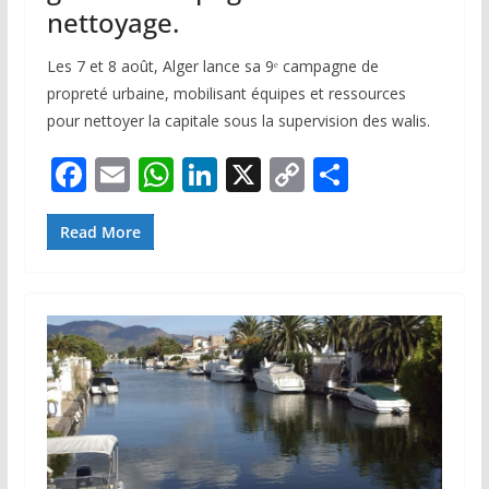
nettoyage.
Les 7 et 8 août, Alger lance sa 9ᵉ campagne de
propreté urbaine, mobilisant équipes et ressources
pour nettoyer la capitale sous la supervision des walis.
F
E
W
Li
X
C
P
ac
m
h
n
o
ar
e
ai
at
k
p
ta
Read More
b
l
s
e
y
g
o
A
dI
Li
er
o
p
n
n
k
p
k