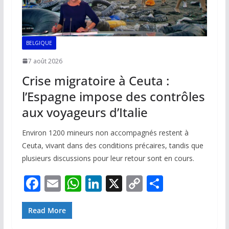
BELGIQUE
7 août 2026
Crise migratoire à Ceuta :
l’Espagne impose des contrôles
aux voyageurs d’Italie
Environ 1200 mineurs non accompagnés restent à
Ceuta, vivant dans des conditions précaires, tandis que
plusieurs discussions pour leur retour sont en cours.
F
E
W
Li
X
C
P
ac
m
h
n
o
ar
e
ai
at
k
p
ta
Read More