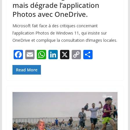
mais dégrade l’application
Photos avec OneDrive.
Microsoft fait face à des critiques concernant
l’application Photos de Windows 11, qui insiste sur
OneDrive et complique la consultation d’images locales.
F
E
W
Li
X
C
P
ac
m
h
n
o
ar
e
ai
at
k
p
ta
Read More
b
l
s
e
y
g
o
A
dI
Li
er
o
p
n
n
k
p
k