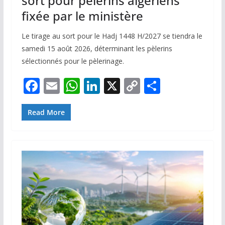
sort pour pèlerins algériens
fixée par le ministère
Le tirage au sort pour le Hadj 1448 H/2027 se tiendra le
samedi 15 août 2026, déterminant les pèlerins
sélectionnés pour le pèlerinage.
F
E
W
Li
X
C
P
ac
m
h
n
o
ar
e
ai
at
k
p
ta
Read More
b
l
s
e
y
g
o
A
dI
Li
er
o
p
n
n
k
p
k