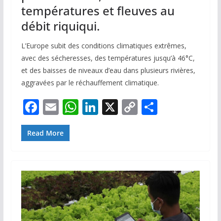
températures et fleuves au
débit riquiqui.
L’Europe subit des conditions climatiques extrêmes,
avec des sécheresses, des températures jusqu’à 46°C,
et des baisses de niveaux d’eau dans plusieurs rivières,
aggravées par le réchauffement climatique.
F
E
W
Li
X
C
P
ac
m
h
n
o
ar
e
ai
at
k
p
ta
Read More
b
l
s
e
y
g
o
A
dI
Li
er
o
p
n
n
k
p
k