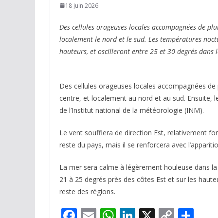
18 juin 2026
Des cellules orageuses locales accompagnées de pluie
localement le nord et le sud. Les températures noctu
hauteurs, et oscilleront entre 25 et 30 degrés dans l
Des cellules orageuses locales accompagnées de pl
centre, et localement au nord et au sud. Ensuite,
de l’Institut national de la météorologie (INM).
Le vent soufflera de direction Est, relativement fo
reste du pays, mais il se renforcera avec l’apparit
La mer sera calme à légèrement houleuse dans la 
21 à 25 degrés près des côtes Est et sur les hauteu
reste des régions.
F
E
W
Li
X
C
P