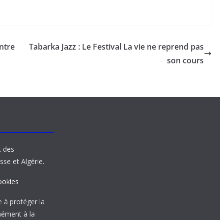
ntre
Tabarka Jazz : Le Festival La vie ne reprend pas
son cours
t des
sse et Algérie.
ookies
à protéger la
mément à la