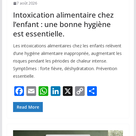
7 août 2026
Intoxication alimentaire chez
l’enfant : une bonne hygiène
est essentielle.
Les intoxications alimentaires chez les enfants relèvent
d’une hygiène alimentaire inappropriée, augmentant les
risques pendant les périodes de chaleur intense.
Symptômes : forte fièvre, déshydratation. Prévention
essentielle.
F
E
W
Li
X
C
P
ac
m
h
n
o
ar
e
ai
at
k
p
ta
Read More
b
l
s
e
y
g
o
A
dI
Li
er