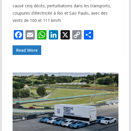
causé cinq décès, perturbations dans les transports,
coupures d’électricité à Rio et Sao Paulo, avec des
vents de 100 et 111 km/h.
F
E
W
Li
X
C
P
ac
m
h
n
o
ar
e
ai
at
k
p
ta
Read More
b
l
s
e
y
g
o
A
dI
Li
er
o
p
n
n
k
p
k