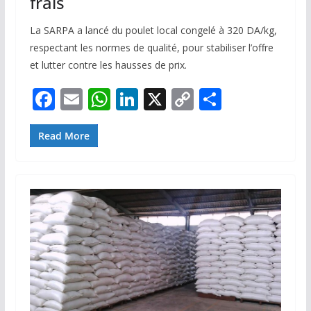
frais
La SARPA a lancé du poulet local congelé à 320 DA/kg,
respectant les normes de qualité, pour stabiliser l’offre
et lutter contre les hausses de prix.
F
E
W
Li
X
C
P
ac
m
h
n
o
ar
e
ai
at
k
p
ta
Read More
b
l
s
e
y
g
o
A
dI
Li
er
o
p
n
n
k
p
k