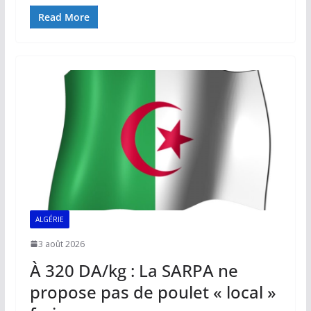
ac
m
h
n
o
ar
e
ai
at
k
p
ta
Read More
b
l
s
e
y
g
o
A
dI
Li
er
o
p
n
n
k
p
k
ALGÉRIE
3 août 2026
À 320 DA/kg : La SARPA ne
propose pas de poulet « local »