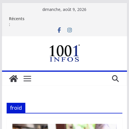
Passer
dimanche, août 9, 2026
au
Récents
contenu
:
froid