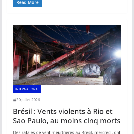
e
ai
at
k
p
ta
Read More
b
l
s
e
y
g
o
A
dI
Li
er
o
p
n
n
k
p
k
INTERNATIONAL
30 juillet 2026
Brésil : Vents violents à Rio et
Sao Paulo, au moins cinq morts
Des rafales de vent meurtrières au Brésil, mercredi, ont