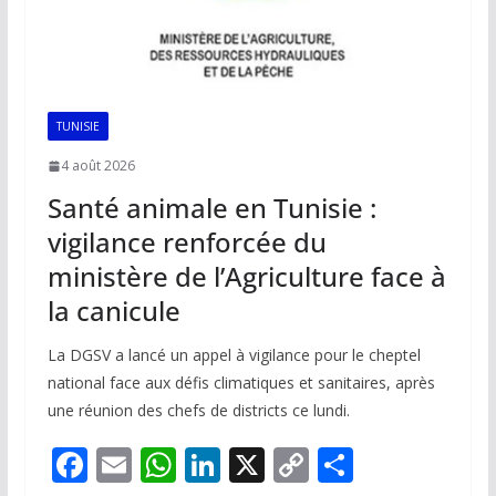
TUNISIE
4 août 2026
Santé animale en Tunisie :
vigilance renforcée du
ministère de l’Agriculture face à
la canicule
La DGSV a lancé un appel à vigilance pour le cheptel
national face aux défis climatiques et sanitaires, après
une réunion des chefs de districts ce lundi.
F
E
W
Li
X
C
P