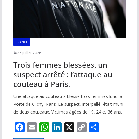
FRANCE
27 juillet 2026
Trois femmes blessées, un
suspect arrêté : l’attaque au
couteau à Paris.
Une attaque au couteau a blessé trois femmes lundi à
Porte de Clichy, Paris. Le suspect, interpellé, était muni
de deux couteaux. Victimes âgées de 19, 24 et 36 ans.
F
E
W
Li
X
C
P
ac
m
h
n
o
ar