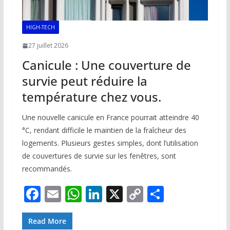
HIGH-TECH
27 juillet 2026
Canicule : Une couverture de
survie peut réduire la
température chez vous.
Une nouvelle canicule en France pourrait atteindre 40
°C, rendant difficile le maintien de la fraîcheur des
logements. Plusieurs gestes simples, dont l’utilisation
de couvertures de survie sur les fenêtres, sont
recommandés.
F
E
W
Li
X
C
P
ac
m
h
n
o
ar
e
ai
at
k
p
ta
Read More