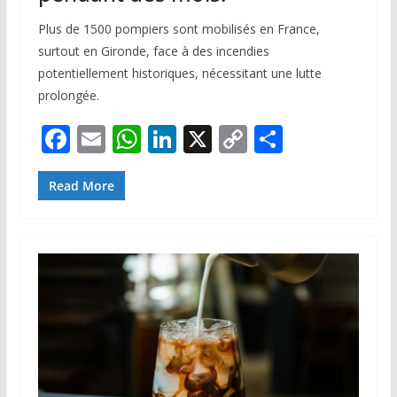
Plus de 1500 pompiers sont mobilisés en France,
surtout en Gironde, face à des incendies
potentiellement historiques, nécessitant une lutte
prolongée.
F
E
W
Li
X
C
P
ac
m
h
n
o
ar
e
ai
at
k
p
ta
Read More
b
l
s
e
y
g
o
A
dI
Li
er
o
p
n
n
k
p
k