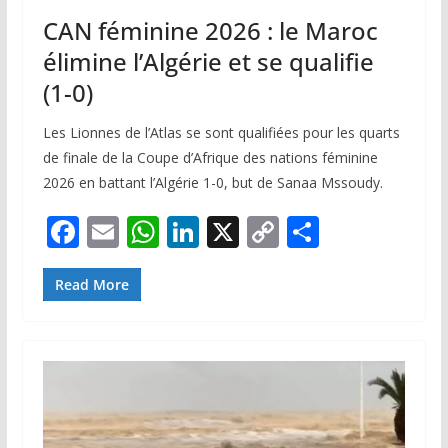
CAN féminine 2026 : le Maroc
élimine l’Algérie et se qualifie
(1-0)
Les Lionnes de l’Atlas se sont qualifiées pour les quarts
de finale de la Coupe d’Afrique des nations féminine
2026 en battant l’Algérie 1-0, but de Sanaa Mssoudy.
F
E
W
Li
X
C
P
ac
m
h
n
o
ar
e
ai
at
k
p
ta
Read More
b
l
s
e
y
g
o
A
dI
Li
er
o
p
n
n
k
p
k