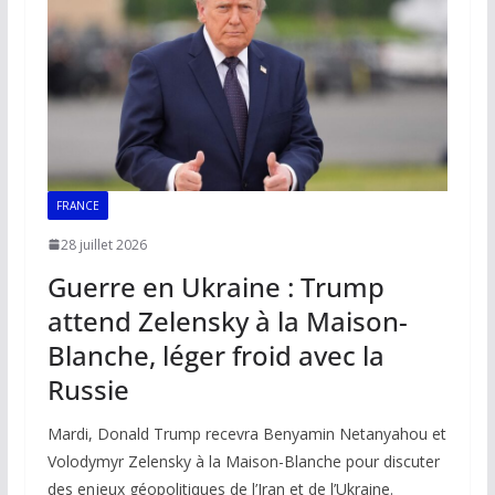
o
p
n
n
k
p
k
FRANCE
28 juillet 2026
Guerre en Ukraine : Trump
attend Zelensky à la Maison-
Blanche, léger froid avec la
Russie
Mardi, Donald Trump recevra Benyamin Netanyahou et
Volodymyr Zelensky à la Maison-Blanche pour discuter
des enjeux géopolitiques de l’Iran et de l’Ukraine.