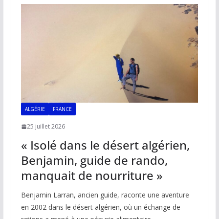
o
A
dI
Li
er
o
p
n
n
k
p
k
ALGÉRIE
FRANCE
25 juillet 2026
« Isolé dans le désert algérien,
Benjamin, guide de rando,
manquait de nourriture »
Benjamin Larran, ancien guide, raconte une aventure
en 2002 dans le désert algérien, où un échange de