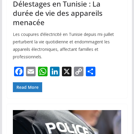
Délestages en Tunisie : La
durée de vie des appareils
menacée
Les coupures d’électricité en Tunisie depuis mi-juillet
perturbent la vie quotidienne et endommagent les
appareils électroniques, affectant familles et
professionnels.
F
E
W
Li
X
C
P
ac
m
h
n
o
ar
e
ai
at
k
p
ta
Read More
b
l
s
e
y
g
o
A
dI
Li
er
o
p
n
n
k
p
k