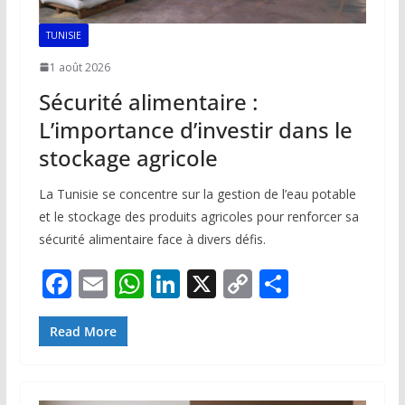
TUNISIE
1 août 2026
Sécurité alimentaire :
L’importance d’investir dans le
stockage agricole
La Tunisie se concentre sur la gestion de l’eau potable
et le stockage des produits agricoles pour renforcer sa
sécurité alimentaire face à divers défis.
F
E
W
Li
X
C
P
ac
m
h
n
o
ar
e
ai
at
k
p
ta
Read More
b
l
s
e
y
g
o
A
dI
Li
er