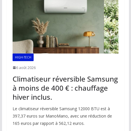
o
p
n
n
k
p
k
HIGH-TECH
6 août 2026
Climatiseur réversible Samsung
à moins de 400 € : chauffage
hiver inclus.
Le climatiseur réversible Samsung 12000 BTU est à
397,37 euros sur ManoMano, avec une réduction de
165 euros par rapport à 562,12 euros.