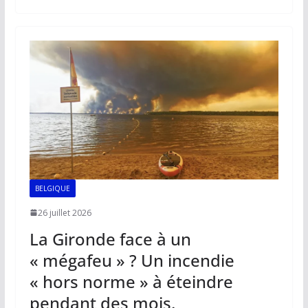
b
l
s
e
y
g
o
A
dI
Li
er
o
p
n
n
k
p
k
BELGIQUE
26 juillet 2026
La Gironde face à un
« mégafeu » ? Un incendie
« hors norme » à éteindre
pendant des mois.