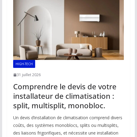
o
p
n
n
k
p
k
HIGH-TECH
31 juillet 2026
Comprendre le devis de votre
installateur de climatisation :
split, multisplit, monobloc.
Un devis d’installation de climatisation comprend divers
coûts, des systèmes monoblocs, splits ou multisplits,
des liaisons frigorifiques, et nécessite une installation