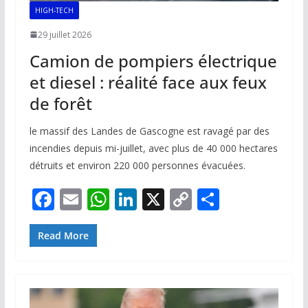
HIGH-TECH
29 juillet 2026
Camion de pompiers électrique
et diesel : réalité face aux feux
de forêt
le massif des Landes de Gascogne est ravagé par des
incendies depuis mi-juillet, avec plus de 40 000 hectares
détruits et environ 220 000 personnes évacuées.
F
E
W
Li
X
C
P
ac
m
h
n
o
ar
e
ai
at
k
p
ta
Read More
b
l
s
e
y
g
o
A
dI
Li
er