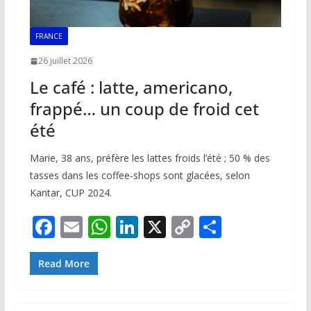
FRANCE
26 juillet 2026
Le café : latte, americano,
frappé… un coup de froid cet
été
Marie, 38 ans, préfère les lattes froids l’été ; 50 % des
tasses dans les coffee-shops sont glacées, selon
Kantar, CUP 2024.
F
E
W
Li
X
C
P
ac
m
h
n
o
ar
e
ai
at
k
p
ta
Read More
b
l
s
e
y
g