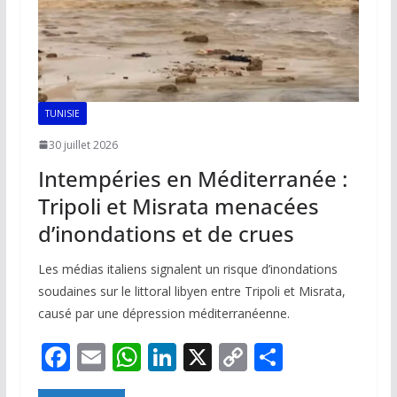
TUNISIE
30 juillet 2026
Intempéries en Méditerranée :
Tripoli et Misrata menacées
d’inondations et de crues
Les médias italiens signalent un risque d’inondations
soudaines sur le littoral libyen entre Tripoli et Misrata,
causé par une dépression méditerranéenne.
F
E
W
Li
X
C
P
ac
m
h
n
o
ar