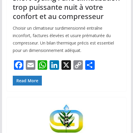
trop puissante nuit à votre
confort et au compresseur
Choisir un climatiseur surdimensionné entraîne
inconfort, factures élevées et usure prématurée du
compresseur. Un bilan thermique précis est essentiel
pour un dimensionnement adéquat.
F
E
W
Li
X
C
P
ac
m
h
n
o
ar
e
ai
at
k
p
ta
Read More
b
l
s
e
y
g
o
A
dI
Li
er
o
p
n
n
k
p
k