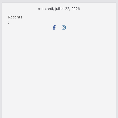
Passer
mercredi, juillet 22, 2026
au
Récents
contenu
: