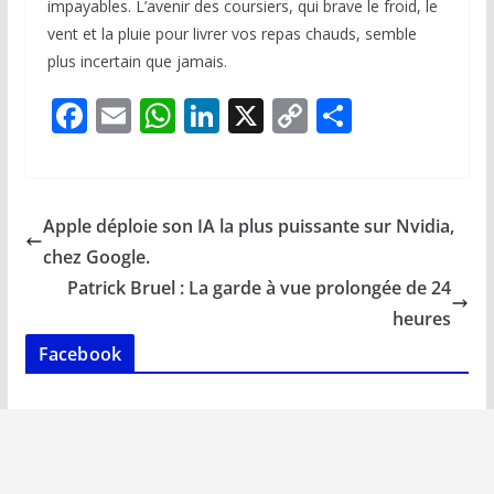
impayables. L’avenir des coursiers, qui brave le froid, le
vent et la pluie pour livrer vos repas chauds, semble
plus incertain que jamais.
F
E
W
Li
X
C
P
ac
m
h
n
o
ar
e
ai
at
k
p
ta
b
l
s
e
y
g
Apple déploie son IA la plus puissante sur Nvidia,
o
A
dI
Li
er
chez Google.
o
p
n
n
Patrick Bruel : La garde à vue prolongée de 24
k
p
k
heures
Facebook