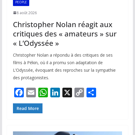
PEOPLE
8 août 2026
Christopher Nolan réagit aux
critiques des « amateurs » sur
« L’Odyssée »
Christopher Nolan a répondu à des critiques de ses
films à Pékin, où il a promu son adaptation de
L’Odyssée, évoquant des reproches sur la sympathie
des protagonistes.
F
E
W
Li
X
C
P
ac
m
h
n
o
ar
e
ai
at
k
p
ta
Read More
b
l
s
e
y
g
o
A
dI
Li
er