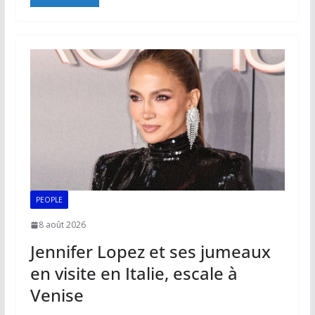
e
ai
at
k
p
ta
b
l
s
e
y
g
o
A
dI
Li
er
o
p
n
n
k
p
k
PEOPLE
8 août 2026
Jennifer Lopez et ses jumeaux
en visite en Italie, escale à
Venise