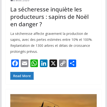
8 août 2026
La sécheresse inquiète les
producteurs : sapins de Noël
en danger ?
La sécheresse affecte gravement la production de
sapins, avec des pertes estimées entre 10% et 100%.
Replantation de 1300 arbres et délais de croissance
prolongés prévus.
F
E
W
Li
X
C
P
ac
m
h
n
o
ar
e
ai
at
k
p
ta
Read More
b
l
s
e
y
g
o
A
dI
Li
er
o
p
n
n