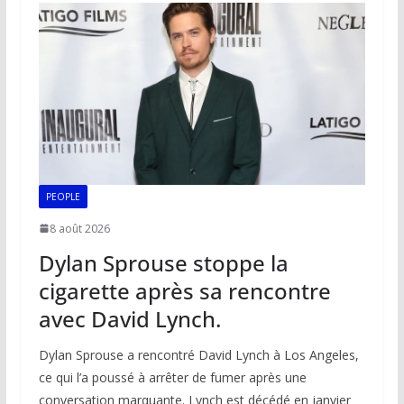
o
A
dI
Li
er
o
p
n
n
k
p
k
PEOPLE
8 août 2026
Dylan Sprouse stoppe la
cigarette après sa rencontre
avec David Lynch.
Dylan Sprouse a rencontré David Lynch à Los Angeles,
ce qui l’a poussé à arrêter de fumer après une
conversation marquante. Lynch est décédé en janvier