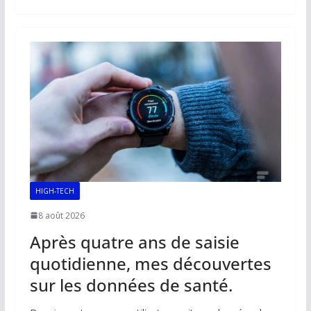
b
l
s
e
y
g
o
A
dI
Li
er
o
p
n
n
k
p
k
HIGH-TECH
8 août 2026
Après quatre ans de saisie
quotidienne, mes découvertes
sur les données de santé.