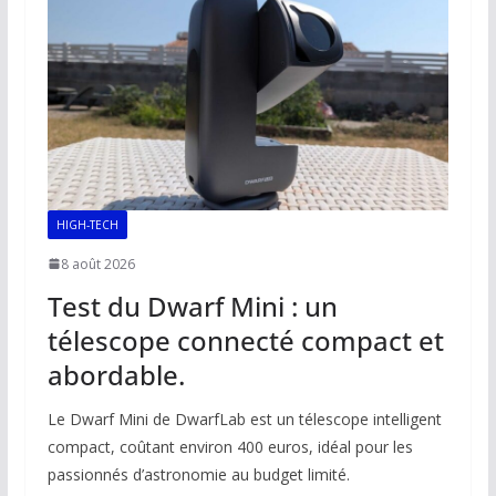
o
p
n
n
k
p
k
HIGH-TECH
8 août 2026
Test du Dwarf Mini : un
télescope connecté compact et
abordable.
Le Dwarf Mini de DwarfLab est un télescope intelligent
compact, coûtant environ 400 euros, idéal pour les
passionnés d’astronomie au budget limité.