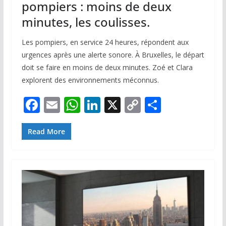
pompiers : moins de deux
minutes, les coulisses.
Les pompiers, en service 24 heures, répondent aux
urgences après une alerte sonore. À Bruxelles, le départ
doit se faire en moins de deux minutes. Zoé et Clara
explorent des environnements méconnus.
F
E
W
Li
X
C
P
ac
m
h
n
o
ar
e
ai
at
k
p
ta
Read More
b
l
s
e
y
g
o
A
dI
Li
er
o
p
n
n
k
p
k