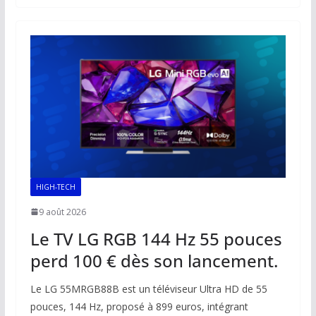
b
l
s
e
y
g
o
A
dI
Li
er
o
p
n
n
k
p
k
HIGH-TECH
9 août 2026
Le TV LG RGB 144 Hz 55 pouces
perd 100 € dès son lancement.
Le LG 55MRGB88B est un téléviseur Ultra HD de 55
pouces, 144 Hz, proposé à 899 euros, intégrant