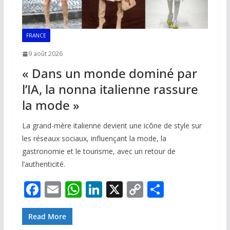
FRANCE
9 août 2026
« Dans un monde dominé par
l’IA, la nonna italienne rassure
la mode »
La grand-mère italienne devient une icône de style sur
les réseaux sociaux, influençant la mode, la
gastronomie et le tourisme, avec un retour de
l’authenticité.
F
E
W
Li
X
C
P
ac
m
h
n
o
ar
e
ai
at
k
p
ta
Read More