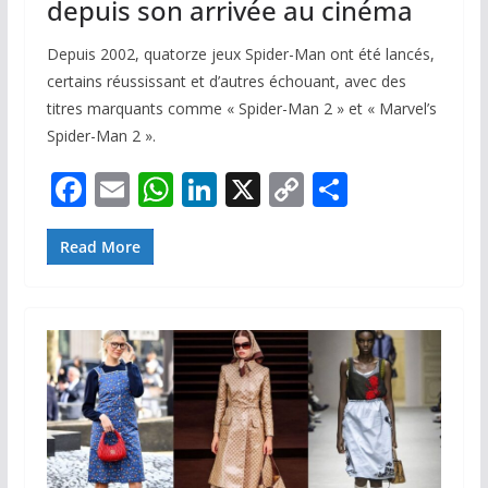
depuis son arrivée au cinéma
Depuis 2002, quatorze jeux Spider-Man ont été lancés,
certains réussissant et d’autres échouant, avec des
titres marquants comme « Spider-Man 2 » et « Marvel’s
Spider-Man 2 ».
F
E
W
Li
X
C
P
ac
m
h
n
o
ar
e
ai
at
k
p
ta
Read More
b
l
s
e
y
g
o
A
dI
Li
er
o
p
n
n
k
p
k