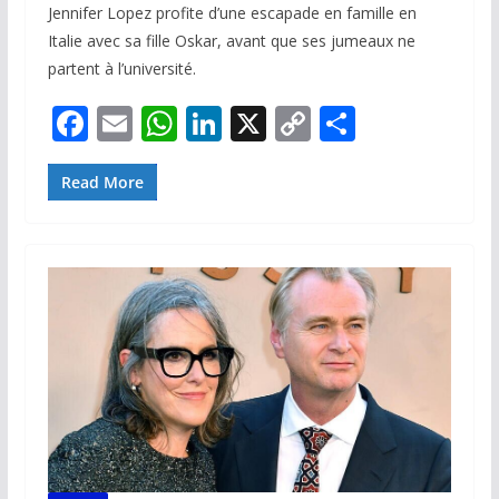
Jennifer Lopez profite d’une escapade en famille en
Italie avec sa fille Oskar, avant que ses jumeaux ne
partent à l’université.
F
E
W
Li
X
C
P
ac
m
h
n
o
ar
e
ai
at
k
p
ta
Read More
b
l
s
e
y
g
o
A
dI
Li
er
o
p
n
n
k
p
k