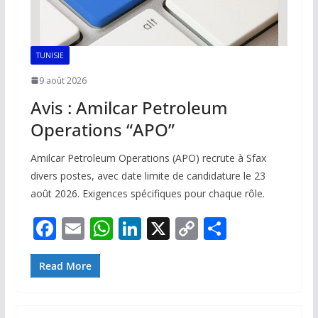
TUNISIE
9 août 2026
Avis : Amilcar Petroleum
Operations “APO”
Amilcar Petroleum Operations (APO) recrute à Sfax
divers postes, avec date limite de candidature le 23
août 2026. Exigences spécifiques pour chaque rôle.
F
E
W
Li
X
C
P
ac
m
h
n
o
ar
e
ai
at
k
p
ta
Read More
b
l
s
e
y
g