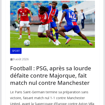
o
A
dI
Li
er
o
p
n
n
k
p
k
SPORT
9 août 2026
Football : PSG, après sa lourde
défaite contre Majorque, fait
match nul contre Manchester
Le Paris Saint-Germain termine sa préparation sans
victoire, faisant match nul 1-1 contre Manchester
United, avant la Supercoupe d’Europe contre Aston Villa