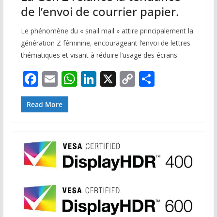
de l’envoi de courrier papier.
Le phénomène du « snail mail » attire principalement la
génération Z féminine, encourageant l’envoi de lettres
thématiques et visant à réduire l’usage des écrans.
F
E
W
Li
X
C
P
ac
m
h
n
o
ar
e
ai
at
k
p
ta
Read More
b
l
s
e
y
g
o
A
dI
Li
er
o
p
n
n
k
p
k