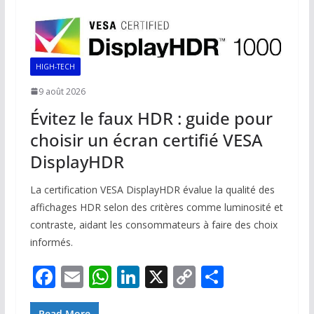
HIGH-TECH
9 août 2026
Évitez le faux HDR : guide pour
choisir un écran certifié VESA
DisplayHDR
La certification VESA DisplayHDR évalue la qualité des
affichages HDR selon des critères comme luminosité et
contraste, aidant les consommateurs à faire des choix
informés.
F
E
W
Li
X
C
P
ac
m
h
n
o
ar
Read More