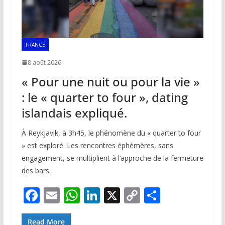
FRANCE
8 août 2026
« Pour une nuit ou pour la vie »
: le « quarter to four », dating
islandais expliqué.
À Reykjavik, à 3h45, le phénomène du « quarter to four
» est exploré. Les rencontres éphémères, sans
engagement, se multiplient à l’approche de la fermeture
des bars.
F
E
W
Li
X
C
P
ac
m
h
n
o
ar
Read More