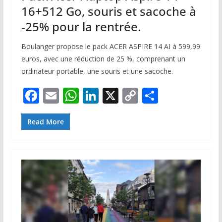
16+512 Go, souris et sacoche à
-25% pour la rentrée.
Boulanger propose le pack ACER ASPIRE 14 AI à 599,99
euros, avec une réduction de 25 %, comprenant un
ordinateur portable, une souris et une sacoche.
F
E
W
Li
X
C
P
ac
m
h
n
o
ar
e
ai
at
k
p
ta
Read More
b
l
s
e
y
g
o
A
dI
Li
er
o
p
n
n
k
p
k