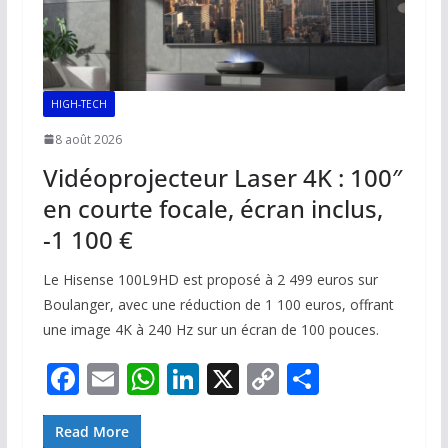
HIGH-TECH
8 août 2026
Vidéoprojecteur Laser 4K : 100″
en courte focale, écran inclus,
-1 100 €
Le Hisense 100L9HD est proposé à 2 499 euros sur
Boulanger, avec une réduction de 1 100 euros, offrant
une image 4K à 240 Hz sur un écran de 100 pouces.
F
E
W
Li
X
C
P
ac
m
h
n
o
ar
e
ai
at
k
p
ta
Read More