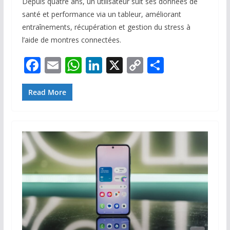
Depuis quatre ans, un utilisateur suit ses données de
santé et performance via un tableur, améliorant
entraînements, récupération et gestion du stress à
l’aide de montres connectées.
F
E
W
Li
X
C
P
ac
m
h
n
o
ar
e
ai
at
k
p
ta
Read More
b
l
s
e
y
g
o
A
dI
Li
er
o
p
n
n
k
p
k