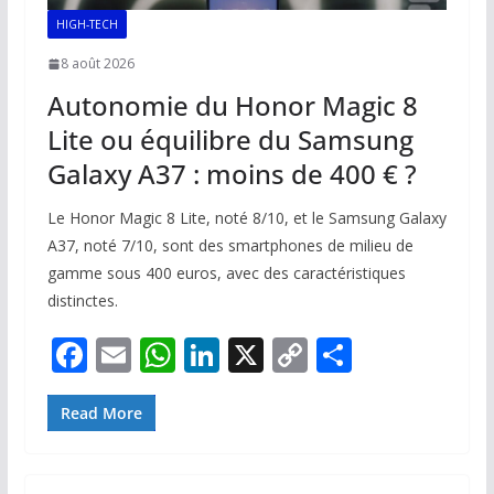
HIGH-TECH
8 août 2026
Autonomie du Honor Magic 8
Lite ou équilibre du Samsung
Galaxy A37 : moins de 400 € ?
Le Honor Magic 8 Lite, noté 8/10, et le Samsung Galaxy
A37, noté 7/10, sont des smartphones de milieu de
gamme sous 400 euros, avec des caractéristiques
distinctes.
F
E
W
Li
X
C
P
ac
m
h
n
o
ar
e
ai
at
k
p
ta
Read More
b
l
s
e
y
g