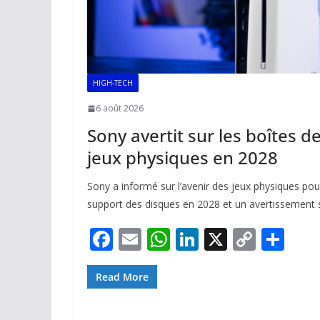
HIGH-TECH
6 août 2026
Sony avertit sur les boîtes de
jeux physiques en 2028
Sony a informé sur l’avenir des jeux physiques pour
support des disques en 2028 et un avertissement 
F
E
W
Li
X
C
P
ac
m
h
n
o
ar
e
ai
at
k
p
ta
Read More
b
l
s
e
y
g