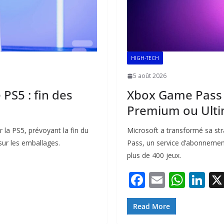
HIGH-TECH
5 août 2026
 PS5 : fin des
Xbox Game Pass e
Premium ou Ultim
 la PS5, prévoyant la fin du
Microsoft a transformé sa str
sur les emballages.
Pass, un service d’abonnement
plus de 400 jeux.
F
E
W
Li
ac
m
h
n
e
ai
at
k
Read More