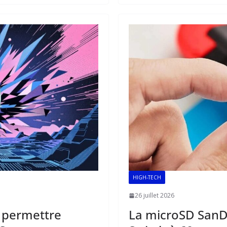
b
l
s
e
o
A
dI
o
p
n
k
p
HIGH-TECH
26 juillet 2026
e permettre
La microSD SanD