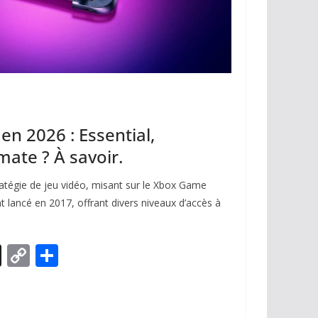
n 2026 : Essential,
ate ? À savoir.
atégie de jeu vidéo, misant sur le Xbox Game
 lancé en 2017, offrant divers niveaux d’accès à
X
C
P
o
ar
p
ta