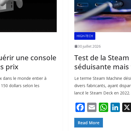
HIGH-TECH
30 juillet 2026
uérir une console
Test de la Steam
s prix
séduisante mais 
x dans le monde entier à
Le terme Steam Machine dési
150 dollars selon les
divers fabricants, ayant disp
lancé le Steam Deck en 2022.
F
E
W
Li
ac
m
h
n
e
ai
at
k
Read More