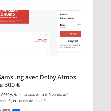
y
g
Li
er
n
k
 Samsung avec Dolby Atmos
de 300 €
930H, 9.1.4 canaux, est à 615 euros, offrant
ns fil, et connectivité variée.