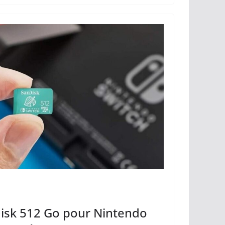
y
g
Li
er
n
k
isk 512 Go pour Nintendo