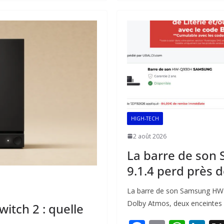
b
l
s
e
o
A
dI
o
p
n
k
p
HIGH-TECH
2 août 2026
La barre de son
9.1.4 perd près 
La barre de son Samsung HW-Q
Dolby Atmos, deux enceintes sa
itch 2 : quelle