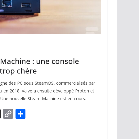
 Machine : une console
trop chère
gne des PC sous SteamOS, commercialisés par
aru en 2018. Valve a ensuite développé Proton et
 Une nouvelle Steam Machine est en cours.
X
C
P
o
ar
p
ta