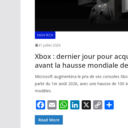
HIGH-TECH
31 juillet 2026
Xbox : dernier jour pour acq
avant la hausse mondiale de
Microsoft augmentera le prix de ses consoles Xbo
partir du 1er août 2026, avec une hausse de 100 à 
modèles.
F
E
W
Li
X
C
P
ac
m
h
n
o
ar
e
ai
at
k
p
ta
Read More