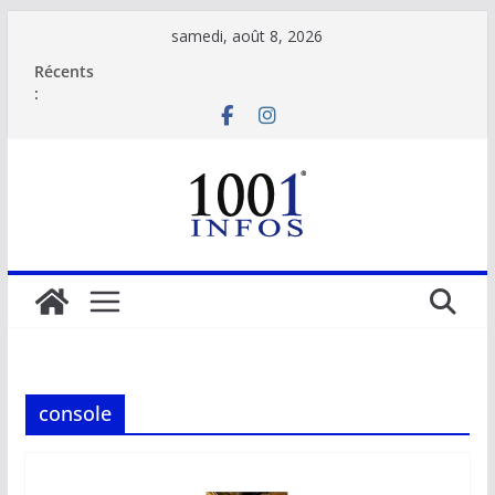
Passer
samedi, août 8, 2026
au
Récents
contenu
:
console