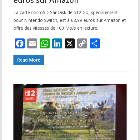
La carte microSD SanDisk de 512 Go, spécialement
pour Nintendo Switch, est à 68,99 euros sur Amazon et
offre des vitesses de 100 Mo/s en lecture.
F
E
W
Li
X
C
P
ac
m
h
n
o
ar
e
ai
at
k
p
ta
Read More
b
l
s
e
y
g
o
A
dI
Li
er
o
p
n
n
k
p
k