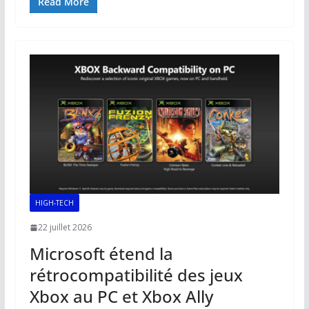
e
ai
at
k
p
ta
Read More
b
l
s
e
y
g
o
A
dI
Li
er
o
p
n
n
k
p
k
HIGH-TECH
22 juillet 2026
Microsoft étend la
rétrocompatibilité des jeux
Xbox au PC et Xbox Ally