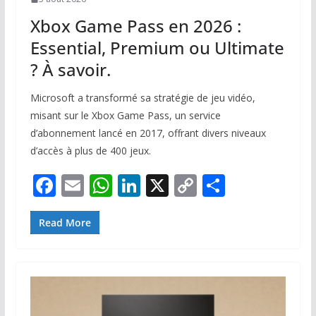
Xbox Game Pass en 2026 :
Essential, Premium ou Ultimate
? À savoir.
Microsoft a transformé sa stratégie de jeu vidéo,
misant sur le Xbox Game Pass, un service
d’abonnement lancé en 2017, offrant divers niveaux
d’accès à plus de 400 jeux.
F
E
W
Li
X
C
P
ac
m
h
n
o
ar
e
ai
at
k
p
ta
Read More
b
l
s
e
y
g
o
A
dI
Li
er
o
p
n
n