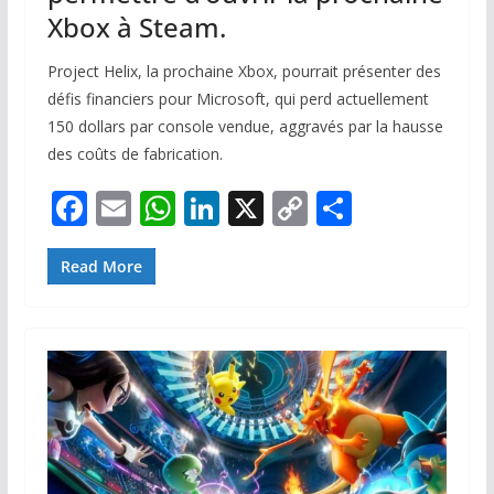
Xbox à Steam.
Project Helix, la prochaine Xbox, pourrait présenter des
défis financiers pour Microsoft, qui perd actuellement
150 dollars par console vendue, aggravés par la hausse
des coûts de fabrication.
F
E
W
Li
X
C
P
ac
m
h
n
o
ar
e
ai
at
k
p
ta
Read More
b
l
s
e
y
g
o
A
dI
Li
er
o
p
n
n
k
p
k