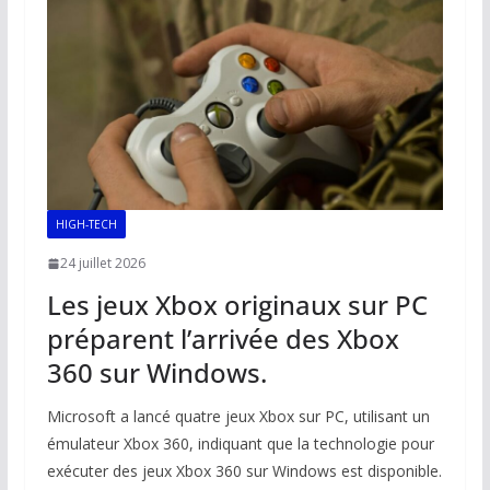
o
p
n
n
k
p
k
HIGH-TECH
24 juillet 2026
Les jeux Xbox originaux sur PC
préparent l’arrivée des Xbox
360 sur Windows.
Microsoft a lancé quatre jeux Xbox sur PC, utilisant un
émulateur Xbox 360, indiquant que la technologie pour
exécuter des jeux Xbox 360 sur Windows est disponible.