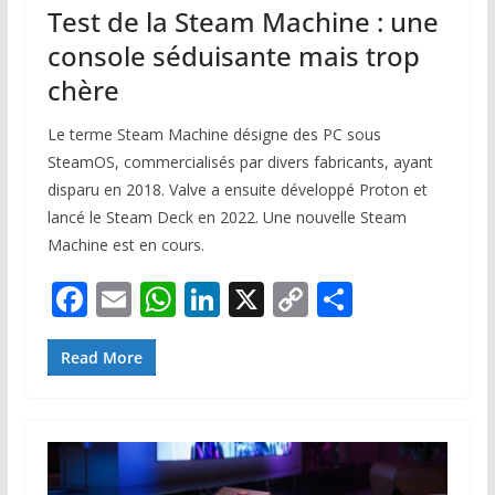
Test de la Steam Machine : une
console séduisante mais trop
chère
Le terme Steam Machine désigne des PC sous
SteamOS, commercialisés par divers fabricants, ayant
disparu en 2018. Valve a ensuite développé Proton et
lancé le Steam Deck en 2022. Une nouvelle Steam
Machine est en cours.
F
E
W
Li
X
C
P
ac
m
h
n
o
ar
e
ai
at
k
p
ta
Read More
b
l
s
e
y
g
o
A
dI
Li
er
o
p
n
n