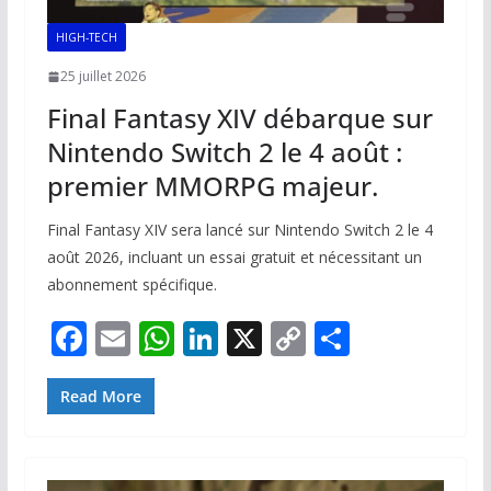
HIGH-TECH
25 juillet 2026
Final Fantasy XIV débarque sur
Nintendo Switch 2 le 4 août :
premier MMORPG majeur.
Final Fantasy XIV sera lancé sur Nintendo Switch 2 le 4
août 2026, incluant un essai gratuit et nécessitant un
abonnement spécifique.
F
E
W
Li
X
C
P
ac
m
h
n
o
ar
e
ai
at
k
p
ta
Read More
b
l
s
e
y
g
o
A
dI
Li
er