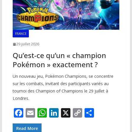
FRANCE
29 juillet 2026
Qu’est-ce qu’un « champion
Pokémon » exactement ?
Un nouveau jeu, Pokémon Champions, se concentre
sur les combats, invitant des participants variés au
tournoi des Champion of Champions le 29 juillet à
Londres.
F
E
W
Li
X
C
P
ac
m
h
n
o
ar
e
ai
at
k
p
ta
Read More