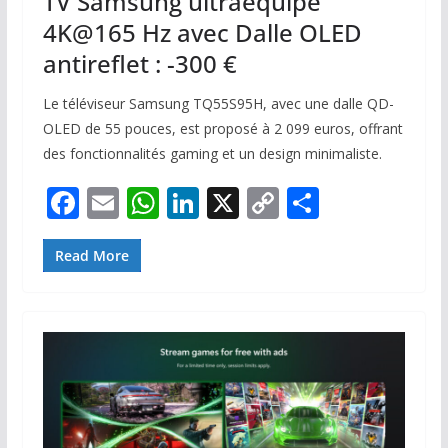
TV Samsung ultraéquipé
4K@165 Hz avec Dalle OLED
antireflet : -300 €
Le téléviseur Samsung TQ55S95H, avec une dalle QD-
OLED de 55 pouces, est proposé à 2 099 euros, offrant
des fonctionnalités gaming et un design minimaliste.
F
E
W
Li
X
C
P
ac
m
h
n
o
ar
e
ai
at
k
p
ta
Read More
b
l
s
e
y
g
o
A
dI
Li
er
o
p
n
n
k
p
k