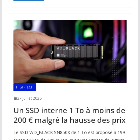
b
l
s
e
y
g
o
A
dI
Li
er
o
p
n
n
k
p
k
HIGH-TECH
27 juillet 2026
Un SSD interne 1 To à moins de
200 € malgré la hausse des prix
Le SSD WD_BLACK SN850X de 1 To est proposé à 199