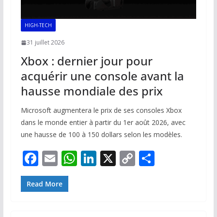
HIGH-TECH
31 juillet 2026
Xbox : dernier jour pour
acquérir une console avant la
hausse mondiale des prix
Microsoft augmentera le prix de ses consoles Xbox
dans le monde entier à partir du 1er août 2026, avec
une hausse de 100 à 150 dollars selon les modèles.
F
E
W
Li
X
C
P
ac
m
h
n
o
ar
e
ai
at
k
p
ta
Read More
b
l
s
e
y
g