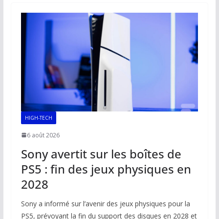
o
A
dI
Li
er
o
p
n
n
k
p
k
HIGH-TECH
6 août 2026
Sony avertit sur les boîtes de
PS5 : fin des jeux physiques en
2028
Sony a informé sur l’avenir des jeux physiques pour la
PS5, prévoyant la fin du support des disques en 2028 et