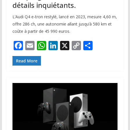
détails inquiétants.
L’Audi Q4 e-tron restylé, lancé en 2023, mesure 4,60 m,
offre 286 ch, une autonomie allant jusqu’à 580 km et
coûte à partir de 45 990 euros.
F
E
W
Li
X
C
P
ac
m
h
n
o
ar
e
ai
at
k
p
ta
Read More
b
l
s
e
y
g
o
A
dI
Li
er
o
p
n
n
k
p
k