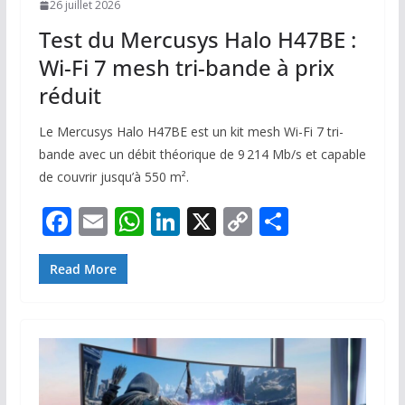
26 juillet 2026
Test du Mercusys Halo H47BE :
Wi-Fi 7 mesh tri-bande à prix
réduit
Le Mercusys Halo H47BE est un kit mesh Wi-Fi 7 tri-
bande avec un débit théorique de 9 214 Mb/s et capable
de couvrir jusqu’à 550 m².
F
E
W
Li
X
C
P
ac
m
h
n
o
ar
e
ai
at
k
p
ta
Read More
b
l
s
e
y
g
o
A
dI
Li
er
o
p
n
n
k
p
k