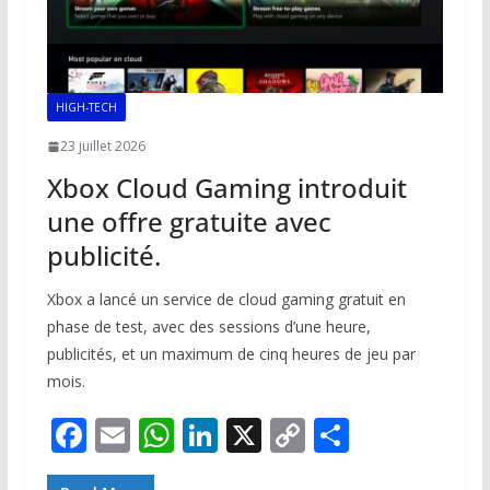
HIGH-TECH
23 juillet 2026
Xbox Cloud Gaming introduit
une offre gratuite avec
publicité.
Xbox a lancé un service de cloud gaming gratuit en
phase de test, avec des sessions d’une heure,
publicités, et un maximum de cinq heures de jeu par
mois.
F
E
W
Li
X
C
P
ac
m
h
n
o
ar