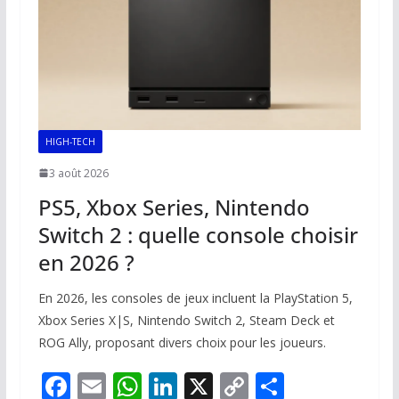
k
p
k
HIGH-TECH
3 août 2026
PS5, Xbox Series, Nintendo
Switch 2 : quelle console choisir
en 2026 ?
En 2026, les consoles de jeux incluent la PlayStation 5,
Xbox Series X|S, Nintendo Switch 2, Steam Deck et
ROG Ally, proposant divers choix pour les joueurs.
F
E
W
Li
X
C
P