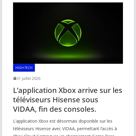
o
A
dI
Li
er
o
p
n
n
k
p
k
HIGH-TECH
31 juillet 2026
L’application Xbox arrive sur les
téléviseurs Hisense sous
VIDAA, fin des consoles.
L’application Xbox est désormais disponible sur les
téléviseurs Hisense avec VIDAA, permettant l’accès à