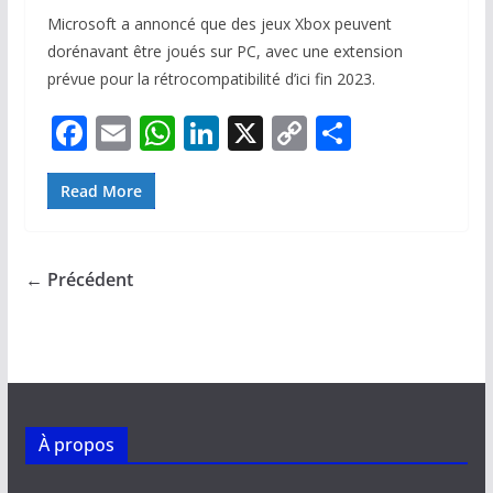
Microsoft a annoncé que des jeux Xbox peuvent
dorénavant être joués sur PC, avec une extension
prévue pour la rétrocompatibilité d’ici fin 2023.
F
E
W
Li
X
C
P
ac
m
h
n
o
ar
e
ai
at
k
p
ta
Read More
b
l
s
e
y
g
o
A
dI
Li
er
← Précédent
o
p
n
n
k
p
k
À propos