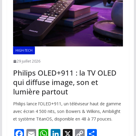
k
p
k
HIGH-TECH
29 juillet 2026
Philips OLED+911 : la TV OLED
qui diffuse image, son et
lumière partout
Philips lance l’OLED+911, un téléviseur haut de gamme
avec écran 4 500 nits, son Bowers & Wilkins, Ambilight
et système TitanOS, disponible en 48 à 77 pouces.
F
E
W
Li
X
C
P