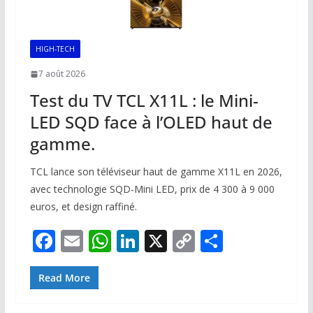
HIGH-TECH
7 août 2026
Test du TV TCL X11L : le Mini-
LED SQD face à l’OLED haut de
gamme.
TCL lance son téléviseur haut de gamme X11L en 2026,
avec technologie SQD-Mini LED, prix de 4 300 à 9 000
euros, et design raffiné.
F
E
W
Li
X
C
P
ac
m
h
n
o
ar
e
ai
at
k
p
ta
Read More
b
l
s
e
y
g