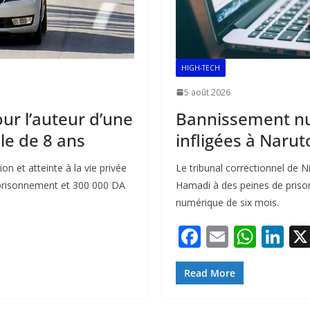
HIGH-TECH
5 août 2026
our l’auteur d’une
Bannissement nu
lle de 8 ans
infligées à Narut
on et atteinte à la vie privée
Le tribunal correctionnel de
emprisonnement et 300 000 DA
Hamadi à des peines de priso
numérique de six mois.
F
E
W
Li
ac
m
h
n
e
ai
at
k
Read More
b
l
s
e