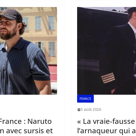
o
A
dI
o
p
n
k
p
FRANCE
5 août 2026
rance : Naruto
« La vraie-fausse
 avec sursis et
l’arnaqueur qui a