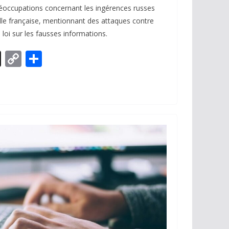
réoccupations concernant les ingérences russes
le française, mentionnant des attaques contre
 loi sur les fausses informations.
X
C
P
o
ar
p
ta
y
g
Li
er
n
k