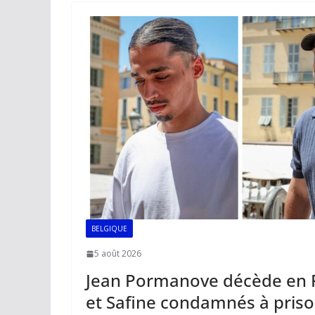
o
A
dI
Li
er
o
p
n
n
k
p
k
BELGIQUE
5 août 2026
Jean Pormanove décède en F
et Safine condamnés à prison