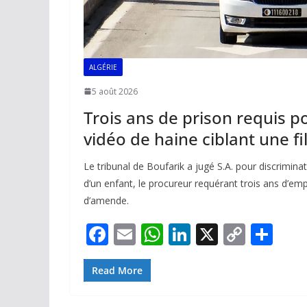
ALGÉRIE
5 août 2026
Trois ans de prison requis p
vidéo de haine ciblant une fi
Le tribunal de Boufarik a jugé S.A. pour discriminati
d’un enfant, le procureur requérant trois ans d’
d’amende.
F
E
W
Li
X
C
P
ac
m
h
n
o
ar
e
ai
at
k
p
ta
Read More
b
l
s
e
y
g