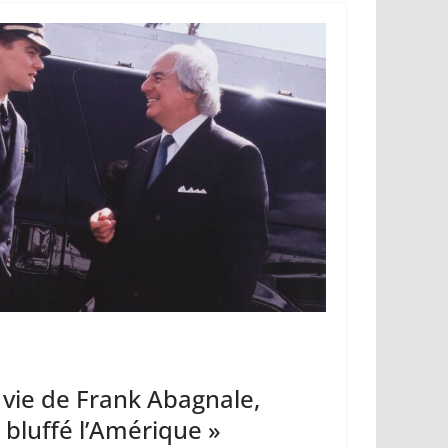
Li
er
n
k
 vie de Frank Abagnale,
 bluffé l’Amérique »