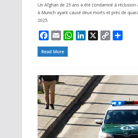
Un Afghan de 25 ans a été condamné à réclusion 
à Munich ayant causé deux morts et près de quaran
2025.
F
E
W
Li
X
C
P
ac
m
h
n
o
ar
e
ai
at
k
p
ta
Read More
b
l
s
e
y
g
o
A
dI
Li
er
o
p
n
n
k
p
k