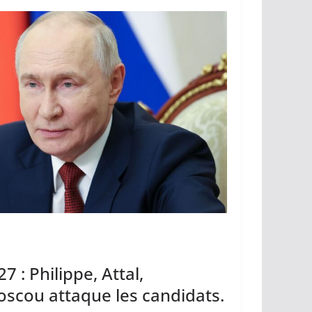
Li
er
n
k
7 : Philippe, Attal,
cou attaque les candidats.