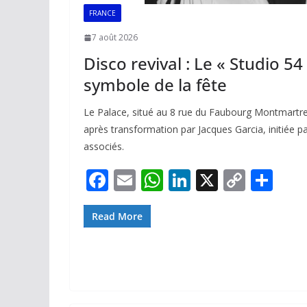
FRANCE
7 août 2026
Disco revival : Le « Studio 5
symbole de la fête
Le Palace, situé au 8 rue du Faubourg Montmartr
après transformation par Jacques Garcia, initiée pa
associés.
F
E
W
Li
X
C
P
ac
m
h
n
o
ar
e
ai
at
k
p
ta
Read More
b
l
s
e
y
g
o
A
dI
Li
er
o
p
n
n