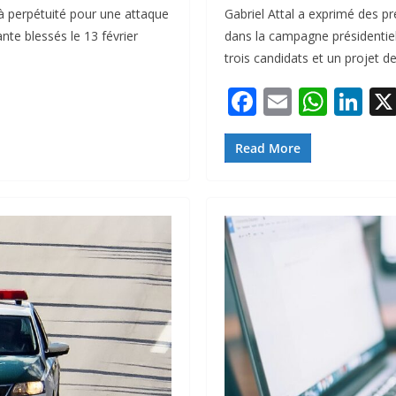
à perpétuité pour une attaque
Gabriel Attal a exprimé des p
te blessés le 13 février
dans la campagne présidentiel
trois candidats et un projet de
F
E
W
Li
ac
m
h
n
e
ai
at
k
Read More
b
l
s
e
o
A
dI
o
p
n
k
p