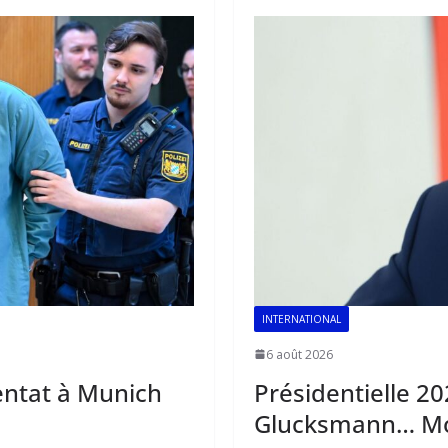
o
A
dI
o
p
n
k
p
INTERNATIONAL
6 août 2026
tentat à Munich
Présidentielle 202
Glucksmann… Mos