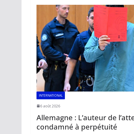
k
p
k
INTERNATIONAL
6 août 2026
Allemagne : L’auteur de l’at
condamné à perpétuité