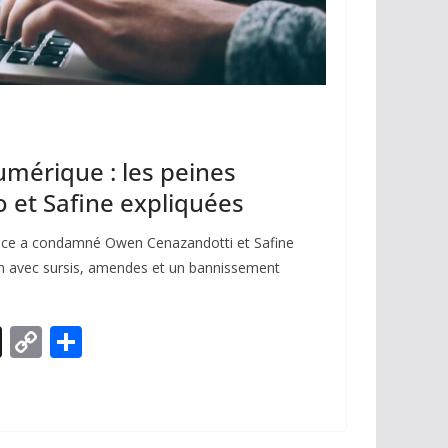
mérique : les peines
o et Safine expliquées
 Nice a condamné Owen Cenazandotti et Safine
n avec sursis, amendes et un bannissement
X
C
P
o
ar
p
ta
y
g