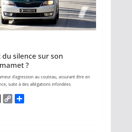
 du silence sur son
mmamet ?
meur d’agression au couteau, assurant être en
ce, suite à des allégations infondées.
X
C
P
o
ar
p
ta
y
g