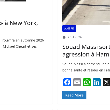
4 » à New York,
ALGÉRIE
6 août 2026
e, rouvrira en automne 2026
Souad Massi sort
r Mickael Chetrit et ses
agression à Ha
Souad Massi a démenti une ru
bonne santé et résider en Fran
F
E
W
Li
ac
m
h
n
e
ai
at
k
Read More
b
l
s
e