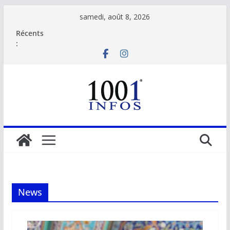
Passer
samedi, août 8, 2026
au
Récents
contenu
:
News