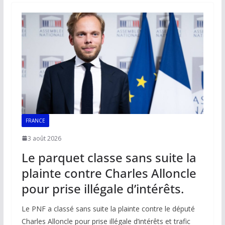
o
A
dI
Li
er
o
p
n
n
k
p
k
FRANCE
3 août 2026
Le parquet classe sans suite la
plainte contre Charles Alloncle
pour prise illégale d’intérêts.
Le PNF a classé sans suite la plainte contre le député
Charles Alloncle pour prise illégale d’intérêts et trafic