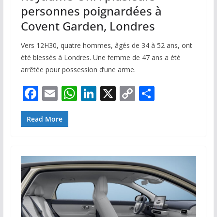
personnes poignardées à
Covent Garden, Londres
Vers 12H30, quatre hommes, âgés de 34 à 52 ans, ont
été blessés à Londres. Une femme de 47 ans a été
arrêtée pour possession d’une arme.
F
E
W
Li
X
C
P
ac
m
h
n
o
ar
e
ai
at
k
p
ta
Read More
b
l
s
e
y
g
o
A
dI
Li
er
o
p
n
n
k
p
k