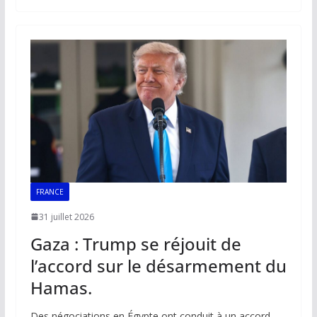
b
l
s
e
y
g
o
A
dI
Li
er
o
p
n
n
k
p
k
FRANCE
31 juillet 2026
Gaza : Trump se réjouit de
l’accord sur le désarmement du
Hamas.
Des négociations en Égypte ont conduit à un accord