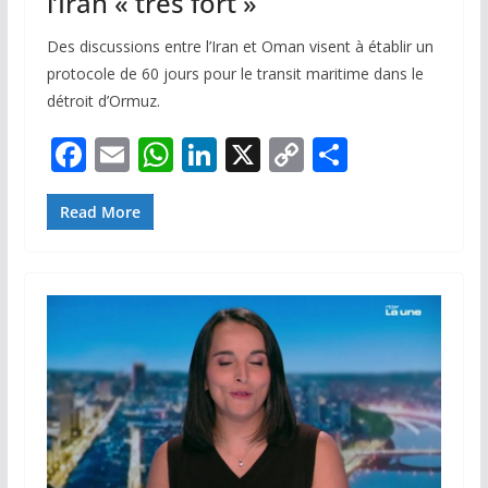
l’Iran « très fort »
Des discussions entre l’Iran et Oman visent à établir un
protocole de 60 jours pour le transit maritime dans le
détroit d’Ormuz.
F
E
W
Li
X
C
P
ac
m
h
n
o
ar
e
ai
at
k
p
ta
Read More
b
l
s
e
y
g
o
A
dI
Li
er
o
p
n
n
k
p
k