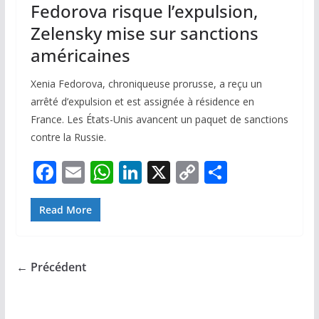
Fedorova risque l’expulsion,
Zelensky mise sur sanctions
américaines
Xenia Fedorova, chroniqueuse prorusse, a reçu un
arrêté d’expulsion et est assignée à résidence en
France. Les États-Unis avancent un paquet de sanctions
contre la Russie.
F
E
W
Li
X
C
P
ac
m
h
n
o
ar
e
ai
at
k
p
ta
Read More
b
l
s
e
y
g
o
A
dI
Li
er
← Précédent
o
p
n
n
k
p
k