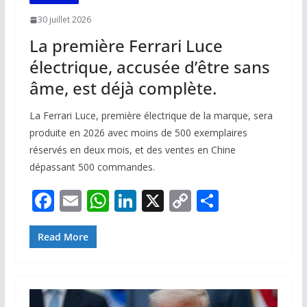
30 juillet 2026
La première Ferrari Luce
électrique, accusée d’être sans
âme, est déjà complète.
La Ferrari Luce, première électrique de la marque, sera
produite en 2026 avec moins de 500 exemplaires
réservés en deux mois, et des ventes en Chine
dépassant 500 commandes.
F
E
W
Li
X
C
P
ac
m
h
n
o
ar
e
ai
at
k
p
ta
Read More
b
l
s
e
y
g
o
A
dI
Li
er