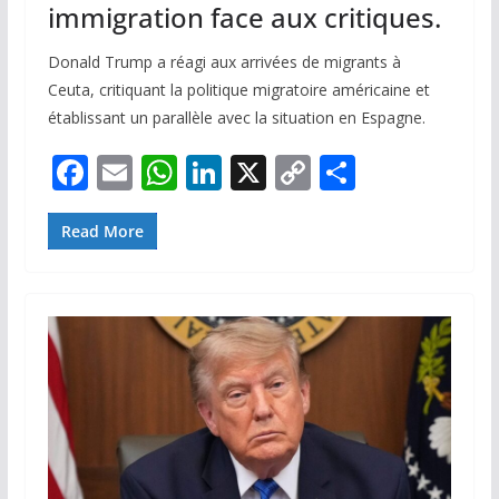
immigration face aux critiques.
Donald Trump a réagi aux arrivées de migrants à
Ceuta, critiquant la politique migratoire américaine et
établissant un parallèle avec la situation en Espagne.
F
E
W
Li
X
C
P
ac
m
h
n
o
ar
e
ai
at
k
p
ta
Read More
b
l
s
e
y
g
o
A
dI
Li
er
o
p
n
n
k
p
k