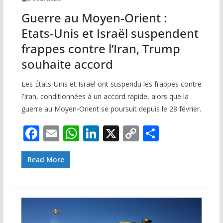
Guerre au Moyen-Orient :
Etats-Unis et Israël suspendent
frappes contre l’Iran, Trump
souhaite accord
Les États-Unis et Israël ont suspendu les frappes contre
l’Iran, conditionnées à un accord rapide, alors que la
guerre au Moyen-Orient se poursuit depuis le 28 février.
F
E
W
Li
X
C
P
ac
m
h
n
o
ar
e
ai
at
k
p
ta
Read More
b
l
s
e
y
g
o
A
dI
Li
er
o
p
n
n