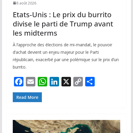
8 août 2026
Etats-Unis : Le prix du burrito
divise le parti de Trump avant
les midterms
À l’approche des élections de mi-mandat, le pouvoir
d’achat devient un enjeu majeur pour le Parti
républicain, exacerbé par une polémique sur le prix d’un
burrito.
F
E
W
Li
X
C
P
ac
m
h
n
o
ar
e
ai
at
k
p
ta
Read More
b
l
s
e
y
g
o
A
dI
Li
er
o
p
n
n