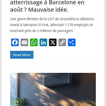
atterrissage à Barcelone en
août ? Mauvaise idée.
Une grève illimitée de la CGT de Groundforce débutera
mardi à l’aéroport El Prat, affectant 1.179 employés et
touchant près de 2 millions de passagers.
F
E
W
Li
X
C
P
ac
m
h
n
o
ar
e
ai
at
k
p
ta
Read More
b
l
s
e
y
g
o
A
dI
Li
er
o
p
n
n
k
p
k