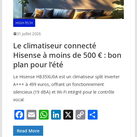
HIGH-TECH
31 juillet 2026
Le climatiseur connecté
Hisense à moins de 500 € : bon
plan pour l’été
Le Hisense HB35XU0A est un climatiseur split Inverter
A+++ à 499 euros, offrant un fonctionnement
silencieux (19 dBA) et Wi-Fi intégré pour le contrôle
vocal.
F
E
W
Li
X
C
P
ac
m
h
n
o
ar
e
ai
at
k
p
ta
Read More