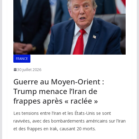
o
p
n
n
k
p
k
FRANCE
30 juillet 2026
Guerre au Moyen-Orient :
Trump menace l’Iran de
frappes après « raclée »
Les tensions entre l’Iran et les États-Unis se sont
ravivées, avec des bombardements américains sur l’Iran
et des frappes en Irak, causant 20 morts.