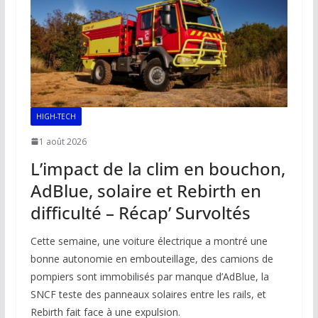
k
p
k
HIGH-TECH
1 août 2026
L’impact de la clim en bouchon,
AdBlue, solaire et Rebirth en
difficulté – Récap’ Survoltés
Cette semaine, une voiture électrique a montré une
bonne autonomie en embouteillage, des camions de
pompiers sont immobilisés par manque d’AdBlue, la
SNCF teste des panneaux solaires entre les rails, et
Rebirth fait face à une expulsion.