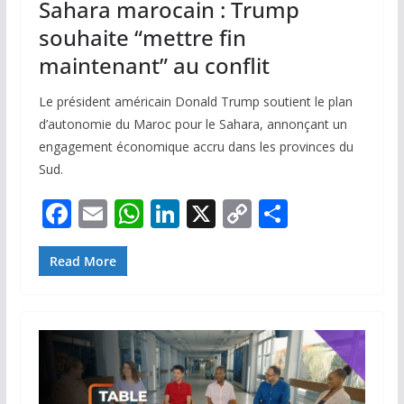
Sahara marocain : Trump
souhaite “mettre fin
maintenant” au conflit
Le président américain Donald Trump soutient le plan
d’autonomie du Maroc pour le Sahara, annonçant un
engagement économique accru dans les provinces du
Sud.
F
E
W
Li
X
C
P
ac
m
h
n
o
ar
e
ai
at
k
p
ta
Read More
b
l
s
e
y
g
o
A
dI
Li
er
o
p
n
n
k
p
k