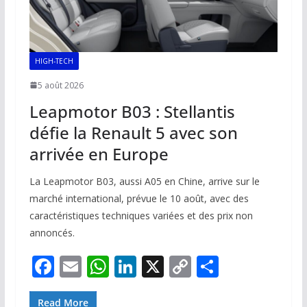
HIGH-TECH
5 août 2026
Leapmotor B03 : Stellantis
défie la Renault 5 avec son
arrivée en Europe
La Leapmotor B03, aussi A05 en Chine, arrive sur le
marché international, prévue le 10 août, avec des
caractéristiques techniques variées et des prix non
annoncés.
F
E
W
Li
X
C
P
ac
m
h
n
o
ar
Read More