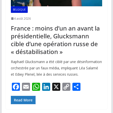
BELGIQUE
4 août 2026
France : moins d’un an avant la
présidentielle, Glucksmann
cible d’une opération russe de
« déstabilisation »
Raphaël Glucksmann a été ciblé par une désinformation
orchestrée par un faux média, impliquant Léa Salamé
et Edwy Plenel, liée à des services russes.
F
E
W
Li
X
C
P
ac
m
h
n
o
ar
e
ai
at
k
p
ta
Read More
b
l
s
e
y
g