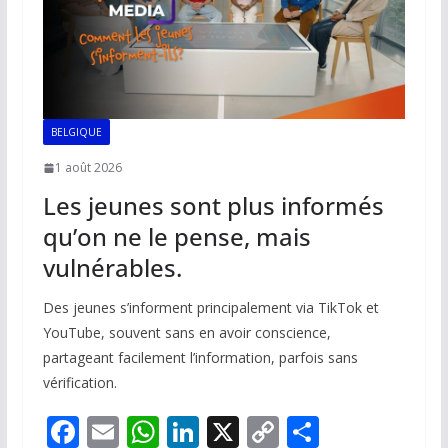
BELGIQUE
1 août 2026
Les jeunes sont plus informés
qu’on ne le pense, mais
vulnérables.
Des jeunes s’informent principalement via TikTok et
YouTube, souvent sans en avoir conscience,
partageant facilement l’information, parfois sans
vérification.
F
E
W
Li
X
C
P