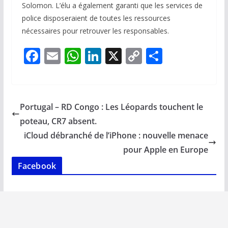
Solomon. L’élu a également garanti que les services de
police disposeraient de toutes les ressources
nécessaires pour retrouver les responsables.
F
E
W
Li
X
C
P
ac
m
h
n
o
ar
e
ai
at
k
p
ta
b
l
s
e
y
g
Portugal – RD Congo : Les Léopards touchent le
o
A
dI
Li
er
poteau, CR7 absent.
o
p
n
n
iCloud débranché de l’iPhone : nouvelle menace
k
p
k
pour Apple en Europe
Facebook