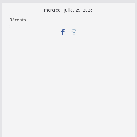
Passer
mercredi, juillet 29, 2026
au
Récents
contenu
: