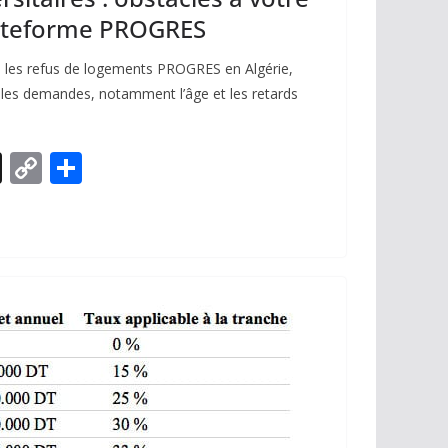
lateforme PROGRES
e les refus de logements PROGRES en Algérie,
t les demandes, notamment l’âge et les retards
X
C
P
o
ar
p
ta
y
g
Li
er
n
k