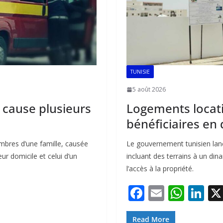
TUNISIE
5 août 2026
z cause plusieurs
Logements locati
bénéficiaires en 
mbres d’une famille, causée
Le gouvernement tunisien lan
r domicile et celui d’un
incluant des terrains à un din
l’accès à la propriété.
F
E
W
Li
ac
m
h
n
Read More