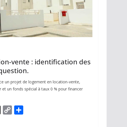
on-vente : identification des
question.
ce un projet de logement en location-vente,
ar et un fonds spécial à taux 0 % pour financer
X
C
P
o
ar