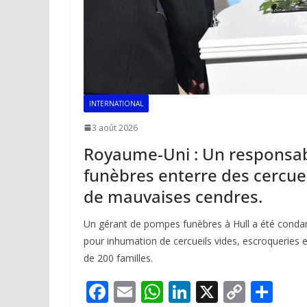
INTERNATIONAL
3 août 2026
Royaume-Uni : Un responsa
funèbres enterre des cercuei
de mauvaises cendres.
Un gérant de pompes funèbres à Hull a été conda
pour inhumation de cercueils vides, escroqueries e
de 200 familles.
F
E
W
Li
X
C
P