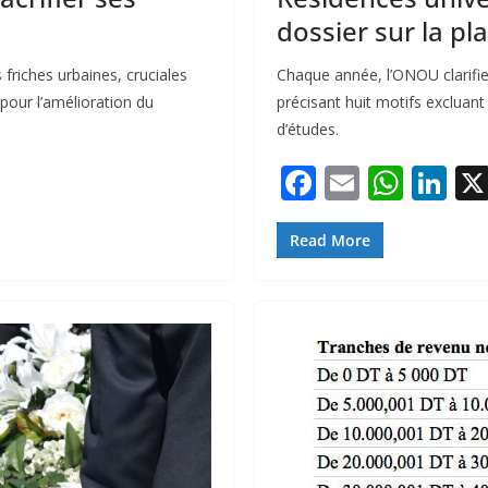
dossier sur la p
friches urbaines, cruciales
Chaque année, l’ONOU clarifi
pour l’amélioration du
précisant huit motifs excluan
d’études.
F
E
W
Li
ac
m
h
n
e
ai
at
k
Read More
b
l
s
e
o
A
dI
o
p
n
k
p