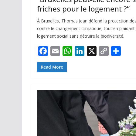
friches pour le logement ?”
À Bruxelles, Thomas Jean défend la protection des 
contre le changement climatique, tout en plaidant 
logement social sans détruire la biodiversité.
F
E
W
Li
X
C
P
ac
m
h
n
o
ar
e
ai
at
k
p
ta
Read More
b
l
s
e
y
g
o
A
dI
Li
er
o
p
n
n
k
p
k