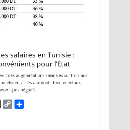
s salaires en Tunisie :
onvénients pour l’Etat
oit des augmentations salariales sur trois ans
et améliorer l’accès aux droits fondamentaux,
nomiques négatifs.
X
C
P
o
ar
p
ta