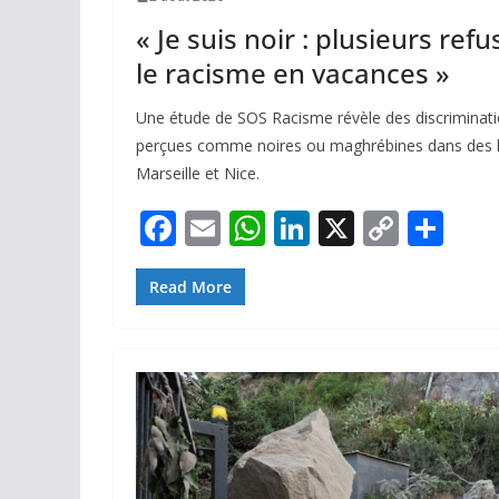
« Je suis noir : plusieurs ref
le racisme en vacances »
Une étude de SOS Racisme révèle des discriminat
perçues comme noires ou maghrébines dans des lie
Marseille et Nice.
F
E
W
Li
X
C
P
ac
m
h
n
o
ar
e
ai
at
k
p
ta
Read More
b
l
s
e
y
g
o
A
dI
Li
er
o
p
n
n
k
p
k