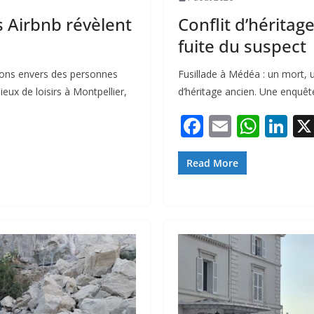
us Airbnb révèlent
Conflit d’héritag
fuite du suspect
ions envers des personnes
Fusillade à Médéa : un mort, un
ux de loisirs à Montpellier,
d’héritage ancien. Une enquêt
F
E
W
Li
ac
m
h
n
e
ai
at
k
Read More
b
l
s
e
o
A
dI
o
p
n
k
p