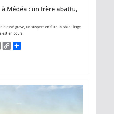
e à Médéa : un frère abattu,
 blessé grave, un suspect en fuite. Mobile : litige
e est en cours.
X
C
P
o
ar
p
ta
y
g
Li
er
n
k