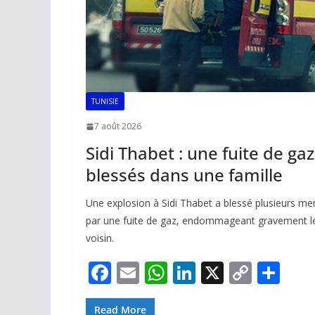
TUNISIE
7 août 2026
Sidi Thabet : une fuite de ga
blessés dans une famille
Une explosion à Sidi Thabet a blessé plusieurs me
par une fuite de gaz, endommageant gravement leu
voisin.
F
E
W
Li
X
C
P
ac
m
h
n
o
ar
Read More