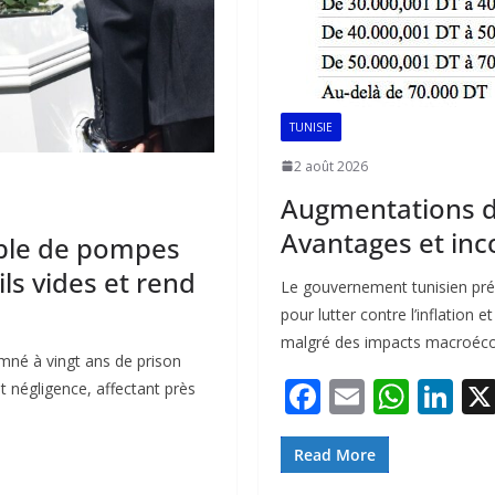
TUNISIE
2 août 2026
Augmentations de
Avantages et inc
ble de pompes
ls vides et rend
Le gouvernement tunisien prév
pour lutter contre l’inflation 
malgré des impacts macroéco
mné à vingt ans de prison
F
E
W
Li
t négligence, affectant près
ac
m
h
n
e
ai
at
k
Read More