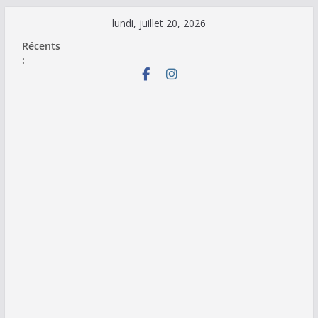
Passer
lundi, juillet 20, 2026
au
Récents
contenu
: