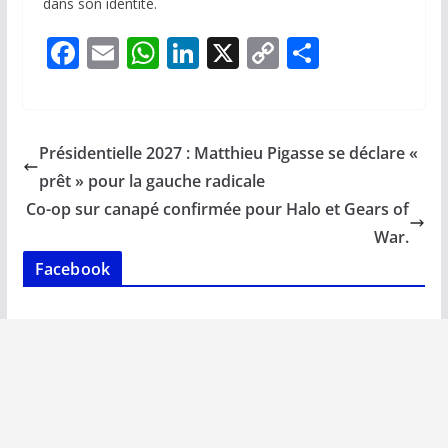
dans son identité.
F
E
W
Li
X
C
P
ac
m
h
n
o
ar
e
ai
at
k
p
ta
b
l
s
e
y
g
Présidentielle 2027 : Matthieu Pigasse se déclare «
o
A
dI
Li
er
prêt » pour la gauche radicale
o
p
n
n
Co-op sur canapé confirmée pour Halo et Gears of
k
p
k
War.
Facebook