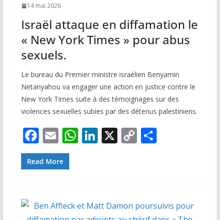
14 mai 2026
Israël attaque en diffamation le
« New York Times » pour abus
sexuels.
Le bureau du Premier ministre israélien Benyamin
Netanyahou va engager une action en justice contre le
New York Times suite à des témoignages sur des
violences sexuelles subies par des détenus palestiniens.
F
E
W
Li
X
C
P
ac
m
h
n
o
ar
e
ai
at
k
p
ta
Read More
b
l
s
e
y
g
o
A
dI
Li
er
o
p
n
n