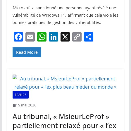
Microsoft a sanctionné une personne ayant révélé une
vulnérabilité de Windows 11, affirmant que cela viole les
bonnes pratiques de gestion des vulnérabilités.
F
E
W
Li
X
C
P
ac
m
h
n
o
ar
e
ai
at
k
p
ta
Read More
b
l
s
e
y
g
o
A
dI
Li
er
o
p
n
n
k
p
k
FRANCE
19 mai 2026
Au tribunal, « MsieurLeProf »
partiellement relaxé pour « l’ex