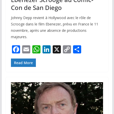
Con de San Diego
Johnny Depp revient à Hollywood avec le rôle de
Scrooge dans le film Ebenezer, prévu en France le 11
novembre, après une absence de productions
majeures.
F
E
W
Li
X
C
P
ac
m
h
n
o
ar
e
ai
at
k
p
ta
Read More
b
l
s
e
y
g
o
A
dI
Li
er
o
p
n
n
k
p
k