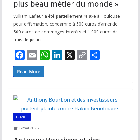
plus beau métier du monde »
William Lafleur a été partiellement relaxé à Toulouse
pour diffamation, condamné à 500 euros d’amende,
500 euros de dommages-intérêts et 1.000 euros de
frais de justice.
F
E
W
Li
X
C
P
ac
m
h
n
o
ar
e
ai
at
k
p
ta
Read More
b
l
s
e
y
g
o
A
dI
Li
er
o
p
n
n
k
p
k
FRANCE
18 mai 2026
Anthony Bourbon et des