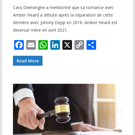
Cara Delevingne a mentionné que sa romance avec
Amber Heard a débuté après la séparation de cette
dernière avec Johnny Depp en 2016. Amber Heard est
devenue mère en avril 2021.
F
E
W
Li
X
C
P
ac
m
h
n
o
ar
e
ai
at
k
p
ta
Read More
b
l
s
e
y
g
o
A
dI
Li
er
o
p
n
n
k
p
k