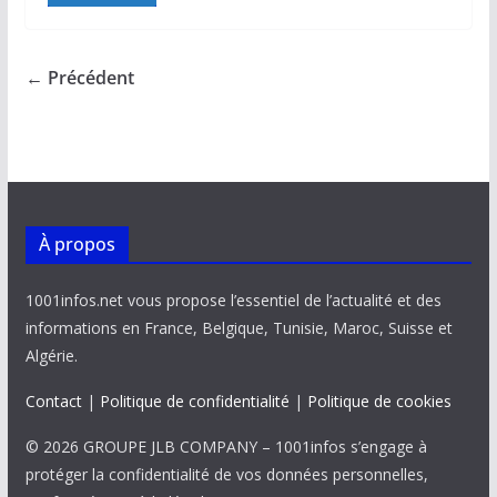
e
ai
at
k
p
ta
b
l
s
e
y
g
o
A
dI
Li
er
← Précédent
o
p
n
n
k
p
k
À propos
1001infos.net vous propose l’essentiel de l’actualité et des
informations en France, Belgique, Tunisie, Maroc, Suisse et
Algérie.
Contact
|
Politique de confidentialité
|
Politique de cookies
© 2026 GROUPE JLB COMPANY – 1001infos s’engage à
protéger la confidentialité de vos données personnelles,