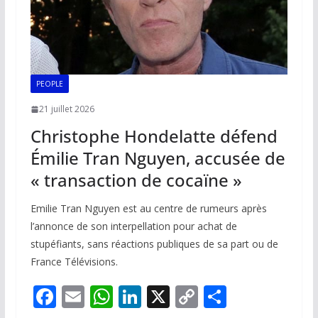
PEOPLE
21 juillet 2026
Christophe Hondelatte défend
Émilie Tran Nguyen, accusée de
« transaction de cocaïne »
Emilie Tran Nguyen est au centre de rumeurs après
l’annonce de son interpellation pour achat de
stupéfiants, sans réactions publiques de sa part ou de
France Télévisions.
F
E
W
Li
X
C
P