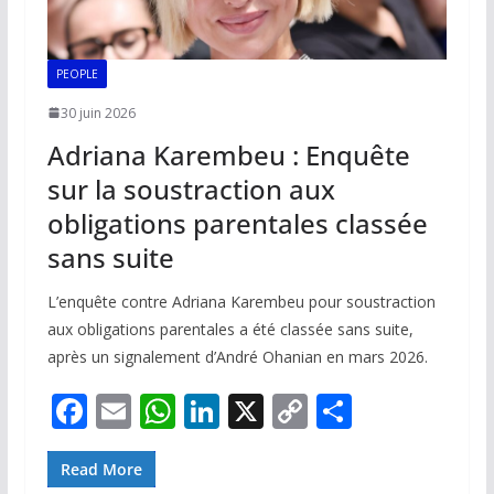
PEOPLE
30 juin 2026
Adriana Karembeu : Enquête
sur la soustraction aux
obligations parentales classée
sans suite
L’enquête contre Adriana Karembeu pour soustraction
aux obligations parentales a été classée sans suite,
après un signalement d’André Ohanian en mars 2026.
F
E
W
Li
X
C
P
ac
m
h
n
o
ar
e
ai
at
k
p
ta
Read More