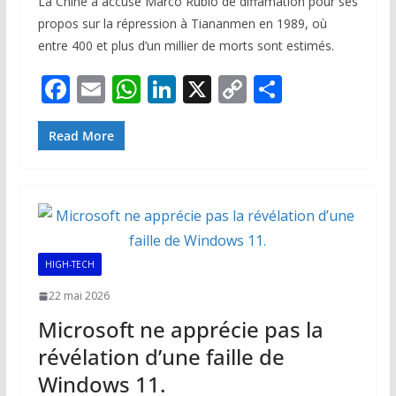
La Chine a accusé Marco Rubio de diffamation pour ses
propos sur la répression à Tiananmen en 1989, où
entre 400 et plus d’un millier de morts sont estimés.
F
E
W
Li
X
C
P
ac
m
h
n
o
ar
e
ai
at
k
p
ta
Read More
b
l
s
e
y
g
o
A
dI
Li
er
o
p
n
n
k
p
k
HIGH-TECH
22 mai 2026
Microsoft ne apprécie pas la
révélation d’une faille de
Windows 11.