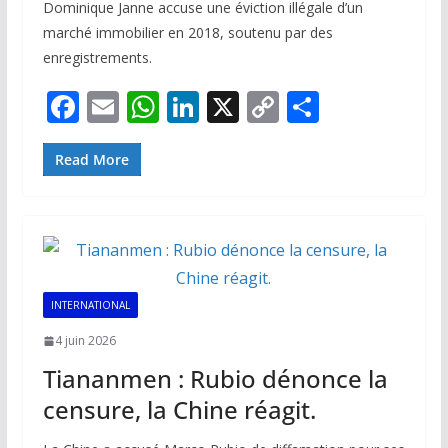
Dominique Janne accuse une éviction illégale d’un
marché immobilier en 2018, soutenu par des
enregistrements.
F
E
W
Li
X
C
P
ac
m
h
n
o
ar
e
ai
at
k
p
ta
Read More
b
l
s
e
y
g
o
A
dI
Li
er
o
p
n
n
k
p
k
INTERNATIONAL
4 juin 2026
Tiananmen : Rubio dénonce la
censure, la Chine réagit.