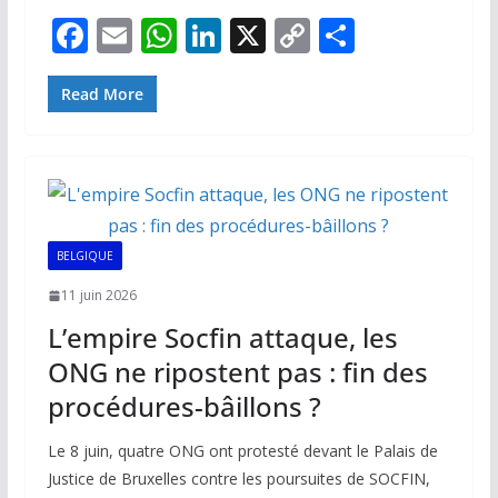
F
E
W
Li
X
C
P
ac
m
h
n
o
ar
e
ai
at
k
p
ta
Read More
b
l
s
e
y
g
o
A
dI
Li
er
o
p
n
n
k
p
k
BELGIQUE
11 juin 2026
L’empire Socfin attaque, les
ONG ne ripostent pas : fin des
procédures-bâillons ?
Le 8 juin, quatre ONG ont protesté devant le Palais de
Justice de Bruxelles contre les poursuites de SOCFIN,