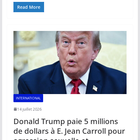
ac
m
h
n
o
ar
e
ai
at
k
p
ta
Read More
b
l
s
e
y
g
o
A
dI
Li
er
o
p
n
n
k
p
k
INTERNATIONAL
14 juillet 2026
Donald Trump paie 5 millions
de dollars à E. Jean Carroll pour