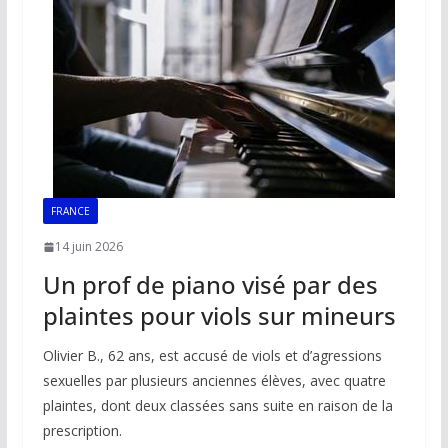
o
p
n
n
k
p
k
FRANCE
14 juin 2026
Un prof de piano visé par des
plaintes pour viols sur mineurs
Olivier B., 62 ans, est accusé de viols et d’agressions
sexuelles par plusieurs anciennes élèves, avec quatre
plaintes, dont deux classées sans suite en raison de la
prescription.