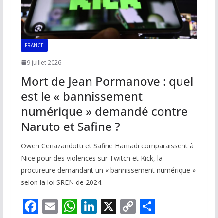
FRANCE
9 juillet 2026
Mort de Jean Pormanove : quel
est le « bannissement
numérique » demandé contre
Naruto et Safine ?
Owen Cenazandotti et Safine Hamadi comparaissent à
Nice pour des violences sur Twitch et Kick, la
procureure demandant un « bannissement numérique »
selon la loi SREN de 2024.
F
E
W
Li
X
C
P