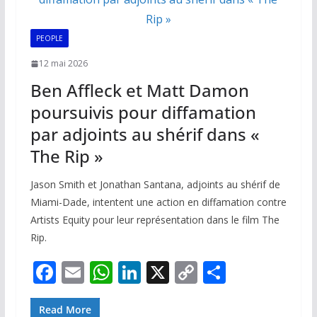
k
p
k
PEOPLE
12 mai 2026
Ben Affleck et Matt Damon
poursuivis pour diffamation
par adjoints au shérif dans «
The Rip »
Jason Smith et Jonathan Santana, adjoints au shérif de
Miami-Dade, intentent une action en diffamation contre
Artists Equity pour leur représentation dans le film The
Rip.
F
E
W
Li
X
C
P
ac
m
h
n
o
ar
Read More