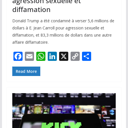
agression sexuelle et
diffamation
Donald Trump a été condamné à verser 5,6 millions de
dollars à E. Jean Carroll pour agression sexuelle et
diffamation, et 83,3 millions de dollars dans une autre
affaire diffamatoire.
F
E
W
Li
X
C
P
ac
m
h
n
o
ar
e
ai
at
k
p
ta
Read More
b
l
s
e
y
g
o
A
dI
Li
er
o
p
n
n
k
p
k