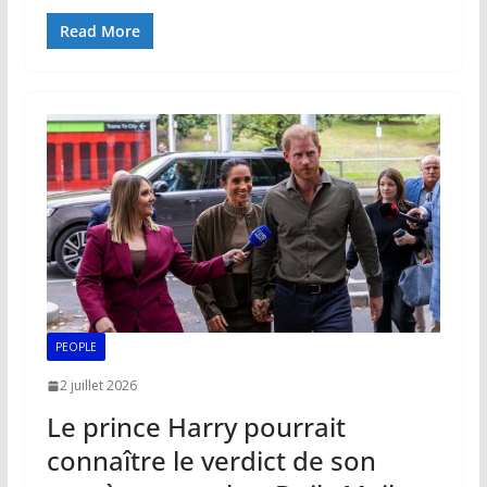
ac
m
h
n
o
ar
e
ai
at
k
p
ta
Read More
b
l
s
e
y
g
o
A
dI
Li
er
o
p
n
n
k
p
k
PEOPLE
2 juillet 2026
Le prince Harry pourrait
connaître le verdict de son