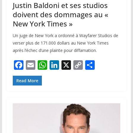
Justin Baldoni et ses studios
doivent des dommages au «
New York Times »
Un juge de New York a ordonné à Wayfarer Studios de
verser plus de 171.000 dollars au New York Times
après l’échec d’une plainte pour diffamation.
F
E
W
Li
X
C
P
ac
m
h
n
o
ar
e
ai
at
k
p
ta
Read More
b
l
s
e
y
g
o
A
dI
Li
er
o
p
n
n
k
p
k