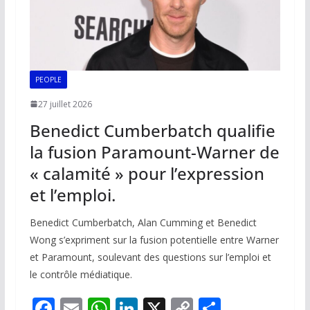
PEOPLE
27 juillet 2026
Benedict Cumberbatch qualifie
la fusion Paramount-Warner de
« calamité » pour l’expression
et l’emploi.
Benedict Cumberbatch, Alan Cumming et Benedict
Wong s’expriment sur la fusion potentielle entre Warner
et Paramount, soulevant des questions sur l’emploi et
le contrôle médiatique.
F
E
W
Li
X
C
P