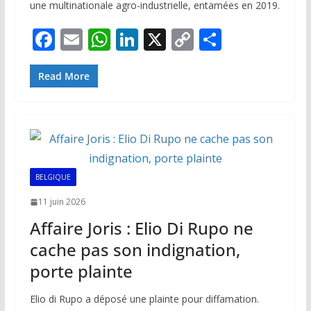
une multinationale agro-industrielle, entamées en 2019.
F
E
W
Li
X
C
P
ac
m
h
n
o
ar
e
ai
at
k
p
ta
Read More
b
l
s
e
y
g
o
A
dI
Li
er
o
p
n
n
k
p
k
BELGIQUE
11 juin 2026
Affaire Joris : Elio Di Rupo ne
cache pas son indignation,
porte plainte
Elio di Rupo a déposé une plainte pour diffamation.