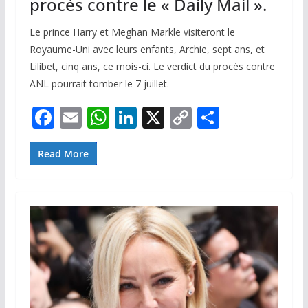
procès contre le « Daily Mail ».
Le prince Harry et Meghan Markle visiteront le
Royaume-Uni avec leurs enfants, Archie, sept ans, et
Lilibet, cinq ans, ce mois-ci. Le verdict du procès contre
ANL pourrait tomber le 7 juillet.
F
E
W
Li
X
C
P
ac
m
h
n
o
ar
e
ai
at
k
p
ta
Read More
b
l
s
e
y
g
o
A
dI
Li
er
o
p
n
n
k
p
k