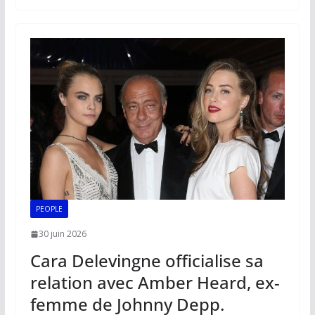
b
l
s
e
y
g
o
A
dI
Li
er
o
p
n
n
k
p
k
PEOPLE
30 juin 2026
Cara Delevingne officialise sa
relation avec Amber Heard, ex-
femme de Johnny Depp.