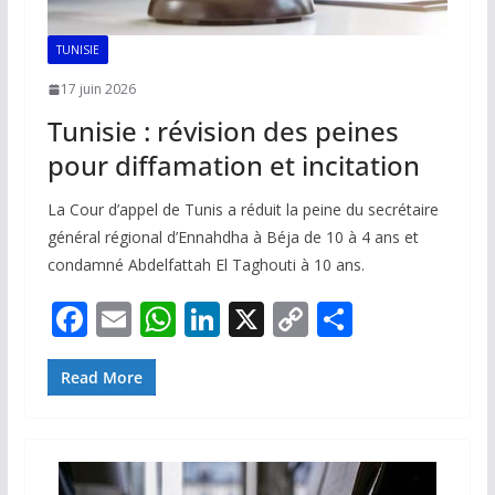
TUNISIE
17 juin 2026
Tunisie : révision des peines
pour diffamation et incitation
La Cour d’appel de Tunis a réduit la peine du secrétaire
général régional d’Ennahdha à Béja de 10 à 4 ans et
condamné Abdelfattah El Taghouti à 10 ans.
F
E
W
Li
X
C
P
ac
m
h
n
o
ar
e
ai
at
k
p
ta
Read More
b
l
s
e
y
g
o
A
dI
Li
er