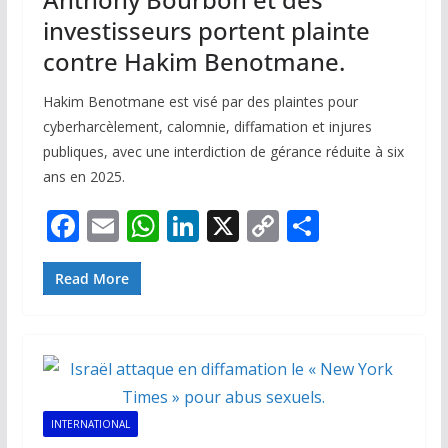
investisseurs portent plainte
contre Hakim Benotmane.
Hakim Benotmane est visé par des plaintes pour
cyberharcèlement, calomnie, diffamation et injures
publiques, avec une interdiction de gérance réduite à six
ans en 2025.
F
E
W
Li
X
C
P
ac
m
h
n
o
ar
e
ai
at
k
p
ta
Read More
b
l
s
e
y
g
o
A
dI
Li
er
o
p
n
n
k
p
k
INTERNATIONAL