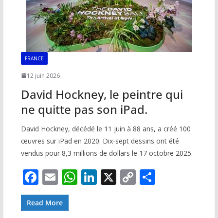
FRANCE
12 juin 2026
David Hockney, le peintre qui
ne quitte pas son iPad.
David Hockney, décédé le 11 juin à 88 ans, a créé 100
œuvres sur iPad en 2020. Dix-sept dessins ont été
vendus pour 8,3 millions de dollars le 17 octobre 2025.
F
E
W
Li
X
C
P
ac
m
h
n
o
ar
e
ai
at
k
p
ta
Read More