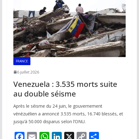
FRANCE
6 juillet 2026
Venezuela : 3.535 morts suite
au double séisme
Après le séisme du 24 juin, le gouvernement
vénézuélien a annoncé 3.535 morts, 16.740 blessés, et
jusqu’à 50.000 disparus selon l’ONU.
F
E
W
Li
X
C
P