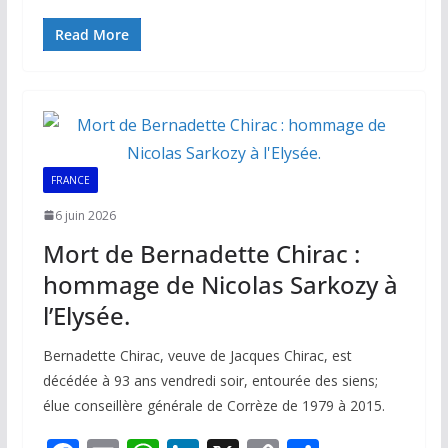
ac
m
h
n
o
ar
e
ai
at
k
p
ta
Read More
b
l
s
e
y
g
o
A
dI
Li
er
o
p
n
n
k
p
k
FRANCE
6 juin 2026
Mort de Bernadette Chirac :
hommage de Nicolas Sarkozy à
l’Elysée.
Bernadette Chirac, veuve de Jacques Chirac, est
décédée à 93 ans vendredi soir, entourée des siens;
élue conseillère générale de Corrèze de 1979 à 2015.