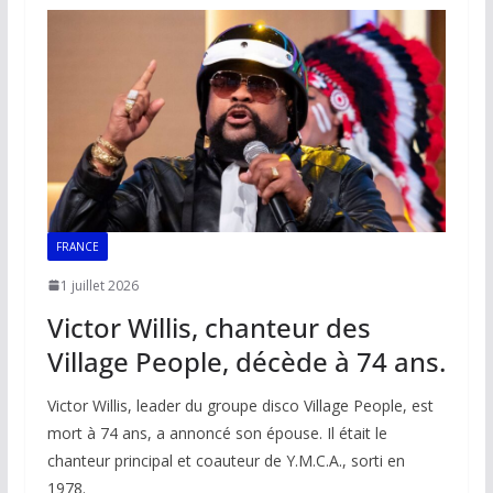
o
A
dI
Li
er
o
p
n
n
k
p
k
FRANCE
1 juillet 2026
Victor Willis, chanteur des
Village People, décède à 74 ans.
Victor Willis, leader du groupe disco Village People, est
mort à 74 ans, a annoncé son épouse. Il était le
chanteur principal et coauteur de Y.M.C.A., sorti en
1978.