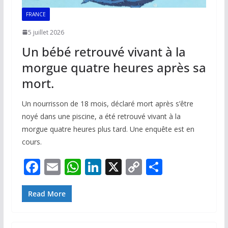
FRANCE
5 juillet 2026
Un bébé retrouvé vivant à la
morgue quatre heures après sa
mort.
Un nourrisson de 18 mois, déclaré mort après s’être
noyé dans une piscine, a été retrouvé vivant à la
morgue quatre heures plus tard. Une enquête est en
cours.
F
E
W
Li
X
C
P
ac
m
h
n
o
ar
e
ai
at
k
p
ta
Read More
b
l
s
e
y
g