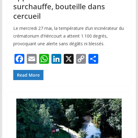
surchauffe, bouteille dans
cercueil
Le mercredi 27 mai, la température d’un incinérateur du
crématorium d’Héricourt a atteint 1.100 degrés,
provoquant une alerte sans dégâts ni blessés.
F
E
W
Li
X
C
P
ac
m
h
n
o
ar
e
ai
at
k
p
ta
Read More
b
l
s
e
y
g
o
A
dI
Li
er
o
p
n
n
k
p
k