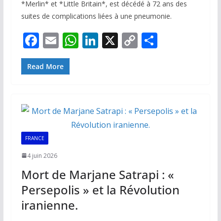
*Merlin* et *Little Britain*, est décédé à 72 ans des
suites de complications liées à une pneumonie.
F
E
W
Li
X
C
P
ac
m
h
n
o
ar
e
ai
at
k
p
ta
Read More
b
l
s
e
y
g
o
A
dI
Li
er
o
p
n
n
k
p
k
FRANCE
4 juin 2026
Mort de Marjane Satrapi : «
Persepolis » et la Révolution
iranienne.