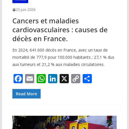
23 juin 2026
Cancers et maladies
cardiovasculaires : causes de
décès en France.
En 2024, 641.000 décès en France, avec un taux de
mortalité de 777,9 pour 100.000 habitants ; 27,1 % dus
aux tumeurs et 21,2 % aux maladies circulatoires.
F
E
W
Li
X
C
P
ac
m
h
n
o
ar
e
ai
at
k
p
ta
Read More
b
l
s
e
y
g
o
A
dI
Li
er
o
p
n
n