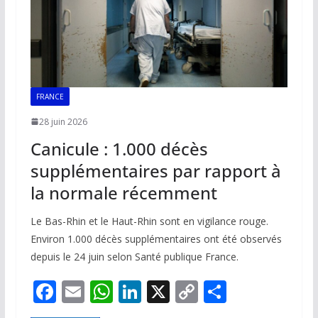
FRANCE
28 juin 2026
Canicule : 1.000 décès
supplémentaires par rapport à
la normale récemment
Le Bas-Rhin et le Haut-Rhin sont en vigilance rouge.
Environ 1.000 décès supplémentaires ont été observés
depuis le 24 juin selon Santé publique France.
F
E
W
Li
X
C
P
ac
m
h
n
o
ar