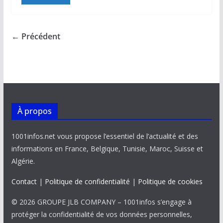
e
ai
at
k
p
ta
b
l
s
e
y
g
o
A
dI
Li
er
← Précédent
o
p
n
n
k
p
k
À propos
1001infos.net vous propose l’essentiel de l’actualité et des
informations en France, Belgique, Tunisie, Maroc, Suisse et
Algérie.
Contact
|
Politique de confidentialité
|
Politique de cookies
© 2026 GROUPE JLB COMPANY – 1001infos s’engage à
protéger la confidentialité de vos données personnelles,