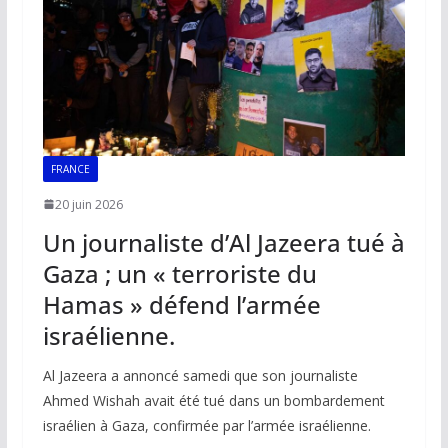
k
p
k
FRANCE
20 juin 2026
Un journaliste d’Al Jazeera tué à
Gaza ; un « terroriste du
Hamas » défend l’armée
israélienne.
Al Jazeera a annoncé samedi que son journaliste
Ahmed Wishah avait été tué dans un bombardement
israélien à Gaza, confirmée par l’armée israélienne.