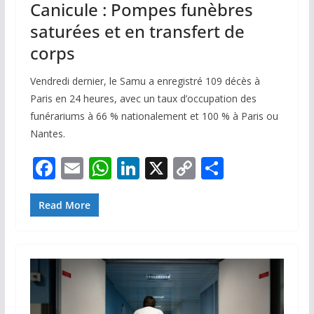
Canicule : Pompes funèbres
saturées et en transfert de
corps
Vendredi dernier, le Samu a enregistré 109 décès à
Paris en 24 heures, avec un taux d’occupation des
funérariums à 66 % nationalement et 100 % à Paris ou
Nantes.
F
E
W
Li
X
C
P
ac
m
h
n
o
ar
e
ai
at
k
p
ta
Read More
b
l
s
e
y
g
o
A
dI
Li
er
o
p
n
n
k
p
k