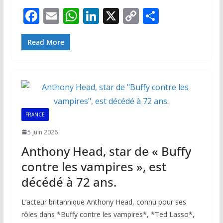
F
E
W
Li
X
C
P
ac
m
h
n
o
ar
e
ai
at
k
p
ta
Read More
b
l
s
e
y
g
o
A
dI
Li
er
o
p
n
n
k
p
k
FRANCE
5 juin 2026
Anthony Head, star de « Buffy
contre les vampires », est
décédé à 72 ans.
L’acteur britannique Anthony Head, connu pour ses
rôles dans *Buffy contre les vampires*, *Ted Lasso*,