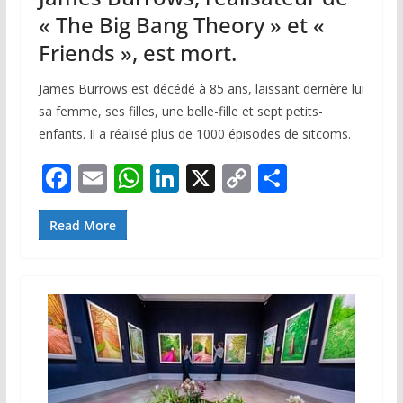
« The Big Bang Theory » et «
Friends », est mort.
James Burrows est décédé à 85 ans, laissant derrière lui
sa femme, ses filles, une belle-fille et sept petits-
enfants. Il a réalisé plus de 1000 épisodes de sitcoms.
F
E
W
Li
X
C
P
ac
m
h
n
o
ar
e
ai
at
k
p
ta
Read More
b
l
s
e
y
g
o
A
dI
Li
er
o
p
n
n
k
p
k