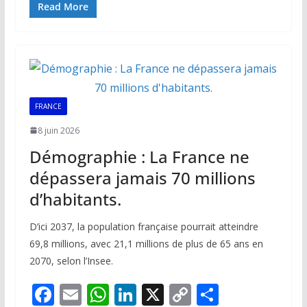
e
ai
at
k
p
ta
Read More
b
l
s
e
y
g
o
A
dI
Li
er
o
p
n
n
k
p
k
FRANCE
8 juin 2026
Démographie : La France ne
dépassera jamais 70 millions
d’habitants.
D’ici 2037, la population française pourrait atteindre
69,8 millions, avec 21,1 millions de plus de 65 ans en
2070, selon l’Insee.
F
E
W
Li
X
C
P