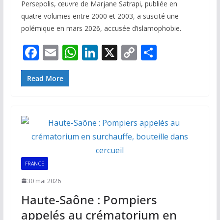
Persepolis, œuvre de Marjane Satrapi, publiée en
quatre volumes entre 2000 et 2003, a suscité une
polémique en mars 2026, accusée d’islamophobie.
F
E
W
Li
X
C
P
ac
m
h
n
o
ar
e
ai
at
k
p
ta
Read More
b
l
s
e
y
g
o
A
dI
Li
er
o
p
n
n
k
p
k
FRANCE
30 mai 2026
Haute-Saône : Pompiers
appelés au crématorium en