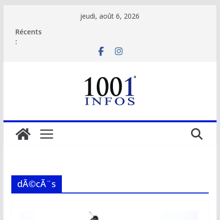
Passer
jeudi, août 6, 2026
au
Récents
contenu
:
dÃ©cÃ¨s