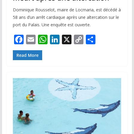
Dominique Rousselot, maire de Locmaria, est décédé à
58 ans d’un arrêt cardiaque après une altercation sur le
port du Palais. Une enquête est ouverte.
F
E
W
Li
X
C
P
ac
m
h
n
o
ar
e
ai
at
k
p
ta
Read More
b
l
s
e
y
g
o
A
dI
Li
er
o
p
n
n
k
p
k