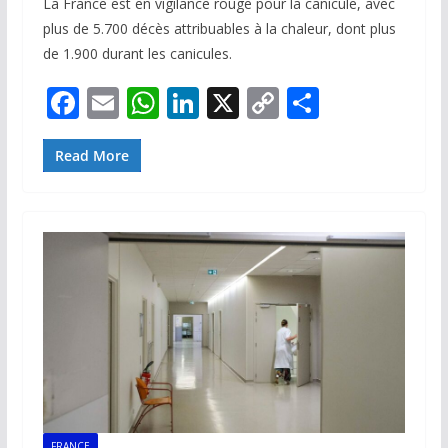
La France est en vigilance rouge pour la canicule, avec
plus de 5.700 décès attribuables à la chaleur, dont plus
de 1.900 durant les canicules.
F
E
W
Li
X
C
P
ac
m
h
n
o
ar
e
ai
at
k
p
ta
Read More
b
l
s
e
y
g
o
A
dI
Li
er
o
p
n
n
k
p
k
FRANCE