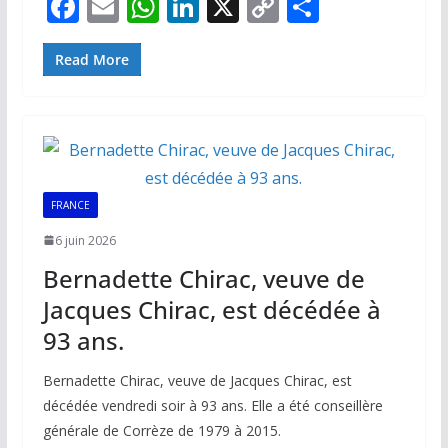
F
E
W
Li
X
C
P
ac
m
h
n
o
ar
e
ai
at
k
p
ta
Read More
b
l
s
e
y
g
o
A
dI
Li
er
o
p
n
n
k
p
k
FRANCE
6 juin 2026
Bernadette Chirac, veuve de
Jacques Chirac, est décédée à
93 ans.
Bernadette Chirac, veuve de Jacques Chirac, est
décédée vendredi soir à 93 ans. Elle a été conseillère
générale de Corrèze de 1979 à 2015.