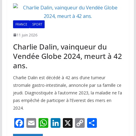
o
A
dI
Li
er
o
p
n
n
k
p
k
FRANCE
SPORT
11 juin 2026
Charlie Dalin, vainqueur du
Vendée Globe 2024, meurt à 42
ans.
Charlie Dalin est décédé à 42 ans d’une tumeur
stromale gastro-intestinale, annoncée par sa famille ce
jeudi. Diagnostiquée à l’automne 2023, la maladie ne l’a
pas empêché de participer à l’Everest des mers en
2024.
F
E
W
Li
X
C
P
ac
m
h
n
o
ar