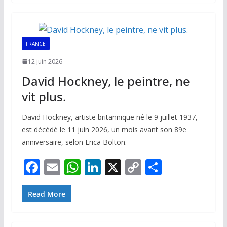
b
l
s
e
y
g
o
A
dI
Li
er
o
p
n
n
FRANCE
k
p
k
12 juin 2026
David Hockney, le peintre, ne
vit plus.
David Hockney, artiste britannique né le 9 juillet 1937,
est décédé le 11 juin 2026, un mois avant son 89e
anniversaire, selon Erica Bolton.
F
E
W
Li
X
C
P
ac
m
h
n
o
ar
e
ai
at
k
p
ta
Read More
b
l
s
e
y
g