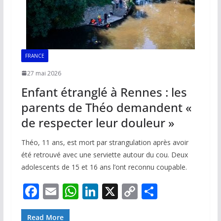
FRANCE
27 mai 2026
Enfant étranglé à Rennes : les
parents de Théo demandent «
de respecter leur douleur »
Théo, 11 ans, est mort par strangulation après avoir
été retrouvé avec une serviette autour du cou. Deux
adolescents de 15 et 16 ans l’ont reconnu coupable.
F
E
W
Li
X
C
P
ac
m
h
n
o
ar
Read More