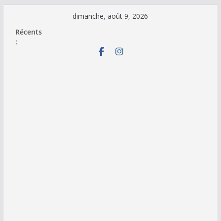
Passer
dimanche, août 9, 2026
au
Récents
contenu
: