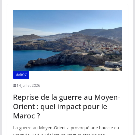
b
l
s
e
y
g
o
A
dI
Li
er
o
p
n
n
k
p
k
MAROC
14 juillet 2026
Reprise de la guerre au Moyen-
Orient : quel impact pour le
Maroc ?
La guerre au Moyen-Orient a provoqué une hausse du