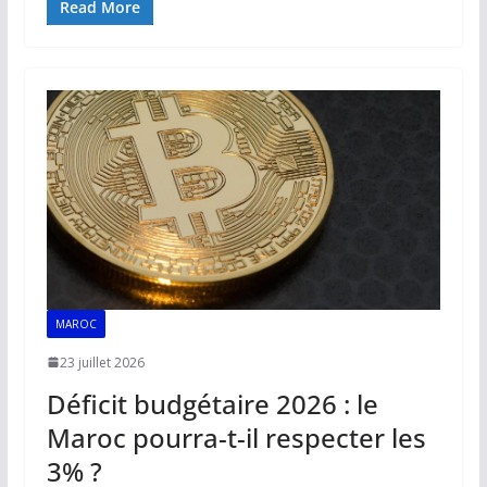
e
ai
at
k
p
ta
Read More
b
l
s
e
y
g
o
A
dI
Li
er
o
p
n
n
k
p
k
MAROC
23 juillet 2026
Déficit budgétaire 2026 : le
Maroc pourra-t-il respecter les
3% ?