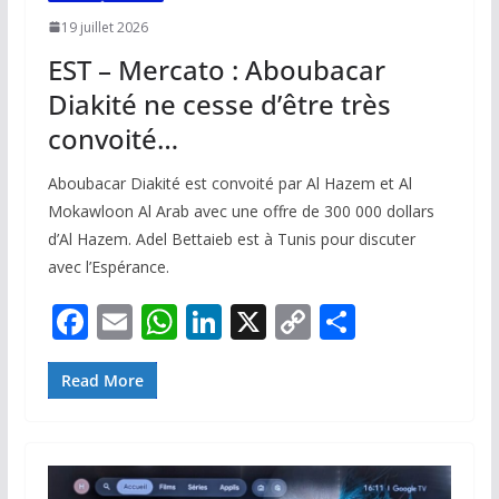
19 juillet 2026
EST – Mercato : Aboubacar
Diakité ne cesse d’être très
convoité…
Aboubacar Diakité est convoité par Al Hazem et Al
Mokawloon Al Arab avec une offre de 300 000 dollars
d’Al Hazem. Adel Bettaieb est à Tunis pour discuter
avec l’Espérance.
F
E
W
Li
X
C
P
ac
m
h
n
o
ar
e
ai
at
k
p
ta
Read More
b
l
s
e
y
g
o
A
dI
Li
er