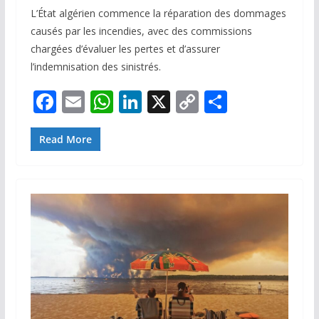
L’État algérien commence la réparation des dommages
causés par les incendies, avec des commissions
chargées d’évaluer les pertes et d’assurer
l’indemnisation des sinistrés.
F
E
W
Li
X
C
P
ac
m
h
n
o
ar
e
ai
at
k
p
ta
Read More
b
l
s
e
y
g
o
A
dI
Li
er
o
p
n
n
k
p
k