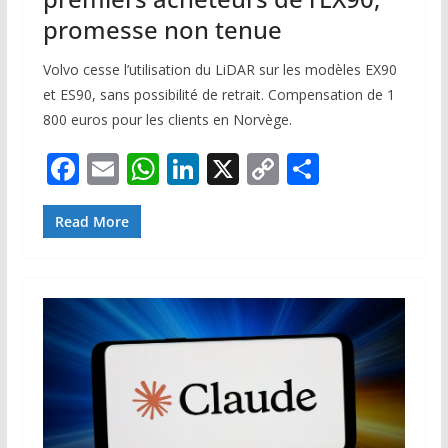
promesse non tenue
Volvo cesse l’utilisation du LiDAR sur les modèles EX90
et ES90, sans possibilité de retrait. Compensation de 1
800 euros pour les clients en Norvège.
F
E
W
Li
X
C
P
ac
m
h
n
o
ar
e
ai
at
k
p
ta
Read More
b
l
s
e
y
g
o
A
dI
Li
er
o
p
n
n
k
p
k