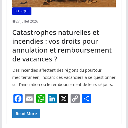
BELGIQUE
27 juillet 2026
Catastrophes naturelles et
incendies : vos droits pour
annulation et remboursement
de vacances ?
Des incendies affectent des régions du pourtour
méditerranéen, incitant des vacanciers à se questionner
sur l’annulation ou le remboursement de leurs séjours.
F
E
W
Li
X
C
P
ac
m
h
n
o
ar
e
ai
at
k
p
ta
Read More
b
l
s
e
y
g