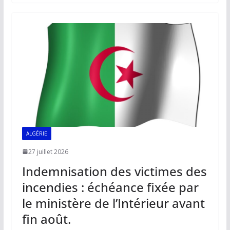
b
l
s
e
y
g
o
A
dI
Li
er
o
p
n
n
k
p
k
ALGÉRIE
27 juillet 2026
Indemnisation des victimes des
incendies : échéance fixée par
le ministère de l’Intérieur avant
fin août.