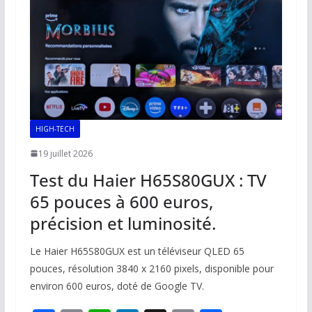
o
p
n
n
k
p
k
HIGH-TECH
19 juillet 2026
Test du Haier H65S80GUX : TV
65 pouces à 600 euros,
précision et luminosité.
Le Haier H65S80GUX est un téléviseur QLED 65
pouces, résolution 3840 x 2160 pixels, disponible pour
environ 600 euros, doté de Google TV.