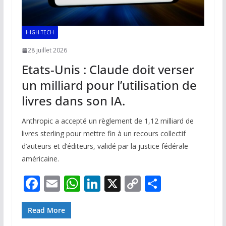
HIGH-TECH
28 juillet 2026
Etats-Unis : Claude doit verser
un milliard pour l’utilisation de
livres dans son IA.
Anthropic a accepté un règlement de 1,12 milliard de
livres sterling pour mettre fin à un recours collectif
d’auteurs et d’éditeurs, validé par la justice fédérale
américaine.
F
E
W
Li
X
C
P
ac
m
h
n
o
ar
e
ai
at
k
p
ta
Read More