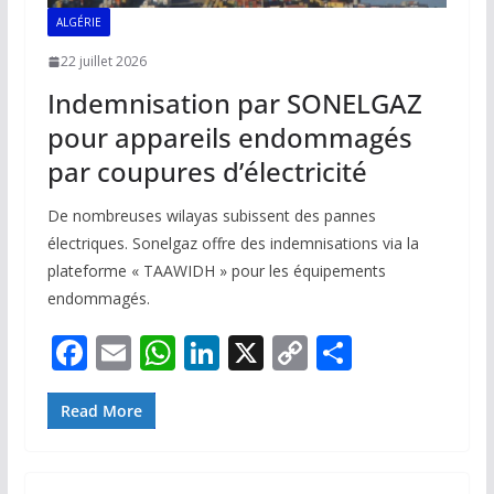
ALGÉRIE
22 juillet 2026
Indemnisation par SONELGAZ
pour appareils endommagés
par coupures d’électricité
De nombreuses wilayas subissent des pannes
électriques. Sonelgaz offre des indemnisations via la
plateforme « TAAWIDH » pour les équipements
endommagés.
F
E
W
Li
X
C
P
ac
m
h
n
o
ar
e
ai
at
k
p
ta
Read More
b
l
s
e
y
g
o
A
dI
Li
er