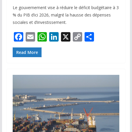
Le gouvernement vise à réduire le déficit budgétaire à 3
% du PIB d’ici 2026, malgré la hausse des dépenses
sociales et d’investissement.
F
E
W
Li
X
C
P
ac
m
h
n
o
ar
e
ai
at
k
p
ta
Read More
b
l
s
e
y
g
o
A
dI
Li
er
o
p
n
n
k
p
k