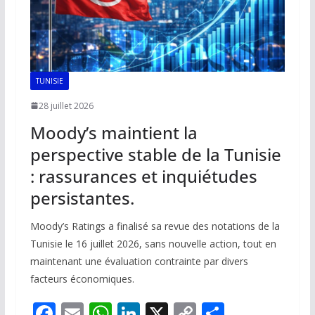
TUNISIE
28 juillet 2026
Moody’s maintient la
perspective stable de la Tunisie
: rassurances et inquiétudes
persistantes.
Moody’s Ratings a finalisé sa revue des notations de la
Tunisie le 16 juillet 2026, sans nouvelle action, tout en
maintenant une évaluation contrainte par divers
facteurs économiques.
F
E
W
Li
X
C
P