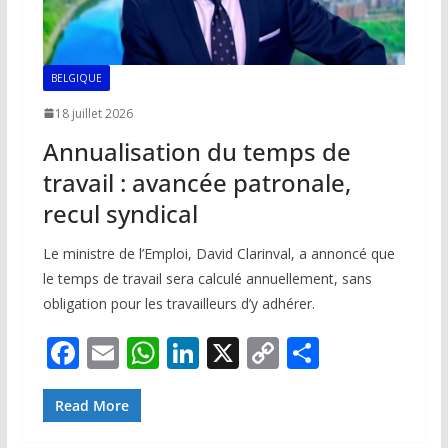
BELGIQUE
18 juillet 2026
Annualisation du temps de
travail : avancée patronale,
recul syndical
Le ministre de l’Emploi, David Clarinval, a annoncé que
le temps de travail sera calculé annuellement, sans
obligation pour les travailleurs d’y adhérer.
F
E
W
Li
X
C
P
ac
m
h
n
o
ar
e
ai
at
k
p
ta
Read More