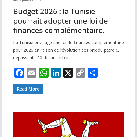
Budget 2026 : la Tunisie
pourrait adopter une loi de
finances complémentaire.
La Tunisie envisage une loi de finances complémentaire
pour 2026 en raison de l’évolution des prix du pétrole,
dépassant 100 dollars le baril.
F
E
W
Li
X
C
P
ac
m
h
n
o
ar
e
ai
at
k
p
ta
Read More
b
l
s
e
y
g
o
A
dI
Li
er
o
p
n
n
k
p
k