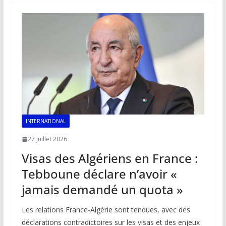
o
A
dI
Li
er
o
p
n
n
k
p
k
INTERNATIONAL
27 juillet 2026
Visas des Algériens en France :
Tebboune déclare n’avoir «
jamais demandé un quota »
Les relations France-Algérie sont tendues, avec des
déclarations contradictoires sur les visas et des enjeux