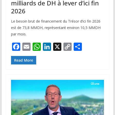
milliards de DH à lever d’ici fin
2026
Le besoin brut de financement du Trésor d’ici fin 2026
est de 73,8 MMDH, représentant environ 10,5 MMDH
par mois.
F
E
W
Li
X
C
P
ac
m
h
n
o
ar
e
ai
at
k
p
ta
Read More
b
l
s
e
y
g
o
A
dI
Li
er
o
p
n
n
k
p
k