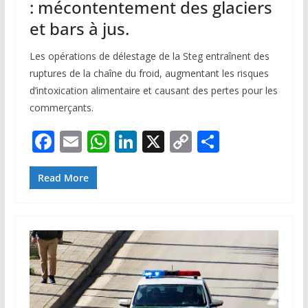
: mécontentement des glaciers
et bars à jus.
Les opérations de délestage de la Steg entraînent des
ruptures de la chaîne du froid, augmentant les risques
d’intoxication alimentaire et causant des pertes pour les
commerçants.
F
E
W
Li
X
C
P
ac
m
h
n
o
ar
e
ai
at
k
p
ta
Read More
b
l
s
e
y
g
o
A
dI
Li
er
o
p
n
n
k
p
k