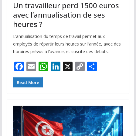
Un travailleur perd 1500 euros
avec l’annualisation de ses
heures ?
L’annualisation du temps de travail permet aux
employés de répartir leurs heures sur l’année, avec des
horaires prévus à l’avance, et suscite des débats.
F
E
W
Li
X
C
P
ac
m
h
n
o
ar
e
ai
at
k
p
ta
Read More
b
l
s
e
y
g
o
A
dI
Li
er
o
p
n
n
k
p
k