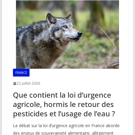
o
p
n
n
k
p
k
FRANCE
22 juillet 2026
Que contient la loi d’urgence
agricole, hormis le retour des
pesticides et l’usage de l’eau ?
Le débat sur la loi d’urgence agricole en France aborde
des enjeux de souveraineté alimentaire, allègement