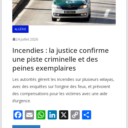
ALGÉRIE
24 juillet 2026
Incendies : la justice confirme
une piste criminelle et des
peines exemplaires
Les autorités gèrent les incendies sur plusieurs wilayas,
avec des enquêtes sur l’origine des feux, et prévoient
des compensations pour les victimes avec une aide
d’urgence.
F
E
W
Li
X
C
P
ac
m
h
n
o
ar