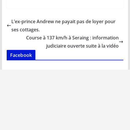
ac
m
h
n
o
ar
e
ai
at
k
p
ta
b
l
s
e
y
g
L’ex-prince Andrew ne payait pas de loyer pour
o
A
dI
Li
er
ses cottages.
o
p
n
n
Course à 137 km/h à Seraing : information
k
p
k
judiciaire ouverte suite à la vidéo
Facebook