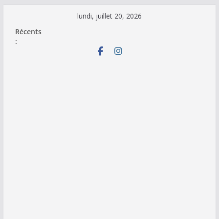
Passer
lundi, juillet 20, 2026
au
Récents
contenu
: