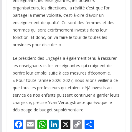
enseignants, les enseignantes, les pouvoirs
organisateurs, les directions, la réalité c’est que l’on
partage la même volonté, c’est-à-dire d’avoir un
enseignement de qualité. Ce sont des femmes et des
hommes qui sont extrêmement investis dans leur
fonction. Et donc, on va faire le tour de toutes les
provinces pour discuter. »
Le président des Engagés a également tenu à rassurer
les enseignants et les enseignantes qui craignent de
perdre leur emploi suite à ces mesures d’économie.
« Pour toute l’année 2026-2027, nous allons veiller à ce
que tous les professeurs qui étaient déjà investis au
service de nos enfants puissent continuer à garder leurs
charges », précise Yvan Verougstraete qui évoque le
déblocage de budget supplémentaire.
F
E
W
Li
X
C
P