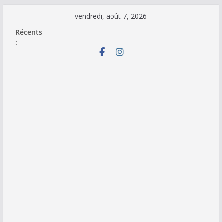
Passer
vendredi, août 7, 2026
au
Récents
contenu
: