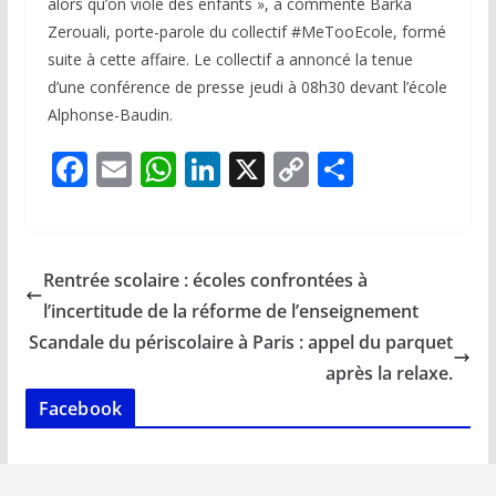
alors qu’on viole des enfants », a commenté Barka
Zerouali, porte-parole du collectif #MeTooEcole, formé
suite à cette affaire. Le collectif a annoncé la tenue
d’une conférence de presse jeudi à 08h30 devant l’école
Alphonse-Baudin.
F
E
W
Li
X
C
P
ac
m
h
n
o
ar
e
ai
at
k
p
ta
b
l
s
e
y
g
Rentrée scolaire : écoles confrontées à
o
A
dI
Li
er
l’incertitude de la réforme de l’enseignement
o
p
n
n
Scandale du périscolaire à Paris : appel du parquet
k
p
k
après la relaxe.
Facebook