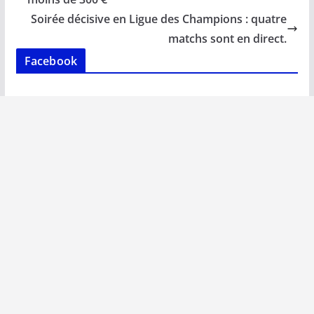
o
p
n
n
Soirée décisive en Ligue des Champions : quatre
k
p
k
matchs sont en direct.
Facebook