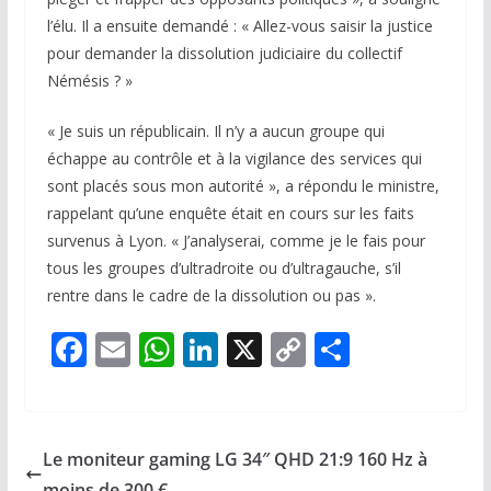
l’élu. Il a ensuite demandé : « Allez-vous saisir la justice
pour demander la dissolution judiciaire du collectif
Némésis ? »
« Je suis un républicain. Il n’y a aucun groupe qui
échappe au contrôle et à la vigilance des services qui
sont placés sous mon autorité », a répondu le ministre,
rappelant qu’une enquête était en cours sur les faits
survenus à Lyon. « J’analyserai, comme je le fais pour
tous les groupes d’ultradroite ou d’ultragauche, s’il
rentre dans le cadre de la dissolution ou pas ».
F
E
W
Li
X
C
P
ac
m
h
n
o
ar
e
ai
at
k
p
ta
b
l
s
e
y
g
Le moniteur gaming LG 34″ QHD 21:9 160 Hz à
o
A
dI
Li
er
moins de 300 €