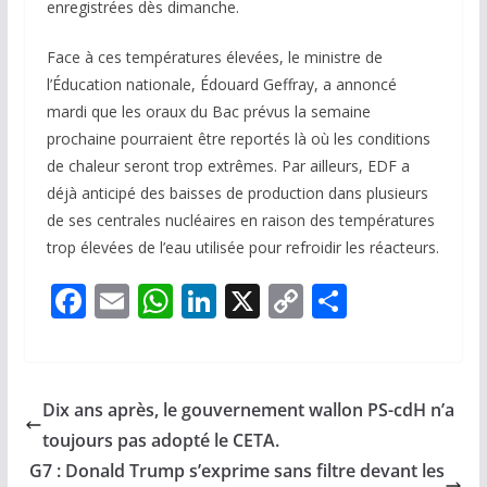
enregistrées dès dimanche.
Face à ces températures élevées, le ministre de
l’Éducation nationale, Édouard Geffray, a annoncé
mardi que les oraux du Bac prévus la semaine
prochaine pourraient être reportés là où les conditions
de chaleur seront trop extrêmes. Par ailleurs, EDF a
déjà anticipé des baisses de production dans plusieurs
de ses centrales nucléaires en raison des températures
trop élevées de l’eau utilisée pour refroidir les réacteurs.
F
E
W
Li
X
C
P
ac
m
h
n
o
ar
e
ai
at
k
p
ta
b
l
s
e
y
g
Dix ans après, le gouvernement wallon PS-cdH n’a
o
A
dI
Li
er
toujours pas adopté le CETA.
o
p
n
n
G7 : Donald Trump s’exprime sans filtre devant les