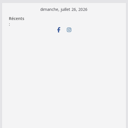
Passer
dimanche, juillet 26, 2026
au
Récents
contenu
: