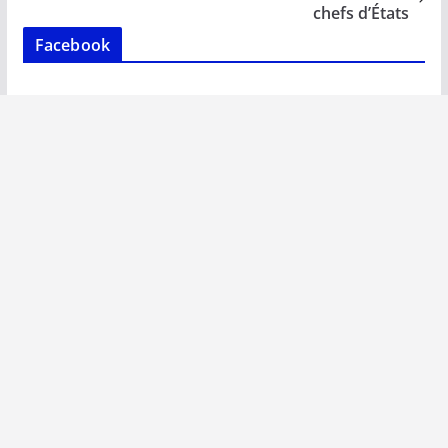
k
p
k
chefs d’États
Facebook