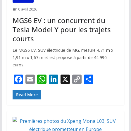
10 avril 2026
MGS6 EV : un concurrent du
Tesla Model Y pour les trajets
courts
Le MGS6 EV, SUV électrique de MG, mesure 4,71 m x
1,91 m x 1,67 m et est proposé à partir de 44 990
euros.
F
E
W
Li
X
C
P
ac
m
h
n
o
ar
e
ai
at
k
p
ta
Read More
b
l
s
e
y
g
o
A
dI
Li
er
o
p
n
n