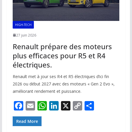
HIGH-TECH
27 juin 2026
Renault prépare des moteurs
plus efficaces pour R5 et R4
électriques.
Renault met à jour ses R4 et R5 électriques d’ici fin
2026 ou début 2027 avec des moteurs « Gen 2 Evo »,
améliorant rendement et puissance.
F
E
W
Li
X
C
P
ac
m
h
n
o
ar
e
ai
at
k
p
ta
Read More