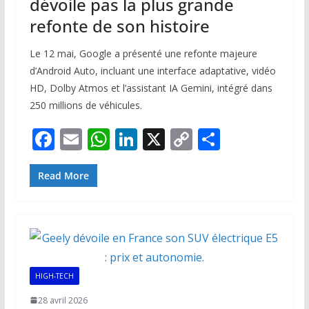
dévoile pas la plus grande
refonte de son histoire
Le 12 mai, Google a présenté une refonte majeure
d’Android Auto, incluant une interface adaptative, vidéo
HD, Dolby Atmos et l’assistant IA Gemini, intégré dans
250 millions de véhicules.
F
E
W
Li
X
C
P
ac
m
h
n
o
ar
e
ai
at
k
p
ta
Read More
b
l
s
e
y
g
o
A
dI
Li
er
o
p
n
n
k
p
k
HIGH-TECH
28 avril 2026