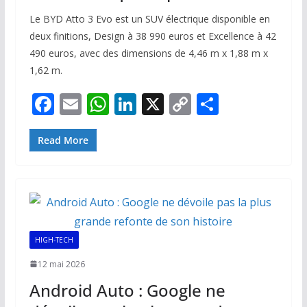
Le BYD Atto 3 Evo est un SUV électrique disponible en
deux finitions, Design à 38 990 euros et Excellence à 42
490 euros, avec des dimensions de 4,46 m x 1,88 m x
1,62 m.
F
E
W
Li
X
C
P
ac
m
h
n
o
ar
e
ai
at
k
p
ta
Read More
b
l
s
e
y
g
o
A
dI
Li
er
o
p
n
n
k
p
k
HIGH-TECH
12 mai 2026
Android Auto : Google ne