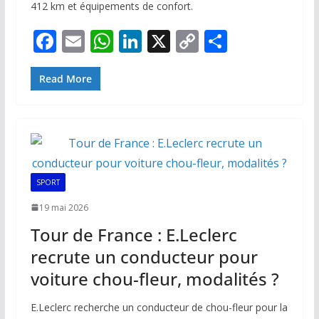
412 km et équipements de confort.
F
E
W
Li
X
C
P
ac
m
h
n
o
ar
e
ai
at
k
p
ta
Read More
b
l
s
e
y
g
o
A
dI
Li
er
o
p
n
n
k
p
k
SPORT
19 mai 2026
Tour de France : E.Leclerc
recrute un conducteur pour
voiture chou-fleur, modalités ?
E.Leclerc recherche un conducteur de chou-fleur pour la