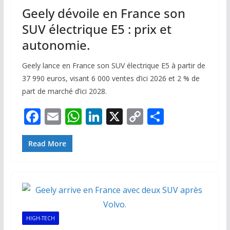
Geely dévoile en France son
SUV électrique E5 : prix et
autonomie.
Geely lance en France son SUV électrique E5 à partir de
37 990 euros, visant 6 000 ventes d’ici 2026 et 2 % de
part de marché d’ici 2028.
F
E
W
Li
X
C
P
ac
m
h
n
o
ar
e
ai
at
k
p
ta
Read More
b
l
s
e
y
g
o
A
dI
Li
er
o
p
n
n
k
p
k
HIGH-TECH