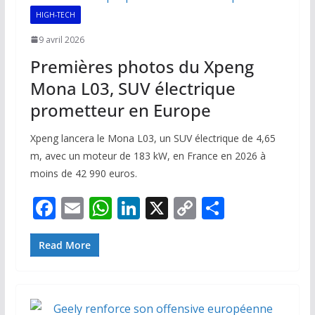
k
p
k
HIGH-TECH
9 avril 2026
Premières photos du Xpeng
Mona L03, SUV électrique
prometteur en Europe
Xpeng lancera le Mona L03, un SUV électrique de 4,65
m, avec un moteur de 183 kW, en France en 2026 à
moins de 42 990 euros.
F
E
W
Li
X
C
P
ac
m
h
n
o
ar
e
ai
at
k
p
ta
Read More
b
l
s
e
y
g
o
A
dI
Li
er