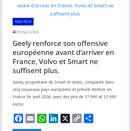
o
p
n
n
k
p
k
HIGH-TECH
29 mars 2026
Geely renforce son offensive
européenne avant d’arriver en
France, Volvo et Smart ne
suffisent plus.
Geely, propriétaire de Smart et Volvo, s’implante dans
cinq nouveaux pays européens et prévoit d’entrer en
France fin avril 2026, avec des prix de 37 990 et 32 990
euros.
F
E
W
Li
X
C
P
ac
m
h
n
o
ar