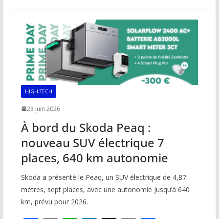
b
l
s
e
y
g
o
A
dI
Li
er
o
p
n
n
k
p
k
HIGH-TECH
23 juin 2026
À bord du Skoda Peaq :
nouveau SUV électrique 7
places, 640 km autonomie
Skoda a présenté le Peaq, un SUV électrique de 4,87
mètres, sept places, avec une autonomie jusqu’à 640
km, prévu pour 2026.