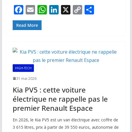
F
E
W
Li
X
C
P
ac
m
h
n
o
ar
e
ai
at
k
p
ta
Read More
b
l
s
e
y
g
o
A
dI
Li
er
o
p
n
n
k
p
k
HIGH-TECH
31 mai 2026
Kia PV5 : cette voiture
électrique ne rappelle pas le
premier Renault Espace
En 2026, le Kia PV5 est un van électrique avec coffre de
3 615 litres, prix à partir de 39 550 euros, autonomie de