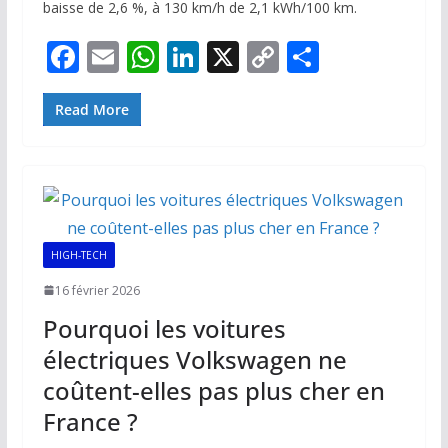
baisse de 2,6 %, à 130 km/h de 2,1 kWh/100 km.
F
E
W
Li
X
C
P
ac
m
h
n
o
ar
e
ai
at
k
p
ta
Read More
b
l
s
e
y
g
o
A
dI
Li
er
o
p
n
n
k
p
k
HIGH-TECH
16 février 2026
Pourquoi les voitures
électriques Volkswagen ne
coûtent-elles pas plus cher en
France ?