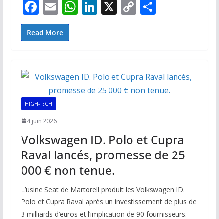
F
E
W
Li
X
C
P
ac
m
h
n
o
ar
e
ai
at
k
p
ta
Read More
b
l
s
e
y
g
o
A
dI
Li
er
o
p
n
n
k
p
k
HIGH-TECH
4 juin 2026
Volkswagen ID. Polo et Cupra
Raval lancés, promesse de 25
000 € non tenue.
L’usine Seat de Martorell produit les Volkswagen ID.
Polo et Cupra Raval après un investissement de plus de
3 milliards d’euros et l’implication de 90 fournisseurs.