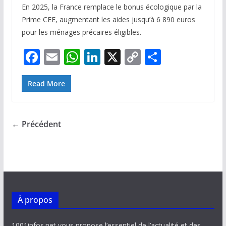
En 2025, la France remplace le bonus écologique par la
Prime CEE, augmentant les aides jusqu’à 6 890 euros
pour les ménages précaires éligibles.
F
E
W
Li
X
C
P
ac
m
h
n
o
ar
e
ai
at
k
p
ta
Read More
b
l
s
e
y
g
o
A
dI
Li
er
← Précédent
o
p
n
n
k
p
k
À propos
1001infos.net vous propose l’essentiel de l’actualité et des