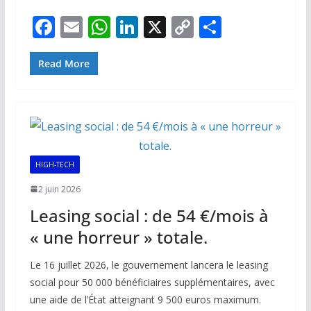
F
E
W
Li
X
C
P
ac
m
h
n
o
ar
e
ai
at
k
p
ta
Read More
b
l
s
e
y
g
o
A
dI
Li
er
o
p
n
n
k
p
k
HIGH-TECH
2 juin 2026
Leasing social : de 54 €/mois à
« une horreur » totale.
Le 16 juillet 2026, le gouvernement lancera le leasing
social pour 50 000 bénéficiaires supplémentaires, avec
une aide de l’État atteignant 9 500 euros maximum.