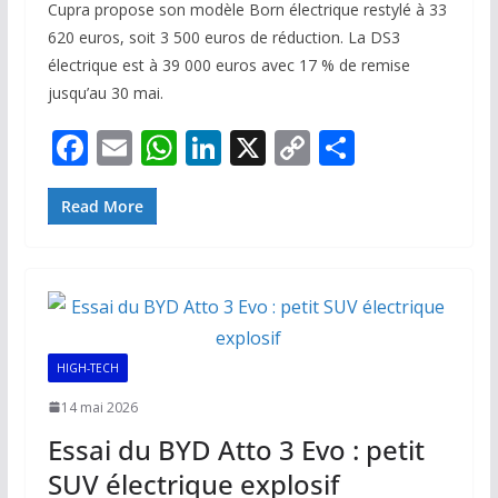
Cupra propose son modèle Born électrique restylé à 33
620 euros, soit 3 500 euros de réduction. La DS3
électrique est à 39 000 euros avec 17 % de remise
jusqu’au 30 mai.
F
E
W
Li
X
C
P
ac
m
h
n
o
ar
e
ai
at
k
p
ta
Read More
b
l
s
e
y
g
o
A
dI
Li
er
o
p
n
n
k
p
k
HIGH-TECH
14 mai 2026
Essai du BYD Atto 3 Evo : petit
SUV électrique explosif