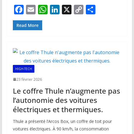
F
E
W
Li
X
C
P
ac
m
h
n
o
ar
e
ai
at
k
p
ta
Read More
b
l
s
e
y
g
o
A
dI
Li
er
o
p
n
n
k
p
k
HIGH-TECH
23 février 2026
Le coffre Thule n’augmente pas
l’autonomie des voitures
électriques et thermiques.
Thule a présenté l’Arcos Box, un coffre de toit pour
voitures électriques. À 90 km/h, la consommation