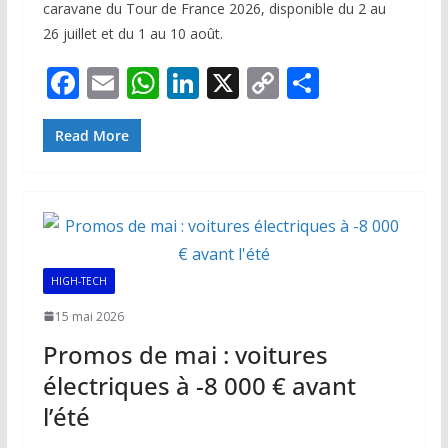
caravane du Tour de France 2026, disponible du 2 au
26 juillet et du 1 au 10 août.
F
E
W
Li
X
C
P
ac
m
h
n
o
ar
e
ai
at
k
p
ta
Read More
b
l
s
e
y
g
o
A
dI
Li
er
o
p
n
n
k
p
k
HIGH-TECH
15 mai 2026
Promos de mai : voitures
électriques à -8 000 € avant
l’été