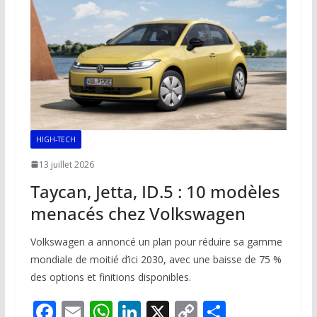
HIGH-TECH
13 juillet 2026
Taycan, Jetta, ID.5 : 10 modèles
menacés chez Volkswagen
Volkswagen a annoncé un plan pour réduire sa gamme
mondiale de moitié d’ici 2030, avec une baisse de 75 %
des options et finitions disponibles.
F
E
W
Li
X
C
P