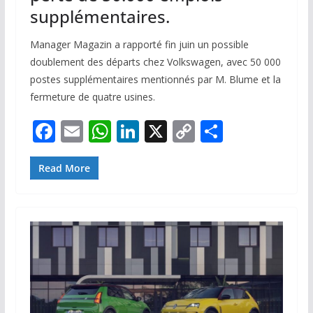
supplémentaires.
Manager Magazin a rapporté fin juin un possible
doublement des départs chez Volkswagen, avec 50 000
postes supplémentaires mentionnés par M. Blume et la
fermeture de quatre usines.
F
E
W
Li
X
C
P
ac
m
h
n
o
ar
e
ai
at
k
p
ta
Read More
b
l
s
e
y
g
o
A
dI
Li
er
o
p
n
n
k
p
k