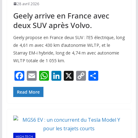
28 avril 2026
Geely arrive en France avec
deux SUV après Volvo.
Geely propose en France deux SUV : l’E5 électrique, long
de 4,61 m avec 430 km d’autonomie WLTP, et le
Starray EM-i hybride, long de 4,74 m avec autonomie
WLTP totale de 1 055 km.
F
E
W
Li
X
C
P
ac
m
h
n
o
ar
e
ai
at
k
p
ta
Read More
b
l
s
e
y
g
o
A
dI
Li
er
o
p
n
n
k
p
k
HIGH-TECH