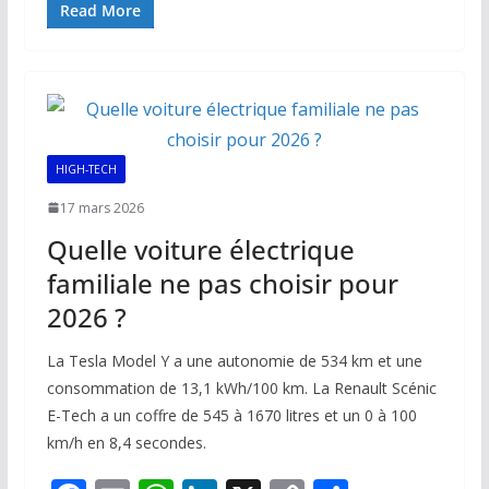
e
ai
at
k
p
ta
Read More
b
l
s
e
y
g
o
A
dI
Li
er
o
p
n
n
k
p
k
HIGH-TECH
17 mars 2026
Quelle voiture électrique
familiale ne pas choisir pour
2026 ?
La Tesla Model Y a une autonomie de 534 km et une
consommation de 13,1 kWh/100 km. La Renault Scénic
E-Tech a un coffre de 545 à 1670 litres et un 0 à 100
km/h en 8,4 secondes.