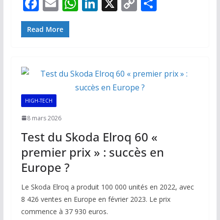
F
E
W
Li
X
C
P
ac
m
h
n
o
ar
e
ai
at
k
p
ta
Read More
b
l
s
e
y
g
o
A
dI
Li
er
o
p
n
n
k
p
k
HIGH-TECH
8 mars 2026
Test du Skoda Elroq 60 «
premier prix » : succès en
Europe ?
Le Skoda Elroq a produit 100 000 unités en 2022, avec
8 426 ventes en Europe en février 2023. Le prix
commence à 37 930 euros.