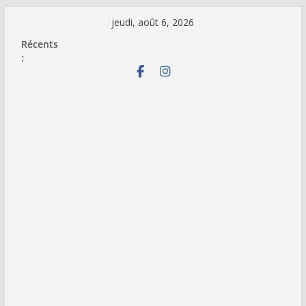
Passer
jeudi, août 6, 2026
au
Récents
contenu
: