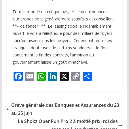
Tout le monde ne critique pas, et ceux qui nuancent
leur propos sont généralement satisfaits et conseillent
**« de foncer »**. Le leasing social a indéniablement
ouvert la voie à l’électrique pour des milliers de foyers
qui n’en avaient pas les moyens. Cependant, entre les
pratiques douteuses de certains vendeurs et le flou
concernant la fin des contrats, l’ambition du
gouvernement laisse un goût d’inachevé.
F
E
W
Li
X
C
P
ac
m
h
n
o
ar
e
ai
at
k
p
ta
b
l
s
e
y
g
Grève générale des Banques et Assurances du 23
o
A
dI
Li
er
au 25 juin
o
p
n
n
Le Shokz OpenRun Pro 2 à moitié prix, roi des