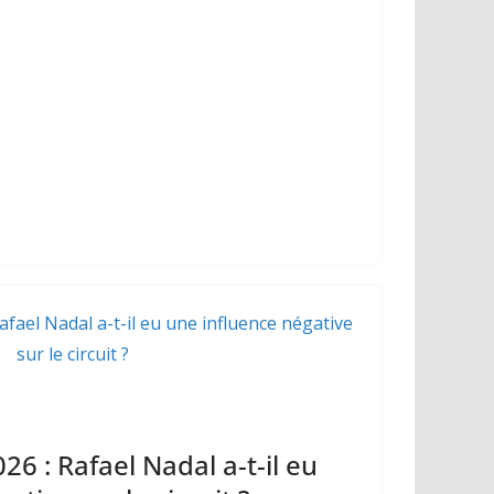
Li
er
n
k
6 : Rafael Nadal a-t-il eu