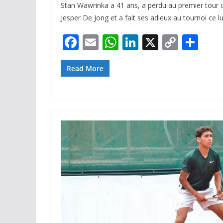
Stan Wawrinka a 41 ans, a perdu au premier tour 
Jesper De Jong et a fait ses adieux au tournoi ce lu
F
E
W
Li
X
C
P
ac
m
h
n
o
ar
e
ai
at
k
p
ta
Read More
b
l
s
e
y
g
o
A
dI
Li
er
o
p
n
n
k
p
k