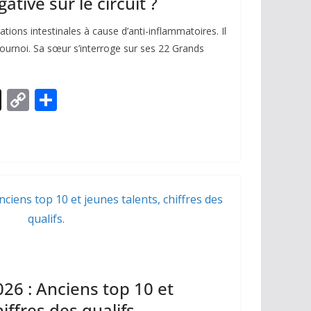
ative sur le circuit ?
tions intestinales à cause d’anti-inflammatoires. Il
tournoi. Sa sœur s’interroge sur ses 22 Grands
X
C
P
o
ar
p
ta
y
g
Li
er
n
k
26 : Anciens top 10 et
iffres des qualifs.