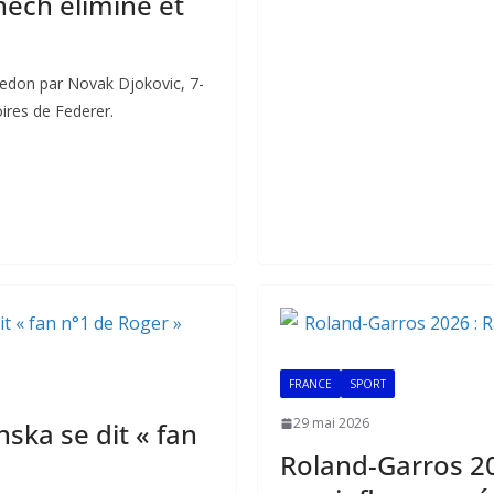
ech éliminé et
o
A
dI
o
p
n
k
p
ledon par Novak Djokovic, 7-
oires de Federer.
FRANCE
SPORT
29 mai 2026
ska se dit « fan
Roland-Garros 202