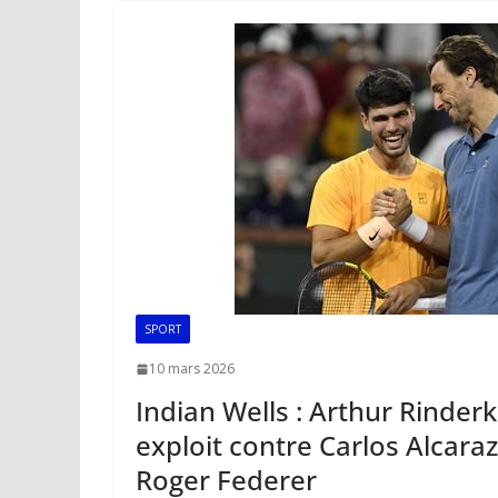
o
A
dI
Li
er
o
p
n
n
k
p
k
SPORT
10 mars 2026
Indian Wells : Arthur Rinde
exploit contre Carlos Alcar
Roger Federer