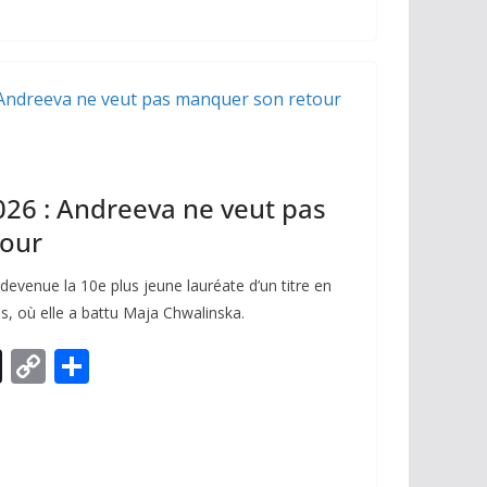
26 : Andreeva ne veut pas
tour
devenue la 10e plus jeune lauréate d’un titre en
, où elle a battu Maja Chwalinska.
X
C
P
o
ar
p
ta
y
g