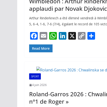
Wimbledon : Arthur Rinderkn
applaudi par Novak Djokovic
Arthur Rinderknech a été éliminé vendredi à Wimb
5, 6-4, 1-6, 7-6 (7/4), égalant le record de 105 vict
F
E
W
Li
X
C
P
ac
m
h
n
o
ar
e
ai
at
k
p
ta
Read More
b
l
s
e
y
g
o
A
dI
Li
er
o
p
n
n
SPORT
k
p
k
4 juin 2026
Roland-Garros 2026 : Chwalin
n°1 de Roger »