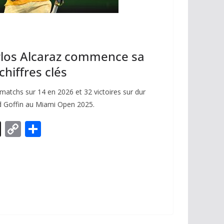
arlos Alcaraz commence sa
chiffres clés
matchs sur 14 en 2026 et 32 victoires sur dur
id Goffin au Miami Open 2025.
X
C
P
o
ar
p
ta
y
g
Li
er
n