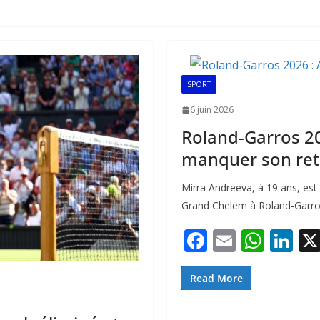
SPORT
6 juin 2026
Roland-Garros 20
manquer son re
Mirra Andreeva, à 19 ans, est 
Grand Chelem à Roland-Garros
F
E
W
Li
ac
m
h
n
e
ai
at
k
Read More
b
l
s
e