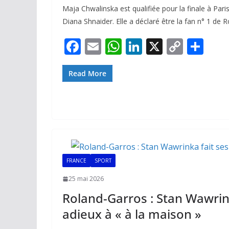
Maja Chwalinska est qualifiée pour la finale à Pari
Diana Shnaider. Elle a déclaré être la fan n° 1 de 
F
E
W
Li
X
C
P
ac
m
h
n
o
ar
e
ai
at
k
p
ta
Read More
b
l
s
e
y
g
o
A
dI
Li
er
o
p
n
n
k
p
k
FRANCE
SPORT
25 mai 2026
Roland-Garros : Stan Wawrink
adieux à « à la maison »