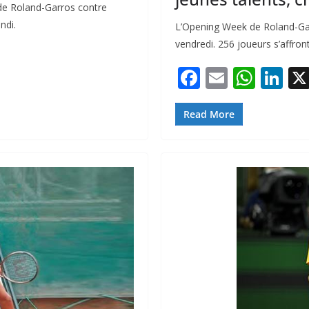
de Roland-Garros contre
ndi.
L’Opening Week de Roland-Gar
vendredi. 256 joueurs s’affron
F
E
W
Li
ac
m
h
n
e
ai
at
k
Read More
b
l
s
e
o
A
dI
o
p
n
k
p