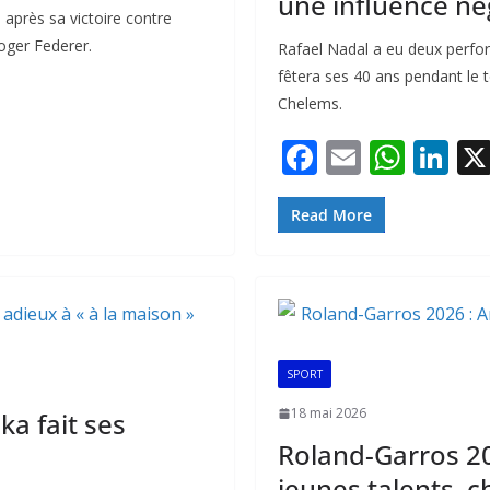
une influence nég
s après sa victoire contre
Roger Federer.
Rafael Nadal a eu deux perfora
fêtera ses 40 ans pendant le 
Chelems.
F
E
W
Li
ac
m
h
n
e
ai
at
k
Read More
b
l
s
e
o
A
dI
o
p
n
k
p
SPORT
18 mai 2026
a fait ses
Roland-Garros 20
jeunes talents, ch