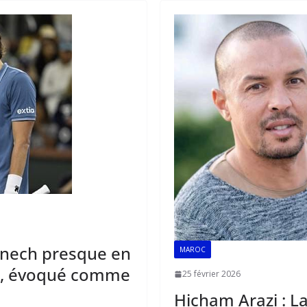
k
p
rknech presque en
MAROC
az, évoqué comme
25 février 2026
Hicham Arazi : La