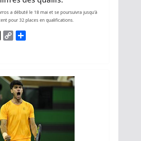
ros a débuté le 18 mai et se poursuivra jusqu’à
tent pour 32 places en qualifications.
X
C
P
o
ar
p
ta
y
g
Li
er
n
k