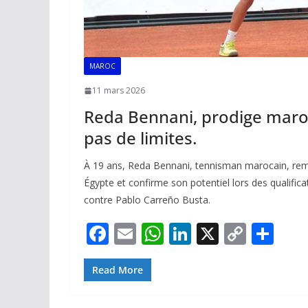
MAROC
11 mars 2026
Reda Bennani, prodige maroc
pas de limites.
À 19 ans, Reda Bennani, tennisman marocain, rem
Égypte et confirme son potentiel lors des qualific
contre Pablo Carreño Busta.
F
E
W
Li
X
C
P
ac
m
h
n
o
ar
e
ai
at
k
p
ta
Read More
b
l
s
e
y
g