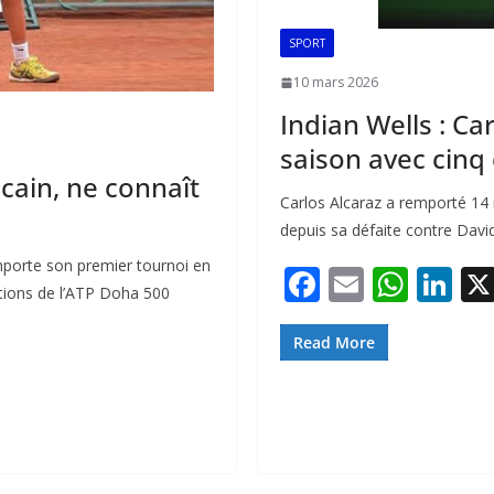
SPORT
10 mars 2026
Indian Wells : C
saison avec cinq 
ain, ne connaît
Carlos Alcaraz a remporté 14 
depuis sa défaite contre Dav
porte son premier tournoi en
F
E
W
Li
ations de l’ATP Doha 500
ac
m
h
n
e
ai
at
k
Read More
b
l
s
e
o
A
dI
o
p
n