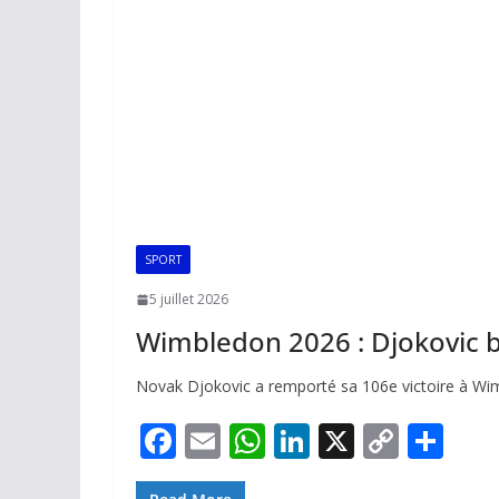
SPORT
5 juillet 2026
Wimbledon 2026 : Djokovic 
Novak Djokovic a remporté sa 106e victoire à Wimb
F
E
W
Li
X
C
P
ac
m
h
n
o
ar