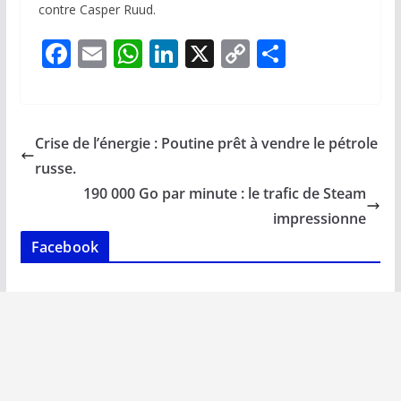
contre Casper Ruud.
F
E
W
Li
X
C
P
ac
m
h
n
o
ar
e
ai
at
k
p
ta
b
l
s
e
y
g
Crise de l’énergie : Poutine prêt à vendre le pétrole
o
A
dI
Li
er
russe.
o
p
n
n
190 000 Go par minute : le trafic de Steam
k
p
k
impressionne
Facebook