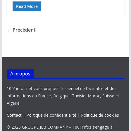
ac
m
h
n
o
ar
e
ai
at
k
p
ta
Read More
b
l
s
e
y
g
o
A
dI
Li
er
← Précédent
o
p
n
n
k
p
k
À propos
1001infos.net vous propose l’essentiel de l’actualité et des
informations en France, Belgique, Tunisie, Maroc, Suisse et
Algérie.
Contact
|
Politique de confidentialité
|
Politique de cookies
© 2026 GROUPE JLB COMPANY – 1001infos s’engage à