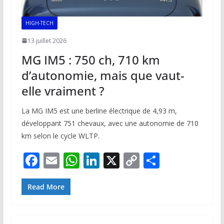
HIGH-TECH
13 juillet 2026
MG IM5 : 750 ch, 710 km
d’autonomie, mais que vaut-
elle vraiment ?
La MG IM5 est une berline électrique de 4,93 m,
développant 751 chevaux, avec une autonomie de 710
km selon le cycle WLTP.
F
E
W
Li
X
C
P
ac
m
h
n
o
ar
e
ai
at
k
p
ta
Read More
b
l
s
e
y
g