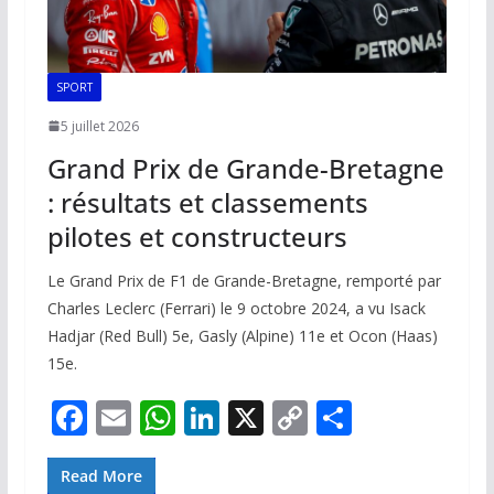
SPORT
5 juillet 2026
Grand Prix de Grande-Bretagne
: résultats et classements
pilotes et constructeurs
Le Grand Prix de F1 de Grande-Bretagne, remporté par
Charles Leclerc (Ferrari) le 9 octobre 2024, a vu Isack
Hadjar (Red Bull) 5e, Gasly (Alpine) 11e et Ocon (Haas)
15e.
F
E
W
Li
X
C
P
ac
m
h
n
o
ar
e
ai
at
k
p
ta
Read More