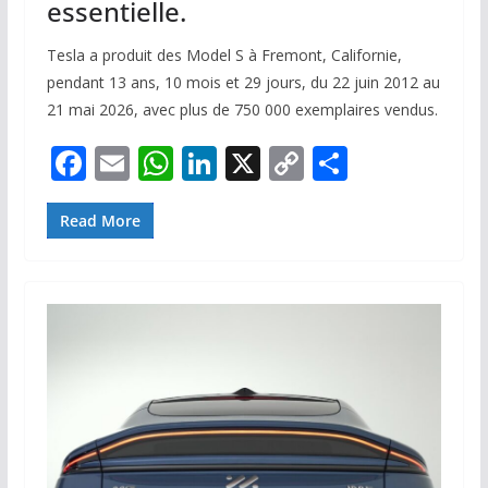
essentielle.
Tesla a produit des Model S à Fremont, Californie,
pendant 13 ans, 10 mois et 29 jours, du 22 juin 2012 au
21 mai 2026, avec plus de 750 000 exemplaires vendus.
F
E
W
Li
X
C
P
ac
m
h
n
o
ar
e
ai
at
k
p
ta
Read More
b
l
s
e
y
g
o
A
dI
Li
er
o
p
n
n
k
p
k