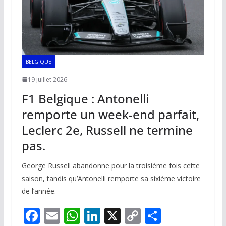
BELGIQUE
19 juillet 2026
F1 Belgique : Antonelli
remporte un week-end parfait,
Leclerc 2e, Russell ne termine
pas.
George Russell abandonne pour la troisième fois cette
saison, tandis qu’Antonelli remporte sa sixième victoire
de l’année.
F
E
W
Li
X
C
P