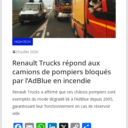
HIGH-TECH
29 juillet 2026
Renault Trucks répond aux
camions de pompiers bloqués
par l’AdBlue en incendie
Renault Trucks a affirmé que ses châssis pompiers sont
exemptés du mode dégradé lié à l’AdBlue depuis 2005,
garantissant leur fonctionnement en cas de réservoir
vide.
F
E
W
Li
X
C
P