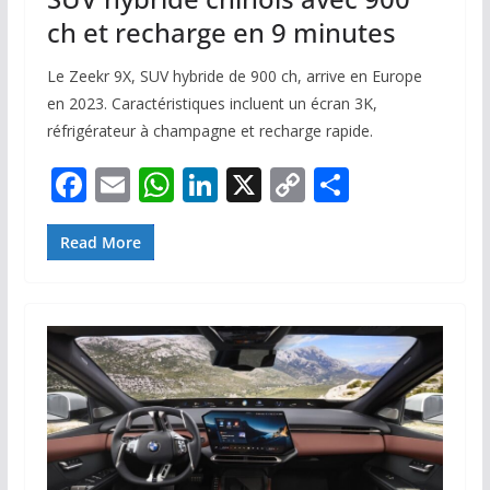
ch et recharge en 9 minutes
Le Zeekr 9X, SUV hybride de 900 ch, arrive en Europe
en 2023. Caractéristiques incluent un écran 3K,
réfrigérateur à champagne et recharge rapide.
F
E
W
Li
X
C
P
ac
m
h
n
o
ar
e
ai
at
k
p
ta
Read More
b
l
s
e
y
g
o
A
dI
Li
er
o
p
n
n
k
p
k