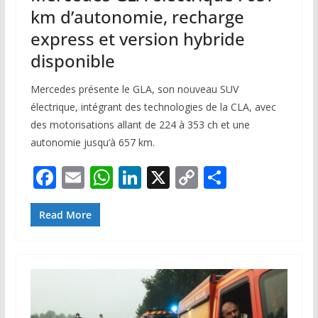
km d’autonomie, recharge
express et version hybride
disponible
Mercedes présente le GLA, son nouveau SUV
électrique, intégrant des technologies de la CLA, avec
des motorisations allant de 224 à 353 ch et une
autonomie jusqu’à 657 km.
F
E
W
Li
X
C
P
ac
m
h
n
o
ar
e
ai
at
k
p
ta
Read More
b
l
s
e
y
g
o
A
dI
Li
er
o
p
n
n
k
p
k