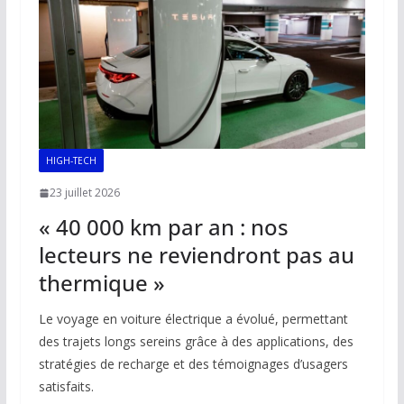
k
p
k
HIGH-TECH
23 juillet 2026
« 40 000 km par an : nos
lecteurs ne reviendront pas au
thermique »
Le voyage en voiture électrique a évolué, permettant
des trajets longs sereins grâce à des applications, des
stratégies de recharge et des témoignages d’usagers
satisfaits.