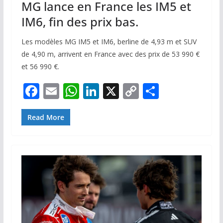
MG lance en France les IM5 et
IM6, fin des prix bas.
Les modèles MG IM5 et IM6, berline de 4,93 m et SUV
de 4,90 m, arrivent en France avec des prix de 53 990 €
et 56 990 €.
F
E
W
Li
X
C
P
ac
m
h
n
o
ar
e
ai
at
k
p
ta
Read More
b
l
s
e
y
g
o
A
dI
Li
er
o
p
n
n
k
p
k