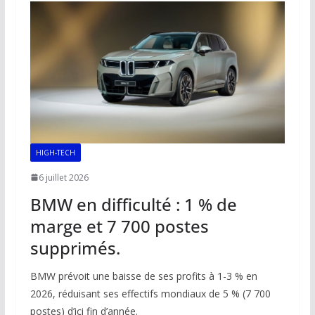
o
A
dI
Li
er
o
p
n
n
k
p
k
HIGH-TECH
6 juillet 2026
BMW en difficulté : 1 % de
marge et 7 700 postes
supprimés.
BMW prévoit une baisse de ses profits à 1-3 % en
2026, réduisant ses effectifs mondiaux de 5 % (7 700
postes) d’ici fin d’année.