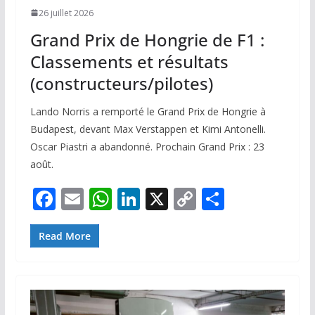
26 juillet 2026
Grand Prix de Hongrie de F1 :
Classements et résultats
(constructeurs/pilotes)
Lando Norris a remporté le Grand Prix de Hongrie à
Budapest, devant Max Verstappen et Kimi Antonelli.
Oscar Piastri a abandonné. Prochain Grand Prix : 23
août.
F
E
W
Li
X
C
P
ac
m
h
n
o
ar
e
ai
at
k
p
ta
Read More
b
l
s
e
y
g
o
A
dI
Li
er
o
p
n
n