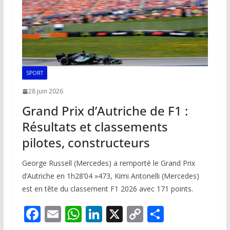
SPORT
28 juin 2026
Grand Prix d’Autriche de F1 :
Résultats et classements
pilotes, constructeurs
George Russell (Mercedes) a remporté le Grand Prix
d’Autriche en 1h28’04 »473, Kimi Antonelli (Mercedes)
est en tête du classement F1 2026 avec 171 points.
F
E
W
Li
X
C
P