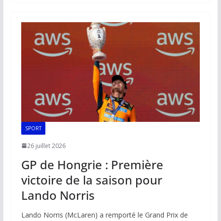
b
l
s
e
y
g
o
A
dI
Li
er
o
p
n
n
k
p
k
SPORT
26 juillet 2026
GP de Hongrie : Première
victoire de la saison pour
Lando Norris
Lando Norris (McLaren) a remporté le Grand Prix de