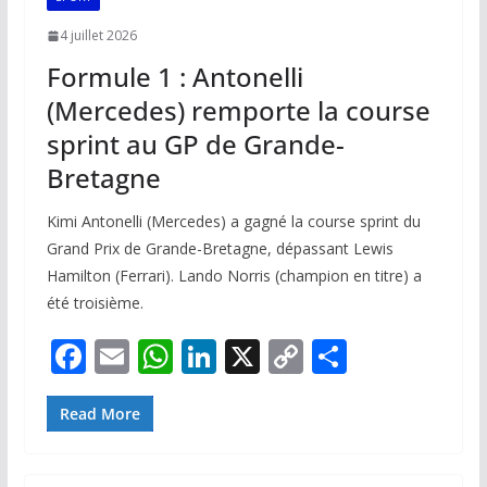
4 juillet 2026
Formule 1 : Antonelli
(Mercedes) remporte la course
sprint au GP de Grande-
Bretagne
Kimi Antonelli (Mercedes) a gagné la course sprint du
Grand Prix de Grande-Bretagne, dépassant Lewis
Hamilton (Ferrari). Lando Norris (champion en titre) a
été troisième.
F
E
W
Li
X
C
P
ac
m
h
n
o
ar
e
ai
at
k
p
ta
Read More
b
l
s
e
y
g