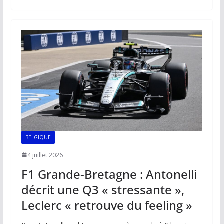
b
l
s
e
y
g
o
A
dI
Li
er
o
p
n
n
k
p
k
BELGIQUE
4 juillet 2026
F1 Grande-Bretagne : Antonelli
décrit une Q3 « stressante »,
Leclerc « retrouve du feeling »