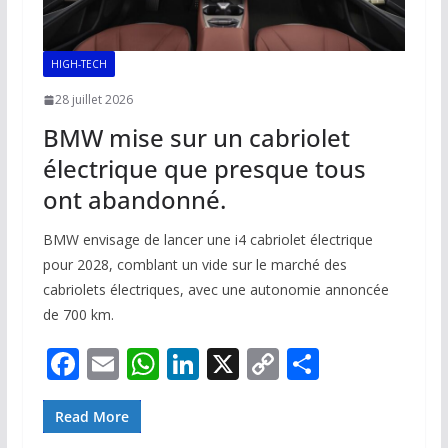
HIGH-TECH
28 juillet 2026
BMW mise sur un cabriolet
électrique que presque tous
ont abandonné.
BMW envisage de lancer une i4 cabriolet électrique
pour 2028, comblant un vide sur le marché des
cabriolets électriques, avec une autonomie annoncée
de 700 km.
F
E
W
Li
X
C
P
ac
m
h
n
o
ar
e
ai
at
k
p
ta
Read More