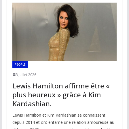
o
A
dI
Li
er
o
p
n
n
k
p
k
PEOPLE
3 juillet 2026
Lewis Hamilton affirme être «
plus heureux » grâce à Kim
Kardashian.
Lewis Hamilton et Kim Kardashian se connaissent
depuis 2014 et ont entamé une relation amoureuse au