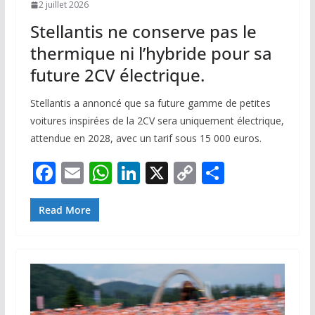
2 juillet 2026
Stellantis ne conserve pas le
thermique ni l’hybride pour sa
future 2CV électrique.
Stellantis a annoncé que sa future gamme de petites
voitures inspirées de la 2CV sera uniquement électrique,
attendue en 2028, avec un tarif sous 15 000 euros.
F
E
W
Li
X
C
P
ac
m
h
n
o
ar
e
ai
at
k
p
ta
Read More
b
l
s
e
y
g
o
A
dI
Li
er
o
p
n
n
k
p
k