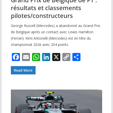
résultats et classements
pilotes/constructeurs
George Russell (Mercedes) a abandonné au Grand Prix
de Belgique après un contact avec Lewis Hamilton
(Ferrari). Kimi Antonelli (Mercedes) est en tête du
championnat 2026 avec 204 points.
F
E
W
Li
X
C
P
ac
m
h
n
o
ar
e
ai
at
k
p
ta
Read More
b
l
s
e
y
g
o
A
dI
Li
er
o
p
n
n
k
p
k