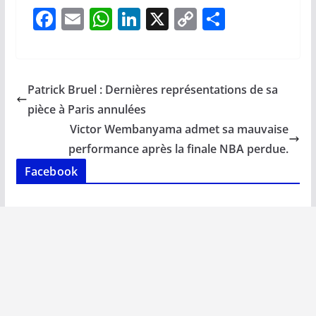
F
E
W
Li
X
C
P
ac
m
h
n
o
ar
e
ai
at
k
p
ta
b
l
s
e
y
g
Patrick Bruel : Dernières représentations de sa
o
A
dI
Li
er
pièce à Paris annulées
o
p
n
n
Victor Wembanyama admet sa mauvaise
k
p
k
performance après la finale NBA perdue.
Facebook