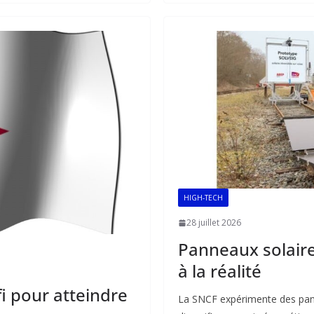
b
l
s
e
o
A
dI
o
p
n
k
p
HIGH-TECH
28 juillet 2026
Panneaux solaires
à la réalité
fi pour atteindre
La SNCF expérimente des pann