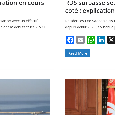
ration en cours
RDS surpasse ses
coté : explication
saison avec un effectif
Résidences Dar Saada se dist
mpionnat débutant les 22-23
depuis début 2023, soutenue
F
E
W
Li
ac
m
h
n
e
ai
at
k
Read More
b
l
s
e
o
A
dI
o
p
n
k
p