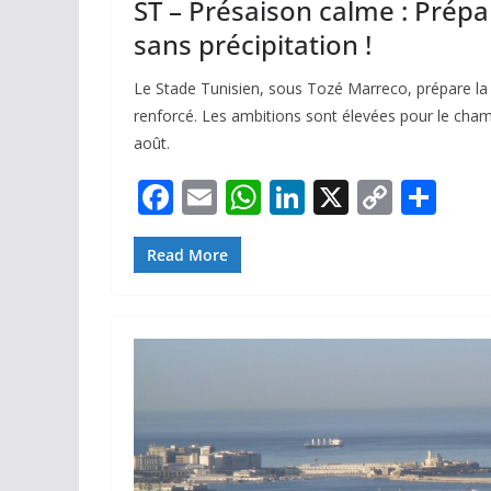
ST – Présaison calme : Prépa
sans précipitation !
Le Stade Tunisien, sous Tozé Marreco, prépare la 
renforcé. Les ambitions sont élevées pour le cha
août.
F
E
W
Li
X
C
P
ac
m
h
n
o
ar
e
ai
at
k
p
ta
Read More
b
l
s
e
y
g
o
A
dI
Li
er
o
p
n
n
k
p
k