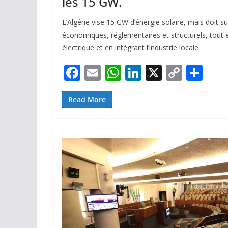
les 15 GW.
L’Algérie vise 15 GW d’énergie solaire, mais doit s
économiques, réglementaires et structurels, tout
électrique et en intégrant l’industrie locale.
F
E
W
Li
X
C
P
ac
m
h
n
o
ar
e
ai
at
k
p
ta
Read More
b
l
s
e
y
g
o
A
dI
Li
er
o
p
n
n
k
p
k