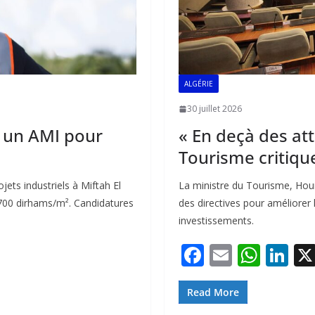
ALGÉRIE
30 juillet 2026
e un AMI pour
« En deçà des att
Tourisme critique
ets industriels à Miftah El
La ministre du Tourisme, Houri
 700 dirhams/m². Candidatures
des directives pour améliorer 
investissements.
F
E
W
Li
ac
m
h
n
e
ai
at
k
Read More