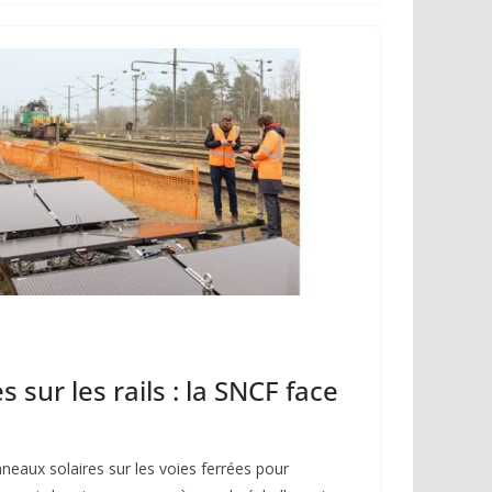
y
g
Li
er
n
k
 sur les rails : la SNCF face
eaux solaires sur les voies ferrées pour