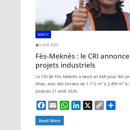
MAROC
3 août 2026
Fès-Meknès : le CRI annonc
projets industriels
Le CRI de Fès-Meknès a lancé un AMI pour des proj
Khair, avec des terrains de 1.112 m² à 2.499 m² à
jusqu’au 21 août 2026.
F
E
W
Li
X
C
P
ac
m
h
n
o
ar
e
ai
at
k
p
ta
Read More