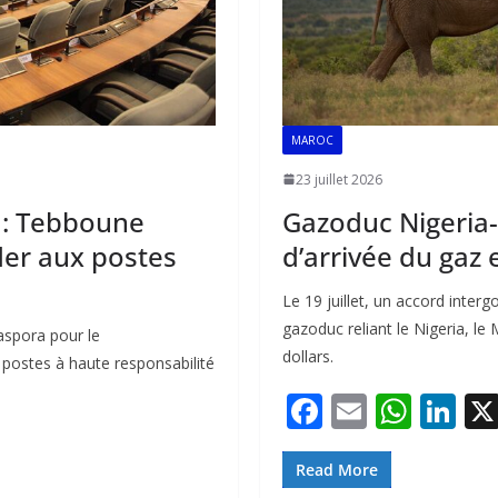
MAROC
23 juillet 2026
» : Tebboune
Gazoduc Nigeria-
der aux postes
d’arrivée du gaz
Le 19 juillet, un accord inter
gazoduc reliant le Nigeria, le
aspora pour le
dollars.
 postes à haute responsabilité
F
E
W
Li
ac
m
h
n
e
ai
at
k
Read More