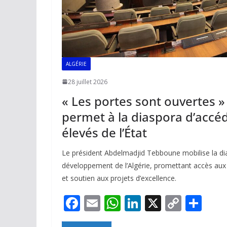
ALGÉRIE
28 juillet 2026
« Les portes sont ouvertes 
permet à la diaspora d’accé
élevés de l’État
Le président Abdelmadjid Tebboune mobilise la di
développement de l’Algérie, promettant accès aux
et soutien aux projets d’excellence.
F
E
W
Li
X
C
P
ac
m
h
n
o
ar