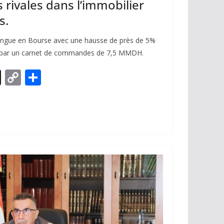
 rivales dans l’immobilier
s.
ingue en Bourse avec une hausse de près de 5%
 par un carnet de commandes de 7,5 MMDH.
X
C
P
o
ar
p
ta
y
g
Li
er
n
k