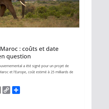
Maroc : coûts et date
 en question
gouvernemental a été signé pour un projet de
 Maroc et l’Europe, coût estimé à 25 milliards de
X
C
P
o
ar
p
ta