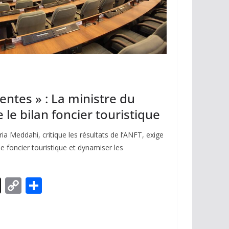
entes » : La ministre du
 le bilan foncier touristique
a Meddahi, critique les résultats de l’ANFT, exige
le foncier touristique et dynamiser les
X
C
P
o
ar
p
ta