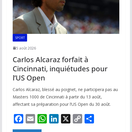
SPORT
5 août 2026
Carlos Alcaraz forfait à
Cincinnati, inquiétudes pour
l’US Open
Carlos Alcaraz, blessé au poignet, ne participera pas au
Masters 1000 de Cincinnati à partir du 13 août,
affectant sa préparation pour l’US Open du 30 août.
F
E
W
Li
X
C
P
ac
m
h
n
o
ar