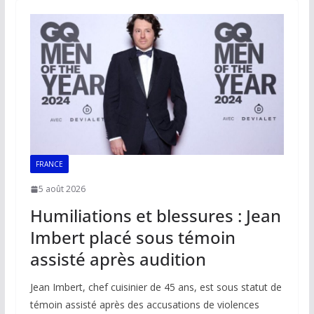
o
A
dI
Li
er
o
p
n
n
k
p
k
FRANCE
5 août 2026
Humiliations et blessures : Jean
Imbert placé sous témoin
assisté après audition
Jean Imbert, chef cuisinier de 45 ans, est sous statut de
témoin assisté après des accusations de violences