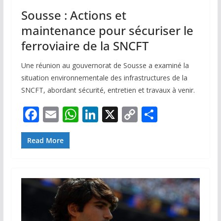
Sousse : Actions et
maintenance pour sécuriser le
ferroviaire de la SNCFT
Une réunion au gouvernorat de Sousse a examiné la
situation environnementale des infrastructures de la
SNCFT, abordant sécurité, entretien et travaux à venir.
F
E
W
Li
X
C
P
ac
m
h
n
o
ar
e
ai
at
k
p
ta
Read More
b
l
s
e
y
g
o
A
dI
Li
er
o
p
n
n
k
p
k