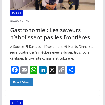
TUNISIE
4 août 2026
Gastronomie : Les saveurs
n’abolissent pas les frontières
À Sousse-El Kantaoui, l’événement «9-Hands Dinner» a
réuni quatre chefs méditerranéens durant trois jours,
célébrant la diversité culinaire et culturelle.
F
E
W
Li
X
C
P
ac
m
h
n
o
ar
e
ai
at
k
p
ta
Read More
b
l
s
e
y
g
o
A
dI
Li
er
ALGÉRIE