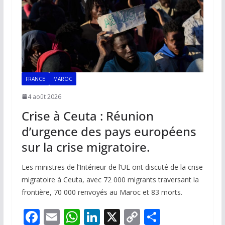
k
p
k
FRANCE
MAROC
4 août 2026
Crise à Ceuta : Réunion
d’urgence des pays européens
sur la crise migratoire.
Les ministres de l’Intérieur de l’UE ont discuté de la crise
migratoire à Ceuta, avec 72 000 migrants traversant la
frontière, 70 000 renvoyés au Maroc et 83 morts.
F
E
W
Li
X
C
P