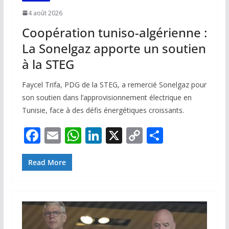
4 août 2026
Coopération tuniso-algérienne :
La Sonelgaz apporte un soutien
à la STEG
Faycel Trifa, PDG de la STEG, a remercié Sonelgaz pour
son soutien dans l’approvisionnement électrique en
Tunisie, face à des défis énergétiques croissants.
F
E
W
Li
X
C
P
ac
m
h
n
o
ar
e
ai
at
k
p
ta
Read More
b
l
s
e
y
g
o
A
dI
Li
er
o
p
n
n