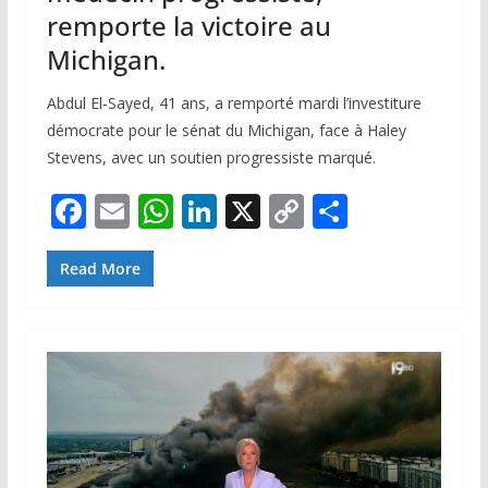
remporte la victoire au
Michigan.
Abdul El-Sayed, 41 ans, a remporté mardi l’investiture
démocrate pour le sénat du Michigan, face à Haley
Stevens, avec un soutien progressiste marqué.
F
E
W
Li
X
C
P
ac
m
h
n
o
ar
e
ai
at
k
p
ta
Read More
b
l
s
e
y
g
o
A
dI
Li
er
o
p
n
n
k
p
k