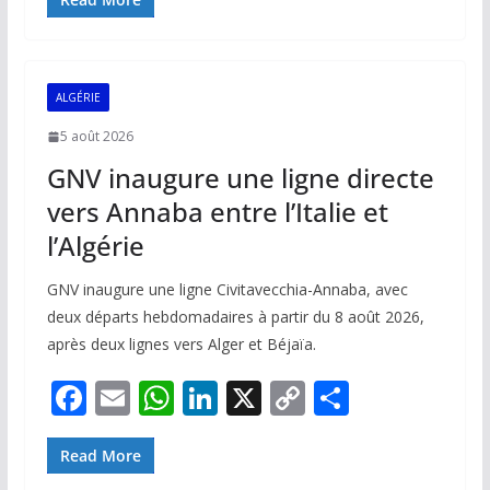
e
ai
at
k
p
ta
b
l
s
e
y
g
o
A
dI
Li
er
ALGÉRIE
o
p
n
n
5 août 2026
k
p
k
GNV inaugure une ligne directe
vers Annaba entre l’Italie et
l’Algérie
GNV inaugure une ligne Civitavecchia-Annaba, avec
deux départs hebdomadaires à partir du 8 août 2026,
après deux lignes vers Alger et Béjaïa.
F
E
W
Li
X
C
P
ac
m
h
n
o
ar
e
ai
at
k
p
ta
Read More