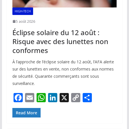
HIGH-TECH
5 août 2026
Éclipse solaire du 12 août :
Risque avec des lunettes non
conformes
À l’approche de l’éclipse solaire du 12 août, l’AFA alerte
sur des lunettes en vente, non conformes aux normes
de sécurité. Quarante commerçants sont sous
surveillance.
F
E
W
Li
X
C
P
ac
m
h
n
o
ar
e
ai
at
k
p
ta
Read More
b
l
s
e
y
g