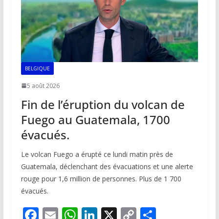
BELGIQUE
5 août 2026
Fin de l’éruption du volcan de
Fuego au Guatemala, 1700
évacués.
Le volcan Fuego a érupté ce lundi matin près de
Guatemala, déclenchant des évacuations et une alerte
rouge pour 1,6 million de personnes. Plus de 1 700
évacués.
F
E
W
Li
X
C
P