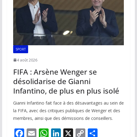
k
p
k
SPORT
4 août 2026
FIFA : Arsène Wenger se
désolidarise de Gianni
Infantino, de plus en plus isolé
Gianni Infantino fait face à des désavantages au sein de
la FIFA, avec des critiques publiques de Wenger et des
membres, ainsi que des démissions de conseillers.
F
E
W
Li
X
C
P