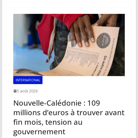
b
l
s
e
y
g
o
A
dI
Li
er
o
p
n
n
k
p
k
INTERNATIONAL
5 août 2026
Nouvelle-Calédonie : 109
millions d’euros à trouver avant
fin mois, tension au
gouvernement