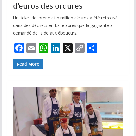
d’euros des ordures
Un ticket de loterie d’un million d’euros a été retrouvé
dans des déchets en Italie après que la gagnante a
demandé de l’aide aux éboueurs.
F
E
W
Li
X
C
P
ac
m
h
n
o
ar
e
ai
at
k
p
ta
Read More
b
l
s
e
y
g
o
A
dI
Li
er
o
p
n
n
k
p
k