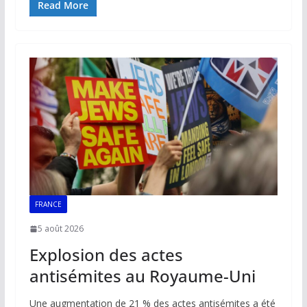
e
ai
at
k
p
ta
Read More
b
l
s
e
y
g
o
A
dI
Li
er
o
p
n
n
k
p
k
FRANCE
5 août 2026
Explosion des actes
antisémites au Royaume-Uni
Une augmentation de 21 % des actes antisémites a été