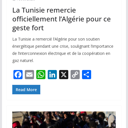
k
p
k
La Tunisie remercie
officiellement l’Algérie pour ce
geste fort
La Tunisie a remercié l’Algérie pour son soutien
énergétique pendant une crise, soulignant l’importance
de l’interconnexion électrique et de la coopération en
gaz naturel.
F
E
W
Li
X
C
P
ac
m
h
n
o
ar
e
ai
at
k
p
ta
Read More
b
l
s
e
y
g
o
A
dI
Li
er
o
p
n
n