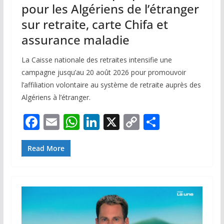
pour les Algériens de l’étranger
sur retraite, carte Chifa et
assurance maladie
La Caisse nationale des retraites intensifie une
campagne jusqu’au 20 août 2026 pour promouvoir
l’affiliation volontaire au système de retraite auprès des
Algériens à l’étranger.
F
E
W
Li
X
C
P
ac
m
h
n
o
ar
e
ai
at
k
p
ta
Read More
b
l
s
e
y
g
o
A
dI
Li
er
o
p
n
n
k
p
k