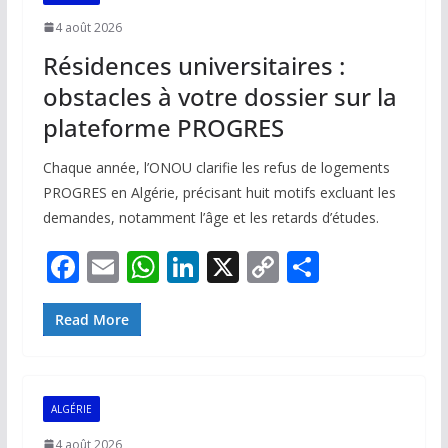
o
p
n
n
4 août 2026
k
p
k
Résidences universitaires :
obstacles à votre dossier sur la
plateforme PROGRES
Chaque année, l’ONOU clarifie les refus de logements
PROGRES en Algérie, précisant huit motifs excluant les
demandes, notamment l’âge et les retards d’études.
F
E
W
Li
X
C
P
ac
m
h
n
o
ar
e
ai
at
k
p
ta
Read More
b
l
s
e
y
g
o
A
dI
Li
er
ALGÉRIE
o
p
n
n
4 août 2026