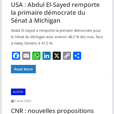
USA : Abdul El-Sayed remporte
la primaire démocrate du
Sénat à Michigan
Abdul El-Sayed a remporté la primaire démocrate pour
le Sénat du Michigan avec environ 48,5 % des voix, face
à Haley Stevens à 47,5 %.
F
E
W
Li
X
C
P
ac
m
h
n
o
ar
e
ai
at
k
p
ta
Read More
b
l
s
e
y
g
o
A
dI
Li
er
ALGÉRIE
o
p
n
n
5 août 2026
k
p
k
CNR : nouvelles propositions