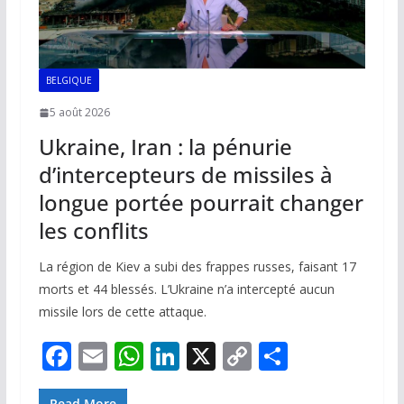
BELGIQUE
5 août 2026
Ukraine, Iran : la pénurie
d’intercepteurs de missiles à
longue portée pourrait changer
les conflits
La région de Kiev a subi des frappes russes, faisant 17
morts et 44 blessés. L’Ukraine n’a intercepté aucun
missile lors de cette attaque.
F
E
W
Li
X
C
P
ac
m
h
n
o
ar
Read More