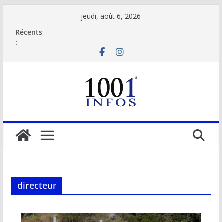
Passer
jeudi, août 6, 2026
au
Récents
contenu
:
directeur