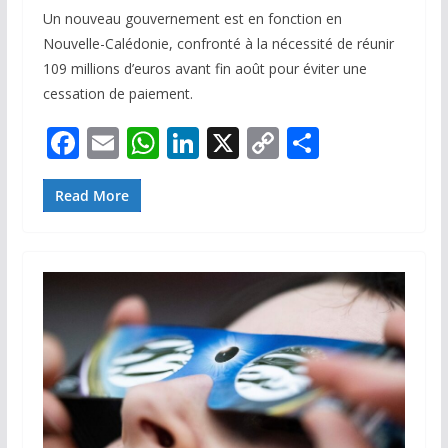
Un nouveau gouvernement est en fonction en
Nouvelle-Calédonie, confronté à la nécessité de réunir
109 millions d’euros avant fin août pour éviter une
cessation de paiement.
F
E
W
Li
X
C
P
ac
m
h
n
o
ar
e
ai
at
k
p
ta
Read More
b
l
s
e
y
g
o
A
dI
Li
er
o
p
n
n
k
p
k