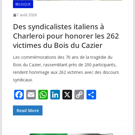
BELGIQUE
7 août 2026
Des syndicalistes italiens à
Charleroi pour honorer les 262
victimes du Bois du Cazier
Les commémorations des 70 ans de la tragédie du
Bois du Cazier, rassemblant près de 200 participants,
rendent hommage aux 262 victimes avec des discours
syndicaux.
F
E
W
Li
X
C
P
ac
m
h
n
o
ar
e
ai
at
k
p
ta
Read More
b
l
s
e
y
g
o
A
dI
Li
er