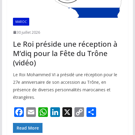
MAROC
30 juillet 2026
Le Roi préside une réception à
M’diq pour la Fête du Trône
(vidéo)
Le Roi Mohammed VI a présidé une réception pour le
27e anniversaire de son accession au Trône, en
présence de diverses personnalités marocaines et
étrangères.
F
E
W
Li
X
C
P
ac
m
h
n
o
ar
e
ai
at
k
p
ta
Read More