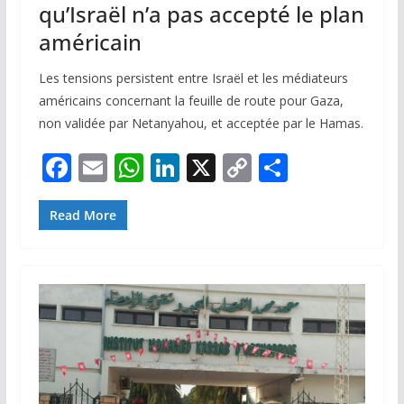
qu’Israël n’a pas accepté le plan
américain
Les tensions persistent entre Israël et les médiateurs
américains concernant la feuille de route pour Gaza,
non validée par Netanyahou, et acceptée par le Hamas.
F
E
W
Li
X
C
P
ac
m
h
n
o
ar
e
ai
at
k
p
ta
Read More
b
l
s
e
y
g
o
A
dI
Li
er
o
p
n
n
k
p
k