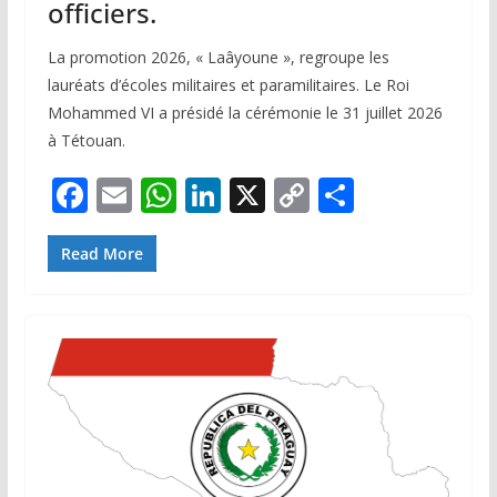
officiers.
La promotion 2026, « Laâyoune », regroupe les
lauréats d’écoles militaires et paramilitaires. Le Roi
Mohammed VI a présidé la cérémonie le 31 juillet 2026
à Tétouan.
F
E
W
Li
X
C
P
ac
m
h
n
o
ar
e
ai
at
k
p
ta
Read More
b
l
s
e
y
g
o
A
dI
Li
er
o
p
n
n
k
p
k