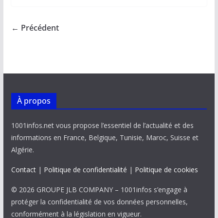
b
l
s
e
y
g
o
A
dI
Li
er
← Précédent
o
p
n
n
k
p
k
À propos
1001infos.net vous propose l’essentiel de l’actualité et des
informations en France, Belgique, Tunisie, Maroc, Suisse et
Algérie.
Contact
|
Politique de confidentialité
|
Politique de cookies
© 2026 GROUPE JLB COMPANY – 1001infos s’engage à
protéger la confidentialité de vos données personnelles,
conformément à la législation en vigueur.