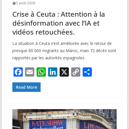
3 août 2026
Crise à Ceuta : Attention à la
désinformation avec l’IA et
vidéos retouchées.
La situation à Ceuta s’est améliorée avec le retour de
presque 60 000 migrants au Maroc, mais 72 décès sont
rapportés par les autorités espagnoles.
F
E
W
Li
X
C
P
ac
m
h
n
o
ar
e
ai
at
k
p
ta
Read More
b
l
s
e
y
g
o
A
dI
Li
er
o
p
n
n
k
p
k