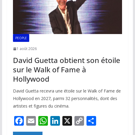
PEOPLE
1 août 2026
David Guetta obtient son étoile
sur le Walk of Fame à
Hollywood
David Guetta recevra une étoile sur le Walk of Fame de
Hollywood en 2027, parmi 32 personnalités, dont des
artistes et figures du cinéma.
F
E
W
Li
X
C
P
ac
m
h
n
o
ar