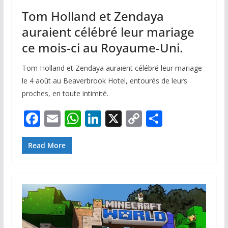
Tom Holland et Zendaya
auraient célébré leur mariage
ce mois-ci au Royaume-Uni.
Tom Holland et Zendaya auraient célébré leur mariage
le 4 août au Beaverbrook Hotel, entourés de leurs
proches, en toute intimité.
F
E
W
Li
X
C
P
ac
m
h
n
o
ar
e
ai
at
k
p
ta
Read More
b
l
s
e
y
g
o
A
dI
Li
er
o
p
n
n
k
p
k