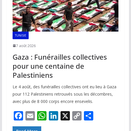
TUNISIE
7 août 2026
Gaza : Funérailles collectives
pour une centaine de
Palestiniens
Le 4 août, des funérailles collectives ont eu lieu à Gaza
pour 112 Palestiniens retrouvés sous les décombres,
avec plus de 8 000 corps encore ensevelis.
F
E
W
Li
X
C
P
ac
m
h
n
o
ar