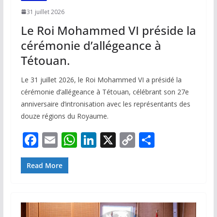
31 juillet 2026
Le Roi Mohammed VI préside la
cérémonie d’allégeance à
Tétouan.
Le 31 juillet 2026, le Roi Mohammed VI a présidé la
cérémonie d’allégeance à Tétouan, célébrant son 27e
anniversaire d’intronisation avec les représentants des
douze régions du Royaume.
F
E
W
Li
X
C
P
ac
m
h
n
o
ar
e
ai
at
k
p
ta
Read More
b
l
s
e
y
g
o
A
dI
Li
er