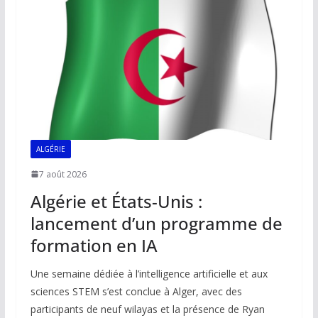
o
p
n
n
k
p
k
ALGÉRIE
7 août 2026
Algérie et États-Unis :
lancement d’un programme de
formation en IA
Une semaine dédiée à l’intelligence artificielle et aux
sciences STEM s’est conclue à Alger, avec des
participants de neuf wilayas et la présence de Ryan