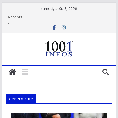
Passer
samedi, août 8, 2026
au
Récents
contenu
:
cérémonie