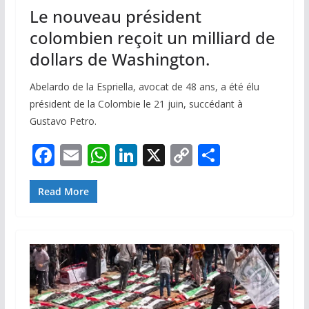
Le nouveau président
colombien reçoit un milliard de
dollars de Washington.
Abelardo de la Espriella, avocat de 48 ans, a été élu
président de la Colombie le 21 juin, succédant à
Gustavo Petro.
F
E
W
Li
X
C
P
ac
m
h
n
o
ar
e
ai
at
k
p
ta
Read More
b
l
s
e
y
g
o
A
dI
Li
er
o
p
n
n
k
p
k