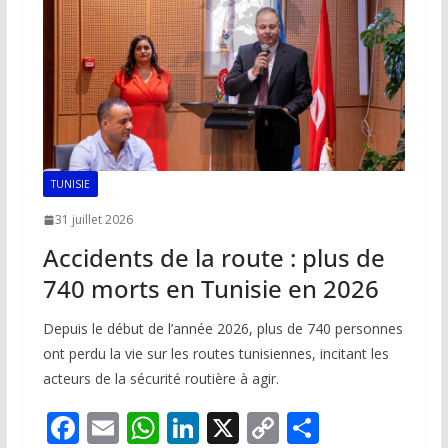
o
p
n
n
k
p
k
TUNISIE
31 juillet 2026
Accidents de la route : plus de
740 morts en Tunisie en 2026
Depuis le début de l’année 2026, plus de 740 personnes
ont perdu la vie sur les routes tunisiennes, incitant les
acteurs de la sécurité routière à agir.
F
E
W
Li
X
C
P