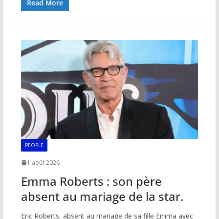
e
ai
at
k
p
ta
Read More
b
l
s
e
y
g
o
A
dI
Li
er
o
p
n
n
k
p
k
PEOPLE
1 août 2026
Emma Roberts : son père
absent au mariage de la star.
Eric Roberts, absent au mariage de sa fille Emma avec