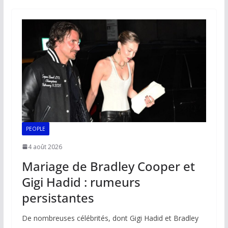
b
l
s
e
y
g
o
A
dI
Li
er
o
p
n
n
k
p
k
PEOPLE
4 août 2026
Mariage de Bradley Cooper et
Gigi Hadid : rumeurs
persistantes
De nombreuses célébrités, dont Gigi Hadid et Bradley