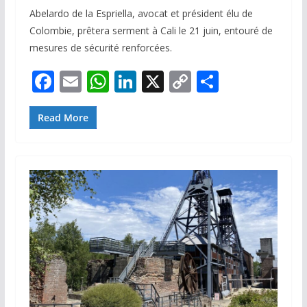
Abelardo de la Espriella, avocat et président élu de
Colombie, prêtera serment à Cali le 21 juin, entouré de
mesures de sécurité renforcées.
F
E
W
Li
X
C
P
ac
m
h
n
o
ar
e
ai
at
k
p
ta
Read More
b
l
s
e
y
g
o
A
dI
Li
er
o
p
n
n
k
p
k