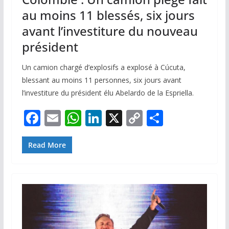
au moins 11 blessés, six jours
avant l’investiture du nouveau
président
Un camion chargé d’explosifs a explosé à Cúcuta,
blessant au moins 11 personnes, six jours avant
l’investiture du président élu Abelardo de la Espriella.
F
E
W
Li
X
C
P
ac
m
h
n
o
ar
e
ai
at
k
p
ta
Read More
b
l
s
e
y
g
o
A
dI
Li
er
o
p
n
n
k
p
k