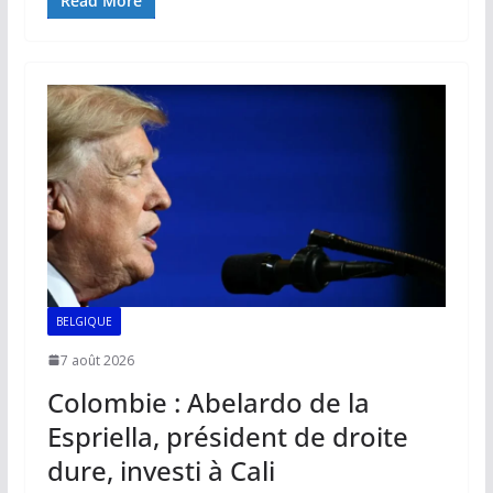
e
ai
at
k
p
ta
Read More
b
l
s
e
y
g
o
A
dI
Li
er
o
p
n
n
k
p
k
BELGIQUE
7 août 2026
Colombie : Abelardo de la
Espriella, président de droite
dure, investi à Cali