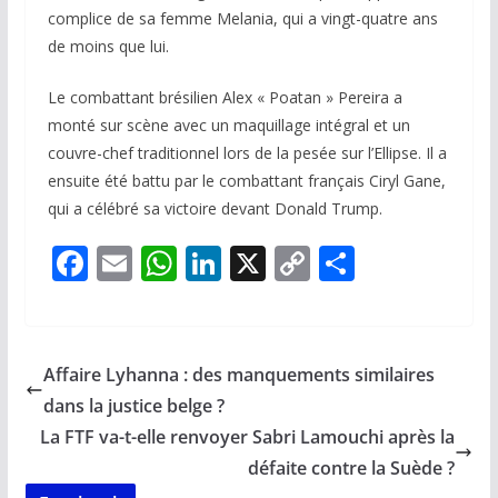
complice de sa femme Melania, qui a vingt-quatre ans
de moins que lui.
Le combattant brésilien Alex « Poatan » Pereira a
monté sur scène avec un maquillage intégral et un
couvre-chef traditionnel lors de la pesée sur l’Ellipse. Il a
ensuite été battu par le combattant français Ciryl Gane,
qui a célébré sa victoire devant Donald Trump.
F
E
W
Li
X
C
P
ac
m
h
n
o
ar
e
ai
at
k
p
ta
b
l
s
e
y
g
Affaire Lyhanna : des manquements similaires
o
A
dI
Li
er
dans la justice belge ?
o
p
n
n
La FTF va-t-elle renvoyer Sabri Lamouchi après la
k
p
k
défaite contre la Suède ?