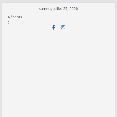
Passer
samedi, juillet 25, 2026
au
Récents
contenu
: