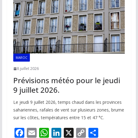
o
p
n
n
k
p
k
MAROC
8 juillet 2026
Prévisions météo pour le jeudi
9 juillet 2026.
Le jeudi 9 juillet 2026, temps chaud dans les provinces
sahariennes, rafales de vent sur plusieurs zones, brume
sur les côtes, températures entre 15 et 47 °C.
F
E
W
Li
X
C
P