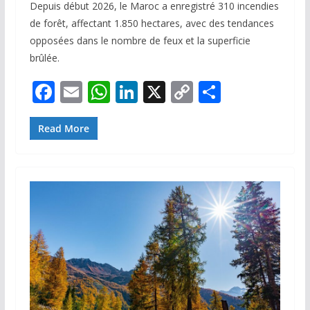
Depuis début 2026, le Maroc a enregistré 310 incendies
de forêt, affectant 1.850 hectares, avec des tendances
opposées dans le nombre de feux et la superficie
brûlée.
F
E
W
Li
X
C
P
ac
m
h
n
o
ar
e
ai
at
k
p
ta
Read More
b
l
s
e
y
g
o
A
dI
Li
er
o
p
n
n
k
p
k