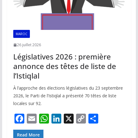
MAROC
26 juillet 2026
Législatives 2026 : première
annonce des têtes de liste de
l’Istiqlal
À l’approche des élections législatives du 23 septembre
2026, le Parti de l’Istiqlal a présenté 70 têtes de liste
locales sur 92.
F
E
W
Li
X
C
P
ac
m
h
n
o
ar
Read More