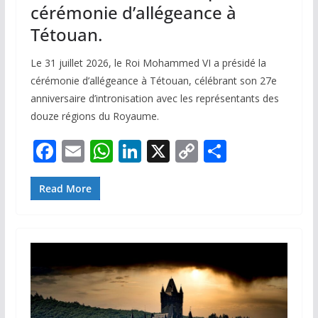
cérémonie d’allégeance à
Tétouan.
Le 31 juillet 2026, le Roi Mohammed VI a présidé la
cérémonie d’allégeance à Tétouan, célébrant son 27e
anniversaire d’intronisation avec les représentants des
douze régions du Royaume.
F
E
W
Li
X
C
P
ac
m
h
n
o
ar
e
ai
at
k
p
ta
Read More
b
l
s
e
y
g
o
A
dI
Li
er
o
p
n
n
k
p
k