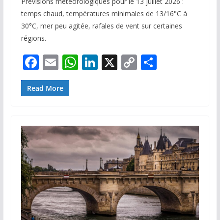
Prévisions météorologiques pour le 13 juillet 2026 :
temps chaud, températures minimales de 13/16°C à
30°C, mer peu agitée, rafales de vent sur certaines
régions.
F
E
W
Li
X
C
P
ac
m
h
n
o
ar
e
ai
at
k
p
ta
Read More
b
l
s
e
y
g
o
A
dI
Li
er
o
p
n
n
k
p
k