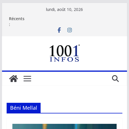
Passer
lundi, août 10, 2026
au
Récents
contenu
:
Béni Mellal