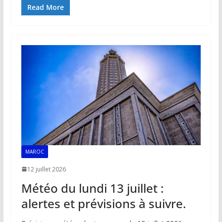
e
ai
at
k
p
ta
Read More
b
l
s
e
y
g
o
A
dI
Li
er
o
p
n
n
k
p
k
MAROC
12 juillet 2026
Météo du lundi 13 juillet :
alertes et prévisions à suivre.