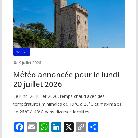
k
p
k
MAROC
19 juillet 2026
Météo annoncée pour le lundi
20 juillet 2026
Le lundi 20 juillet 2026, temps chaud avec des
températures minimales de 19°C à 26°C et maximales
de 26°C à 43°C dans diverses localités.
F
E
W
Li
X
C
P
ac
m
h
n
o
ar