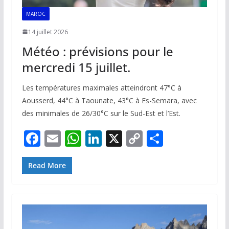
MAROC
14 juillet 2026
Météo : prévisions pour le
mercredi 15 juillet.
Les températures maximales atteindront 47°C à
Aousserd, 44°C à Taounate, 43°C à Es-Semara, avec
des minimales de 26/30°C sur le Sud-Est et l’Est.
F
E
W
Li
X
C
P
ac
m
h
n
o
ar
e
ai
at
k
p
ta
Read More
b
l
s
e
y
g
o
A
dI
Li
er
o
p
n
n