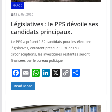
MAROC
12 juillet 2026
Législatives : le PPS dévoile ses
candidats principaux.
Le PPS a présenté 82 candidats pour les élections
législatives, couvrant presque 90 % des 92
circonscriptions, les investitures restantes seront
finalisées par le bureau politique.
F
E
W
Li
X
C
P
ac
m
h
n
o
ar
e
ai
at
k
p
ta
Read More
b
l
s
e
y
g
o
A
dI
Li
er