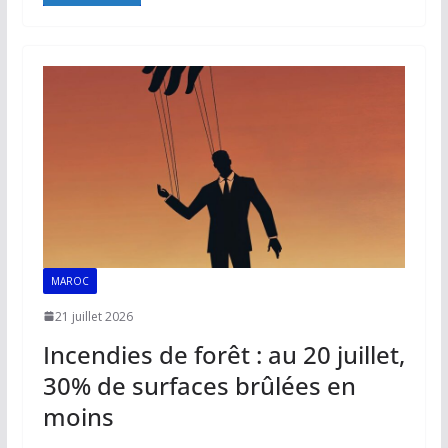
e
ai
at
k
p
ta
b
l
s
e
y
g
o
A
dI
Li
er
o
p
n
n
k
p
k
MAROC
21 juillet 2026
Incendies de forêt : au 20 juillet,
30% de surfaces brûlées en
moins