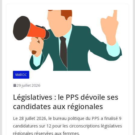
o
A
dI
Li
er
o
p
n
n
k
p
k
MAROC
29 juillet 2026
Législatives : le PPS dévoile ses
candidates aux régionales
Le 28 juillet 2026, le bureau politique du PPS a finalisé 9
candidatures sur 12 pour les circonscriptions législatives
régionales réservées aux femmes.