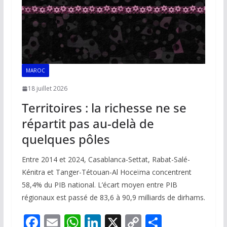
MAROC
18 juillet 2026
Territoires : la richesse ne se
répartit pas au-delà de
quelques pôles
Entre 2014 et 2024, Casablanca-Settat, Rabat-Salé-
Kénitra et Tanger-Tétouan-Al Hoceïma concentrent
58,4% du PIB national. L’écart moyen entre PIB
régionaux est passé de 83,6 à 90,9 milliards de dirhams.
F
E
W
Li
X
C
P