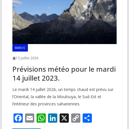
k
p
k
MAROC
13 juillet 2026
Prévisions météo pour le mardi
14 juillet 2023.
Le mardi 14 juillet 2026, un temps chaud est prévu sur
l’Oriental, la vallée de la Moulouya, le Sud-Est et
l’intérieur des provinces sahariennes.
F
E
W
Li
X
C
P
ac
m
h
n
o
ar