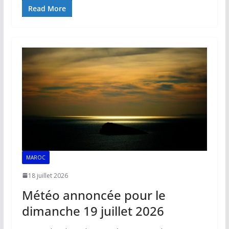
e
ai
at
k
p
ta
Read More
b
l
s
e
y
g
o
A
dI
Li
er
o
p
n
n
k
p
k
MAROC
18 juillet 2026
Météo annoncée pour le
dimanche 19 juillet 2026