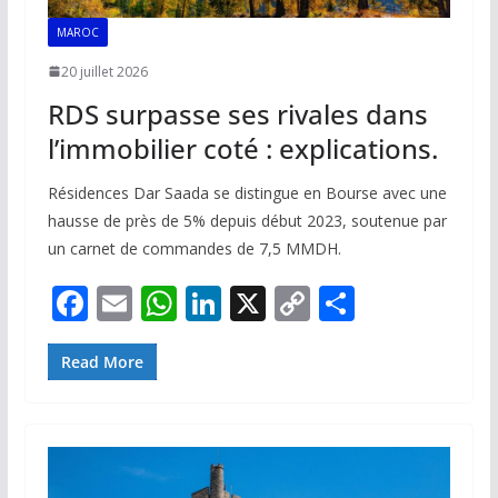
MAROC
20 juillet 2026
RDS surpasse ses rivales dans
l’immobilier coté : explications.
Résidences Dar Saada se distingue en Bourse avec une
hausse de près de 5% depuis début 2023, soutenue par
un carnet de commandes de 7,5 MMDH.
F
E
W
Li
X
C
P
ac
m
h
n
o
ar
e
ai
at
k
p
ta
Read More
b
l
s
e
y
g
o
A
dI
Li
er
o
p
n
n