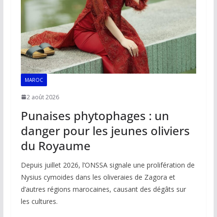
k
p
k
MAROC
2 août 2026
Punaises phytophages : un
danger pour les jeunes oliviers
du Royaume
Depuis juillet 2026, l’ONSSA signale une prolifération de
Nysius cymoides dans les oliveraies de Zagora et
d’autres régions marocaines, causant des dégâts sur
les cultures.