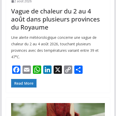
2 août 2026
Vague de chaleur du 2 au 4
août dans plusieurs provinces
du Royaume
Une alerte météorologique concerne une vague de
chaleur du 2 au 4 août 2026, touchant plusieurs
provinces avec des températures variant entre 39 et
47°C.
F
E
W
Li
X
C
P
ac
m
h
n
o
ar
e
ai
at
k
p
ta
Read More
b
l
s
e
y
g
o
A
dI
Li
er
o
p
n
n