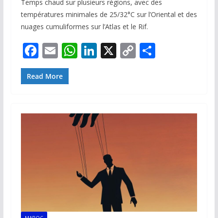
Temps chaud sur plusieurs régions, avec des
températures minimales de 25/32°C sur l’Oriental et des
nuages cumuliformes sur l’Atlas et le Rif.
F
E
W
Li
X
C
P
ac
m
h
n
o
ar
e
ai
at
k
p
ta
Read More
b
l
s
e
y
g
o
A
dI
Li
er
o
p
n
n
k
p
k
MAROC