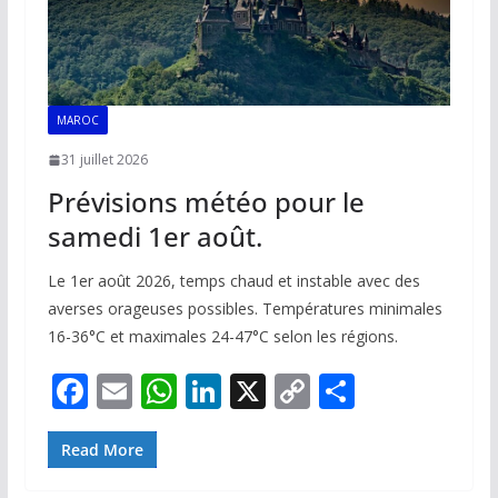
MAROC
31 juillet 2026
Prévisions météo pour le
samedi 1er août.
Le 1er août 2026, temps chaud et instable avec des
averses orageuses possibles. Températures minimales
16-36°C et maximales 24-47°C selon les régions.
F
E
W
Li
X
C
P
ac
m
h
n
o
ar
e
ai
at
k
p
ta
Read More
b
l
s
e
y
g