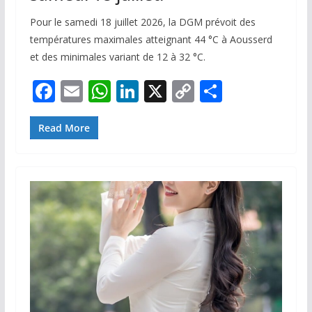
Pour le samedi 18 juillet 2026, la DGM prévoit des
températures maximales atteignant 44 °C à Aousserd
et des minimales variant de 12 à 32 °C.
F
E
W
Li
X
C
P
ac
m
h
n
o
ar
e
ai
at
k
p
ta
Read More
b
l
s
e
y
g
o
A
dI
Li
er
o
p
n
n
k
p
k