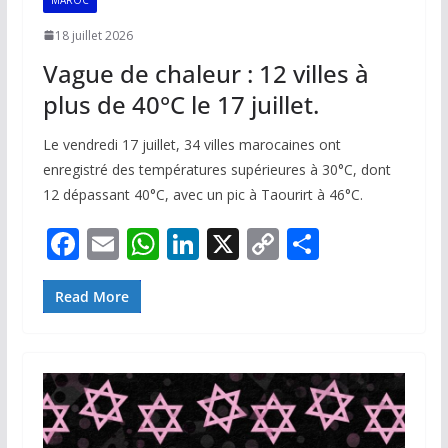
18 juillet 2026
Vague de chaleur : 12 villes à
plus de 40°C le 17 juillet.
Le vendredi 17 juillet, 34 villes marocaines ont
enregistré des températures supérieures à 30°C, dont
12 dépassant 40°C, avec un pic à Taourirt à 46°C.
F
E
W
Li
X
C
P
ac
m
h
n
o
ar
e
ai
at
k
p
ta
Read More
b
l
s
e
y
g
o
A
dI
Li
er
o
p
n
n
k
p
k