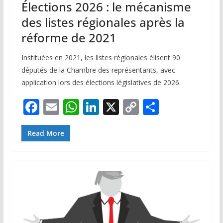
Élections 2026 : le mécanisme
des listes régionales après la
réforme de 2021
Instituées en 2021, les listes régionales élisent 90
députés de la Chambre des représentants, avec
application lors des élections législatives de 2026.
F
E
W
Li
X
C
P
ac
m
h
n
o
ar
e
ai
at
k
p
ta
Read More
b
l
s
e
y
g
o
A
dI
Li
er
o
p
n
n
k
p
k