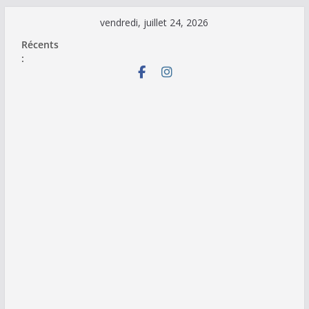
Passer
vendredi, juillet 24, 2026
au
Récents
contenu
: