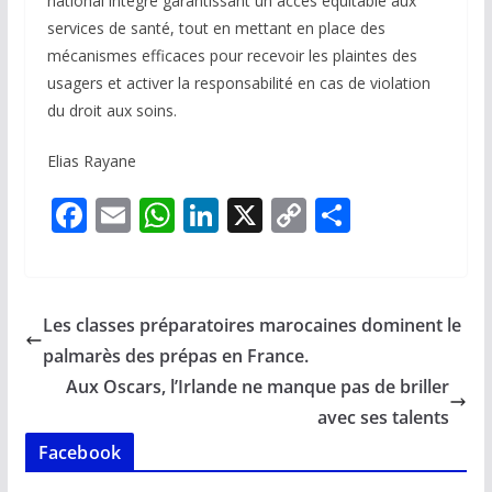
national intégré garantissant un accès équitable aux
services de santé, tout en mettant en place des
mécanismes efficaces pour recevoir les plaintes des
usagers et activer la responsabilité en cas de violation
du droit aux soins.
Elias Rayane
F
E
W
Li
X
C
P
ac
m
h
n
o
ar
e
ai
at
k
p
ta
b
l
s
e
y
g
Les classes préparatoires marocaines dominent le
o
A
dI
Li
er
palmarès des prépas en France.
o
p
n
n
Aux Oscars, l’Irlande ne manque pas de briller
k
p
k
avec ses talents
Facebook